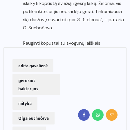
išlaikyti kopūstą šviežią ilgesnį laiką. Žinoma, vis
patikrinkite, ar jis nepradėjo gesti. Tinkamiausia
šią daržovę suvartoti per 3–5 dienas“, – pataria
O. Suchočeva.
Rauginti kopūstai su svogūnų laiškais
edita gavelienė
gerosios
bakterijos
mityba
Olga Suchočeva