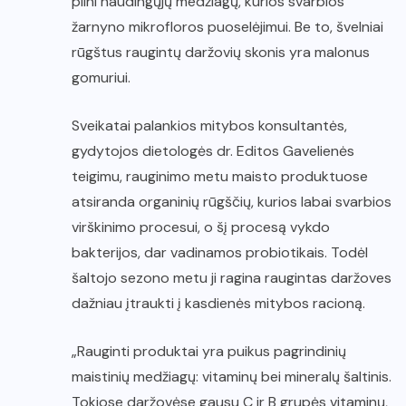
pilni naudingųjų medžiagų, kurios svarbios
žarnyno mikrofloros puoselėjimui. Be to, švelniai
rūgštus raugintų daržovių skonis yra malonus
gomuriui.
Sveikatai palankios mitybos konsultantės,
gydytojos dietologės dr. Editos Gavelienės
teigimu, rauginimo metu maisto produktuose
atsiranda organinių rūgščių, kurios labai svarbios
virškinimo procesui, o šį procesą vykdo
bakterijos, dar vadinamos probiotikais. Todėl
šaltojo sezono metu ji ragina raugintas daržoves
dažniau įtraukti į kasdienės mitybos racioną.
„Rauginti produktai yra puikus pagrindinių
maistinių medžiagų: vitaminų bei mineralų šaltinis.
Tokiose daržovėse gausu C ir B grupės vitaminų,