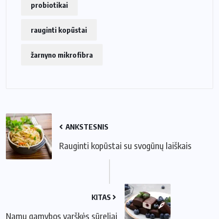
probiotikai
rauginti kopūstai
žarnyno mikrofibra
ANKSTESNIS
Rauginti kopūstai su svogūnų laiškais
KITAS
Namų gamybos varškės sūreliai