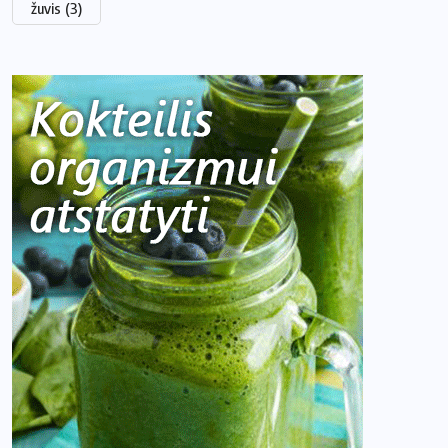
žuvis
(3)