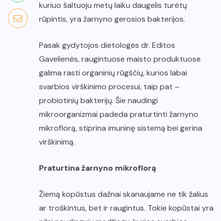
kuriuo šaltuoju metų laiku daugelis turėtų
rūpintis, yra žarnyno gerosios bakterijos.
Pasak gydytojos dietologės dr. Editos
Gavelienės,
raugintuose
maisto produktuose
galima rasti organinių rūgščių, kurios labai
svarbios virškinimo procesui, taip pat –
probiotinių bakterijų. Šie naudingi
mikroorganizmai padeda praturtinti žarnyno
mikroflorą, stiprina imuninę sistemą bei gerina
virškinimą.
Praturtina žarnyno mikroflorą
Žiemą kopūstus dažnai skanaujame ne tik žalius
ar troškintus, bet ir raugintus. Tokie kopūstai yra