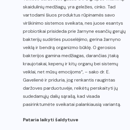
skaidulinių medžiagų, yra geležies, cinko. Tad
vartodami šiuos produktus rūpinamės savo
virškinimo sistemos sveikata, nes juose esantys
probiotikai prisideda prie žarnyne esančių gerųjų
bakterijų sudėties puoselėjimo, gerina žarnyno
veiklą ir bendrą organizmo būklę. O gerosios
bakterijos gamina medžiagas, darančias įtaką
kraujotakai, kepenų ir kitų organų bei sistemų
veiklai, net mūsų emocijoms“, – sako dr. E.
Gavelienė ir priduria, jog renkantis raugintas
daržoves parduotuvėje, reikėtų perskaityti jų
sudedamųjų dalių sąrašą, kad visada
pasirinktumėte sveikatai palankiausią variantą.
Pataria laikyti šaldytuve