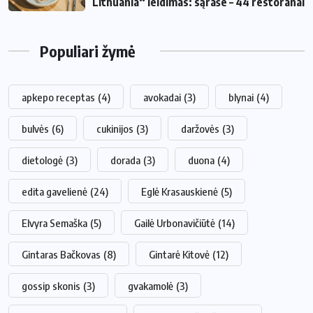
Lithuania“ leidimas: sąraše – 44 restoranai
Populiari žymė
apkepo receptas
(4)
avokadai
(3)
blynai
(4)
bulvės
(6)
cukinijos
(3)
daržovės
(3)
dietologė
(3)
dorada
(3)
duona
(4)
edita gavelienė
(24)
Eglė Krasauskienė
(5)
Elvyra Semaška
(5)
Gailė Urbonavičiūtė
(14)
Gintaras Bačkovas
(8)
Gintarė Kitovė
(12)
gossip skonis
(3)
gvakamolė
(3)