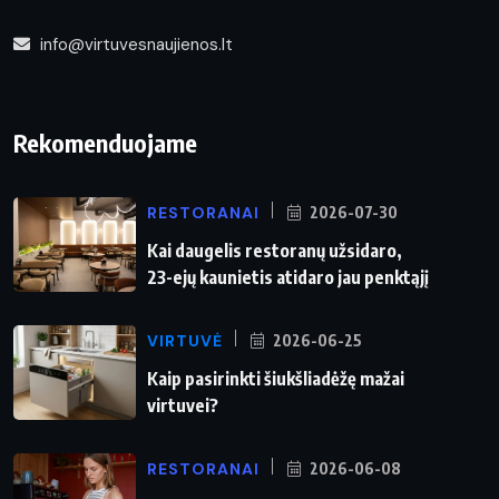
info@virtuvesnaujienos.lt
Rekomenduojame
RESTORANAI
2026-07-30
Kai daugelis restoranų užsidaro,
23-ejų kaunietis atidaro jau penktąjį
VIRTUVĖ
2026-06-25
Kaip pasirinkti šiukšliadėžę mažai
virtuvei?
RESTORANAI
2026-06-08