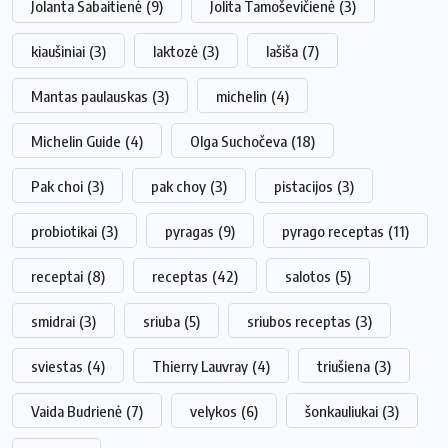
Jolanta Sabaitienė
(9)
Jolita Tamoševičienė
(3)
kiaušiniai
(3)
laktozė
(3)
lašiša
(7)
Mantas paulauskas
(3)
michelin
(4)
Michelin Guide
(4)
Olga Suchočeva
(18)
Pak choi
(3)
pak choy
(3)
pistacijos
(3)
probiotikai
(3)
pyragas
(9)
pyrago receptas
(11)
receptai
(8)
receptas
(42)
salotos
(5)
smidrai
(3)
sriuba
(5)
sriubos receptas
(3)
sviestas
(4)
Thierry Lauvray
(4)
triušiena
(3)
Vaida Budrienė
(7)
velykos
(6)
šonkauliukai
(3)