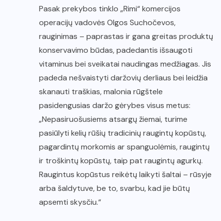
Pasak prekybos tinklo „Rimi“ komercijos
operacijų vadovės Olgos Suchočevos,
rauginimas – paprastas ir gana greitas produktų
konservavimo būdas, padedantis išsaugoti
vitaminus bei sveikatai naudingas medžiagas. Jis
padeda nešvaistyti daržovių derliaus bei leidžia
skanauti traškias, malonia rūgštele
pasidengusias daržo gėrybes visus metus:
„Nepasiruošusiems atsargų žiemai, turime
pasiūlyti kelių rūšių tradicinių raugintų kopūstų,
pagardintų morkomis ar spanguolėmis, raugintų
ir troškintų kopūstų, taip pat raugintų agurkų.
Raugintus kopūstus reikėtų laikyti šaltai – rūsyje
arba šaldytuve, be to, svarbu, kad jie būtų
apsemti skysčiu.“