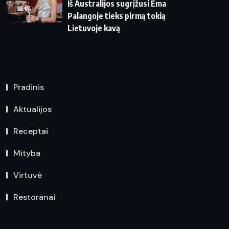
Iš Australijos sugrįžusi Ema
Palangoje tieks pirmą tokią
Lietuvoje kavą
Pradinis
Aktualijos
Receptai
Mityba
Virtuvė
Restoranai