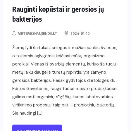
Rauginti kopūstai ir gerosios jų
bakterijos
VIRTUVESNAUJIENOS.LT
2024-01-10
Žiemą lydi šaltukas, sniegas ir mažiau saulės šviesos,
o tokiomis sąlygomis keičiasi mūsų organizmo
poreikiai. Vienas iš svarbių elementų, kuriuo šaltuoju
metų laiku daugelis turėtų rūpintis, yra žarnyno
gerosios bakterijos. Pasak gydytojos dietologės dr.
Editos Gavelienės, raugintuose maisto produktuose
galima rasti organinių rūgščių, kurios labai svarbios
virškinimo procesui, taip pat – probiotinių bakterijų.
Šie naudingi […]