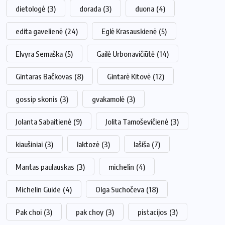
dietologė
(3)
dorada
(3)
duona
(4)
edita gavelienė
(24)
Eglė Krasauskienė
(5)
Elvyra Semaška
(5)
Gailė Urbonavičiūtė
(14)
Gintaras Bačkovas
(8)
Gintarė Kitovė
(12)
gossip skonis
(3)
gvakamolė
(3)
Jolanta Sabaitienė
(9)
Jolita Tamoševičienė
(3)
kiaušiniai
(3)
laktozė
(3)
lašiša
(7)
Mantas paulauskas
(3)
michelin
(4)
Michelin Guide
(4)
Olga Suchočeva
(18)
Pak choi
(3)
pak choy
(3)
pistacijos
(3)