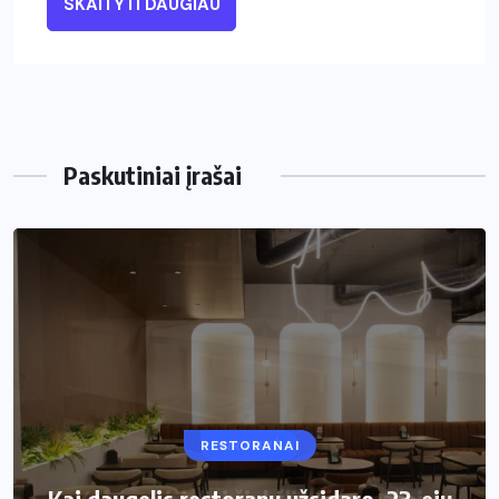
SKAITYTI DAUGIAU
Paskutiniai įrašai
RESTORANAI
VIRTUVĖ