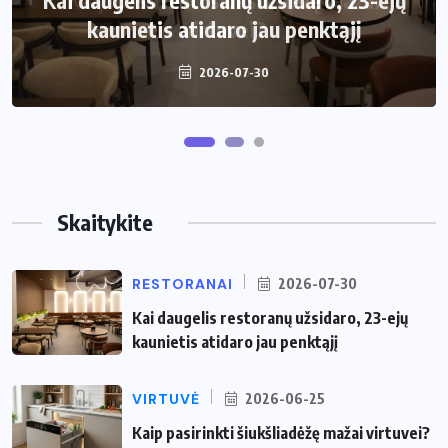
Kai daugelis restoranų užsidaro, 23-ejų
Kaip pasirinkti šiukšliadėžę mažai
kaunietis atidaro jau penktąjį
virtuvei?
2026-07-30
2026-06-25
Skaitykite
RESTORANAI
2026-07-30
Kai daugelis restoranų užsidaro, 23-ejų
kaunietis atidaro jau penktąjį
VIRTUVĖ
2026-06-25
Kaip pasirinkti šiukšliadėžę mažai virtuvei?