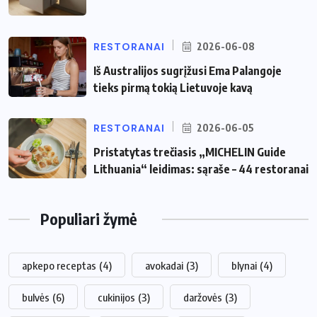
RESTORANAI
2026-06-08
Iš Australijos sugrįžusi Ema Palangoje
tieks pirmą tokią Lietuvoje kavą
RESTORANAI
2026-06-05
Pristatytas trečiasis „MICHELIN Guide
Lithuania“ leidimas: sąraše – 44 restoranai
Populiari žymė
apkepo receptas
(4)
avokadai
(3)
blynai
(4)
bulvės
(6)
cukinijos
(3)
daržovės
(3)