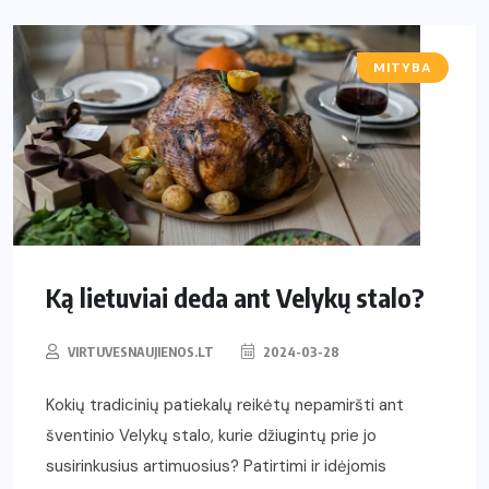
MITYBA
Ką lietuviai deda ant Velykų stalo?
VIRTUVESNAUJIENOS.LT
2024-03-28
Kokių tradicinių patiekalų reikėtų nepamiršti ant
šventinio Velykų stalo, kurie džiugintų prie jo
susirinkusius artimuosius? Patirtimi ir idėjomis