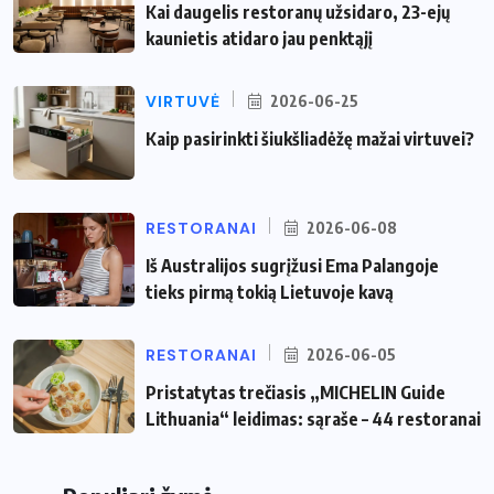
Kai daugelis restoranų užsidaro, 23-ejų
kaunietis atidaro jau penktąjį
VIRTUVĖ
2026-06-25
Kaip pasirinkti šiukšliadėžę mažai virtuvei?
RESTORANAI
2026-06-08
Iš Australijos sugrįžusi Ema Palangoje
tieks pirmą tokią Lietuvoje kavą
RESTORANAI
2026-06-05
Pristatytas trečiasis „MICHELIN Guide
Lithuania“ leidimas: sąraše – 44 restoranai