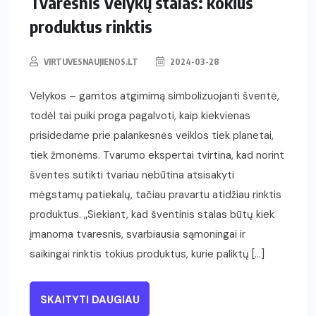
Tvaresnis Velykų stalas: kokius
produktus rinktis
VIRTUVESNAUJIENOS.LT
2024-03-28
Velykos – gamtos atgimimą simbolizuojanti šventė,
todėl tai puiki proga pagalvoti, kaip kiekvienas
prisidedame prie palankesnės veiklos tiek planetai,
tiek žmonėms. Tvarumo ekspertai tvirtina, kad norint
šventes sutikti tvariau nebūtina atsisakyti
mėgstamų patiekalų, tačiau pravartu atidžiau rinktis
produktus. „Siekiant, kad šventinis stalas būtų kiek
įmanoma tvaresnis, svarbiausia sąmoningai ir
saikingai rinktis tokius produktus, kurie paliktų […]
SKAITYTI DAUGIAU