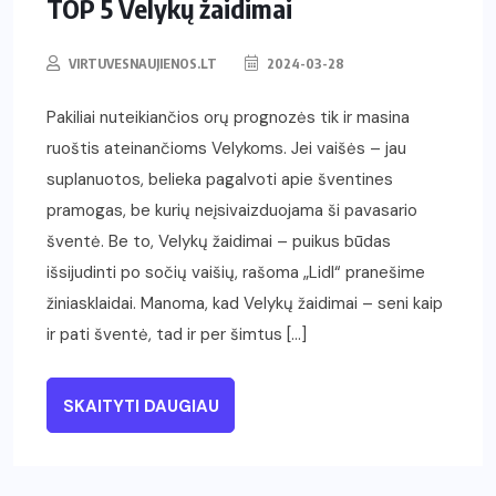
TOP 5 Velykų žaidimai
VIRTUVESNAUJIENOS.LT
2024-03-28
Pakiliai nuteikiančios orų prognozės tik ir masina
ruoštis ateinančioms Velykoms. Jei vaišės – jau
suplanuotos, belieka pagalvoti apie šventines
pramogas, be kurių neįsivaizduojama ši pavasario
šventė. Be to, Velykų žaidimai – puikus būdas
išsijudinti po sočių vaišių, rašoma „Lidl“ pranešime
žiniasklaidai. Manoma, kad Velykų žaidimai – seni kaip
ir pati šventė, tad ir per šimtus […]
SKAITYTI DAUGIAU