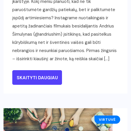
įkarštyje. Kokį meniu planuoti, kad ne tik
paruoštumėte gardžių patiekalų, bet ir paliktumėte
įspūdį artimiesiems? Instagrame nuotaikingais ir
apetitą žadinančiais filmukais besidalijantis Andrius
Šimulynas (@andriushim) įsitikinęs, kad pasitelkus
kūrybiškumą net ir šventinės vaišės gali būti
nebrangios ir nesunkiai paruošiamos. Pirmas žingsnis
– išsirinkti kiaušinį: ar žinote, ką reiškia skaičiai […]
SKAITYTI DAUGIAU
VIRTUVĖ