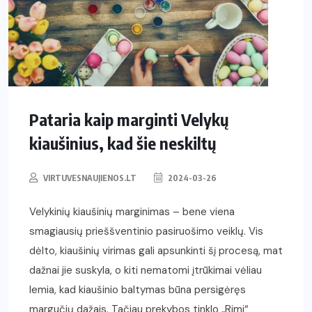
Pataria kaip marginti Velykų
kiaušinius, kad šie neskiltų
VIRTUVESNAUJIENOS.LT
2024-03-26
Velykinių kiaušinių marginimas – bene viena
smagiausių prieššventinio pasiruošimo veiklų. Vis
dėlto, kiaušinių virimas gali apsunkinti šį procesą, mat
dažnai jie suskyla, o kiti nematomi įtrūkimai vėliau
lemia, kad kiaušinio baltymas būna persigėręs
margučių dažais. Tačiau prekybos tinklo „Rimi“