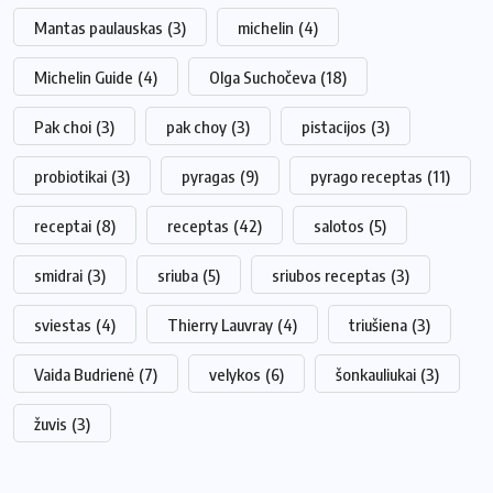
Mantas paulauskas
(3)
michelin
(4)
Michelin Guide
(4)
Olga Suchočeva
(18)
Pak choi
(3)
pak choy
(3)
pistacijos
(3)
probiotikai
(3)
pyragas
(9)
pyrago receptas
(11)
receptai
(8)
receptas
(42)
salotos
(5)
smidrai
(3)
sriuba
(5)
sriubos receptas
(3)
sviestas
(4)
Thierry Lauvray
(4)
triušiena
(3)
Vaida Budrienė
(7)
velykos
(6)
šonkauliukai
(3)
žuvis
(3)