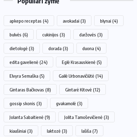
Populiari žymė
apkepo receptas
(4)
avokadai
(3)
blynai
(4)
bulvės
(6)
cukinijos
(3)
daržovės
(3)
dietologė
(3)
dorada
(3)
duona
(4)
edita gavelienė
(24)
Eglė Krasauskienė
(5)
Elvyra Semaška
(5)
Gailė Urbonavičiūtė
(14)
Gintaras Bačkovas
(8)
Gintarė Kitovė
(12)
gossip skonis
(3)
gvakamolė
(3)
Jolanta Sabaitienė
(9)
Jolita Tamoševičienė
(3)
kiaušiniai
(3)
laktozė
(3)
lašiša
(7)