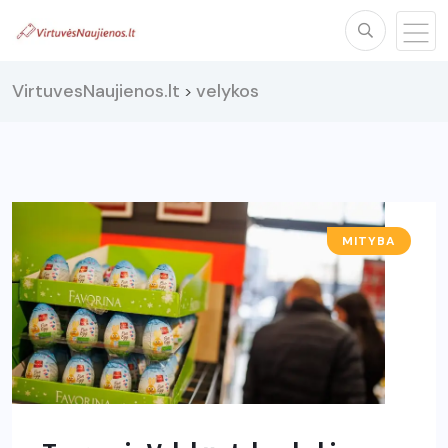
VirtuvesNaujienos.lt
velykos
>
MITYBA