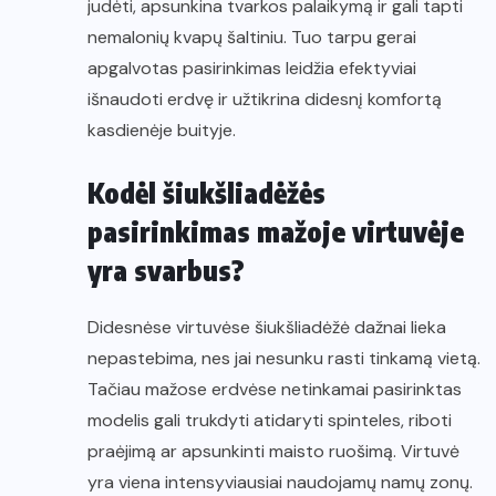
judėti, apsunkina tvarkos palaikymą ir gali tapti
nemalonių kvapų šaltiniu. Tuo tarpu gerai
apgalvotas pasirinkimas leidžia efektyviai
išnaudoti erdvę ir užtikrina didesnį komfortą
kasdienėje buityje.
Kodėl šiukšliadėžės
pasirinkimas mažoje virtuvėje
yra svarbus?
Didesnėse virtuvėse šiukšliadėžė dažnai lieka
nepastebima, nes jai nesunku rasti tinkamą vietą.
Tačiau mažose erdvėse netinkamai pasirinktas
modelis gali trukdyti atidaryti spinteles, riboti
praėjimą ar apsunkinti maisto ruošimą. Virtuvė
yra viena intensyviausiai naudojamų namų zonų.