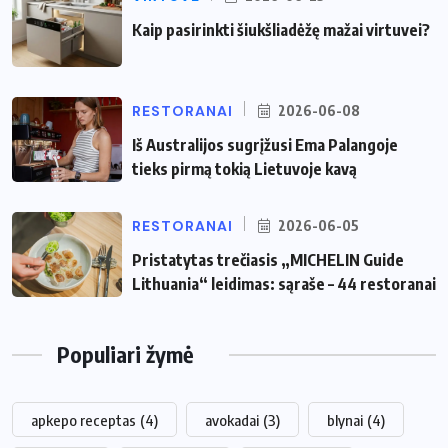
Kaip pasirinkti šiukšliadėžę mažai virtuvei?
RESTORANAI
2026-06-08
Iš Australijos sugrįžusi Ema Palangoje
tieks pirmą tokią Lietuvoje kavą
RESTORANAI
2026-06-05
Pristatytas trečiasis „MICHELIN Guide
Lithuania“ leidimas: sąraše – 44 restoranai
Populiari žymė
apkepo receptas
(4)
avokadai
(3)
blynai
(4)