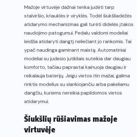
Mažoje virtuvėje dažnai tenka judėti tarp
stalviršio, kriauklės ir viryklės. Todėl šiukšliadėžės
atidarymo mechanizmas gali turėti didelės įtakos
naudojimo patogumui. Pedalu valdomi modeliai
leidžia atidaryti dangtį neliečiant jo rankomis. Tai
ypač naudinga gaminant maistą. Automatiniai
modeliai su judesio jutikliais suteikia dar daugiau
komforto, tačiau paprastai kainuoja daugiau ir
reikalauja baterijų. Jeigu vietos itin mažai, galima
rinktis modelius su slankiojančiu arba pakeliamu
dangčiu, kuriems nereikia papildomos vietos
atidarymui.
Šiukšlių rūšiavimas mažoje
virtuvėje