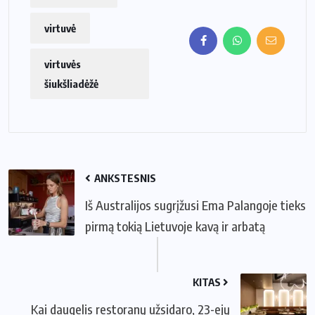
virtuvė
virtuvės
šiukšliadėžė
ANKSTESNIS
Iš Australijos sugrįžusi Ema Palangoje tieks
pirmą tokią Lietuvoje kavą ir arbatą
KITAS
Kai daugelis restoranų užsidaro, 23-ejų