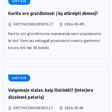
VIRTUVĖ
Karšto oro gruzdintuvė: į ką atkreipti dėmesį?
VIRTUVESNAUJIENOS.LT
2024-01-09
Karšto oro gruzdintuvės nepraranda savo populiarumo
iki šiol. Vieni jau nebegali įsivaizduoti maisto gaminimo
be jos, kiti dar tik bando
VIRTUVĖ
Valgomojo stalas: kaip išsirinkti? (Interjero
dizainerė pataria)
VIRTUVESNAUJIENOS.LT
2024-01-18