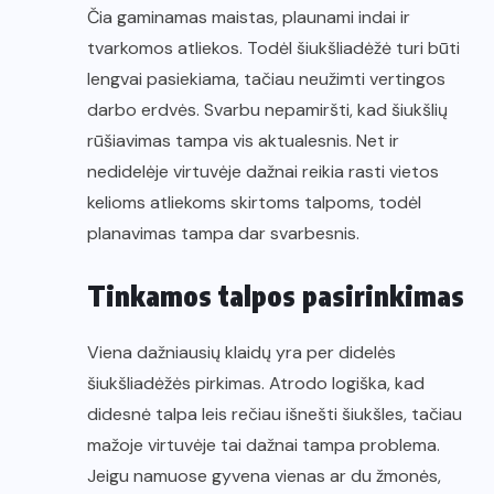
Čia gaminamas maistas, plaunami indai ir
tvarkomos atliekos. Todėl šiukšliadėžė turi būti
lengvai pasiekiama, tačiau neužimti vertingos
darbo erdvės. Svarbu nepamiršti, kad šiukšlių
rūšiavimas tampa vis aktualesnis. Net ir
nedidelėje virtuvėje dažnai reikia rasti vietos
kelioms atliekoms skirtoms talpoms, todėl
planavimas tampa dar svarbesnis.
Tinkamos talpos pasirinkimas
Viena dažniausių klaidų yra per didelės
šiukšliadėžės pirkimas. Atrodo logiška, kad
didesnė talpa leis rečiau išnešti šiukšles, tačiau
mažoje virtuvėje tai dažnai tampa problema.
Jeigu namuose gyvena vienas ar du žmonės,