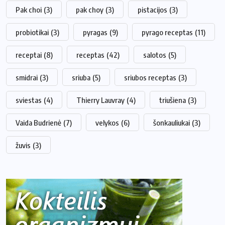
Pak choi
(3)
pak choy
(3)
pistacijos
(3)
probiotikai
(3)
pyragas
(9)
pyrago receptas
(11)
receptai
(8)
receptas
(42)
salotos
(5)
smidrai
(3)
sriuba
(5)
sriubos receptas
(3)
sviestas
(4)
Thierry Lauvray
(4)
triušiena
(3)
Vaida Budrienė
(7)
velykos
(6)
šonkauliukai
(3)
žuvis
(3)