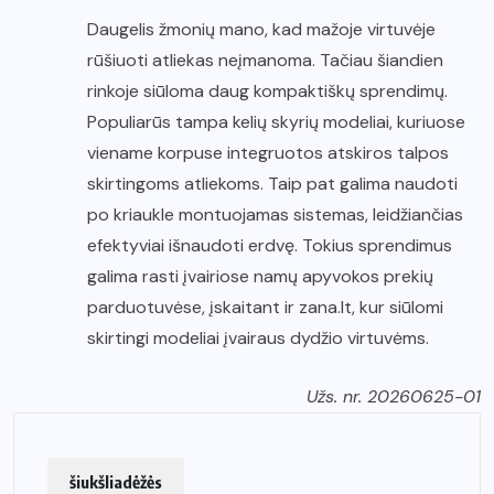
Daugelis žmonių mano, kad mažoje virtuvėje
rūšiuoti atliekas neįmanoma. Tačiau šiandien
rinkoje siūloma daug kompaktiškų sprendimų.
Populiarūs tampa kelių skyrių modeliai, kuriuose
viename korpuse integruotos atskiros talpos
skirtingoms atliekoms. Taip pat galima naudoti
po kriaukle montuojamas sistemas, leidžiančias
efektyviai išnaudoti erdvę. Tokius sprendimus
galima rasti įvairiose namų apyvokos prekių
parduotuvėse, įskaitant ir
zana.lt
, kur siūlomi
skirtingi modeliai įvairaus dydžio virtuvėms.
Užs. nr. 20260625-01
šiukšliadėžės