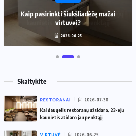
Kaip pasirinkti šiukšliadėžę mažai
virtuvei?
2026-06-25
Skaitykite
RESTORANAI
2026-07-30
Kai daugelis restoranų užsidaro, 23-ejų
kaunietis atidaro jau penktąjį
VIRTUVĖ
2026-06-25