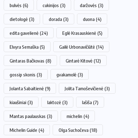
bulvės
(6)
cukinijos
(3)
daržovės
(3)
dietologė
(3)
dorada
(3)
duona
(4)
edita gavelienė
(24)
Eglė Krasauskienė
(5)
Elvyra Semaška
(5)
Gailė Urbonavičiūtė
(14)
Gintaras Bačkovas
(8)
Gintarė Kitovė
(12)
gossip skonis
(3)
gvakamolė
(3)
Jolanta Sabaitienė
(9)
Jolita Tamoševičienė
(3)
kiaušiniai
(3)
laktozė
(3)
lašiša
(7)
Mantas paulauskas
(3)
michelin
(4)
Michelin Guide
(4)
Olga Suchočeva
(18)