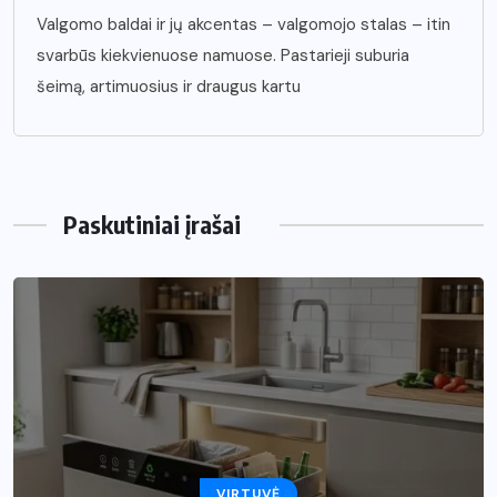
Valgomo baldai ir jų akcentas – valgomojo stalas – itin
svarbūs kiekvienuose namuose. Pastarieji suburia
šeimą, artimuosius ir draugus kartu
Paskutiniai įrašai
VIRTUVĖ