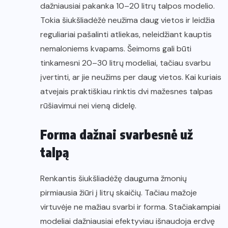
dažniausiai pakanka 10–20 litrų talpos modelio.
Tokia šiukšliadėžė neužima daug vietos ir leidžia
reguliariai pašalinti atliekas, neleidžiant kauptis
nemaloniems kvapams. Šeimoms gali būti
tinkamesni 20–30 litrų modeliai, tačiau svarbu
įvertinti, ar jie neužims per daug vietos. Kai kuriais
atvejais praktiškiau rinktis dvi mažesnes talpas
rūšiavimui nei vieną didelę.
Forma dažnai svarbesnė už
talpą
Renkantis šiukšliadėžę dauguma žmonių
pirmiausia žiūri į litrų skaičių. Tačiau mažoje
virtuvėje ne mažiau svarbi ir forma. Stačiakampiai
modeliai dažniausiai efektyviau išnaudoja erdvę