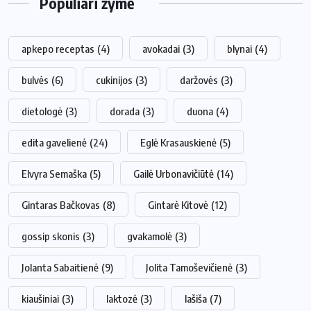
Populiari žymė
apkepo receptas
(4)
avokadai
(3)
blynai
(4)
bulvės
(6)
cukinijos
(3)
daržovės
(3)
dietologė
(3)
dorada
(3)
duona
(4)
edita gavelienė
(24)
Eglė Krasauskienė
(5)
Elvyra Semaška
(5)
Gailė Urbonavičiūtė
(14)
Gintaras Bačkovas
(8)
Gintarė Kitovė
(12)
gossip skonis
(3)
gvakamolė
(3)
Jolanta Sabaitienė
(9)
Jolita Tamoševičienė
(3)
kiaušiniai
(3)
laktozė
(3)
lašiša
(7)