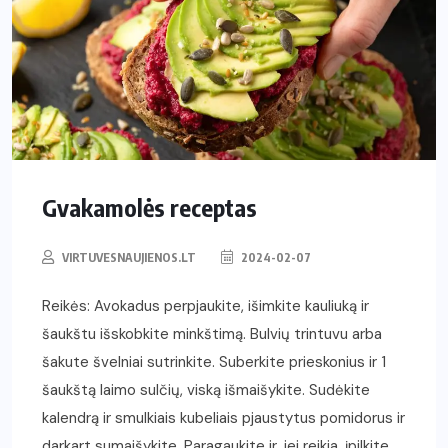
Gvakamolės receptas
VIRTUVESNAUJIENOS.LT
2024-02-07
Reikės: Avokadus perpjaukite, išimkite kauliuką ir
šaukštu išskobkite minkštimą. Bulvių trintuvu arba
šakute švelniai sutrinkite. Suberkite prieskonius ir 1
šaukštą laimo sulčių, viską išmaišykite. Sudėkite
kalendrą ir smulkiais kubeliais pjaustytus pomidorus ir
darkart sumaišykite. Paragaukite ir, jei reikia, įpilkite