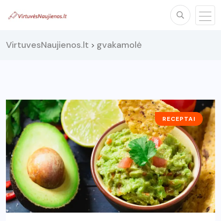
VirtuvesNaujienos.lt
gvakamolė
>
RECEPTAI