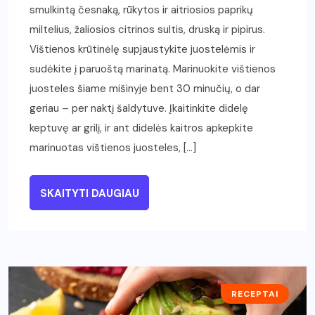
smulkintą česnaką, rūkytos ir aitriosios paprikų
miltelius, žaliosios citrinos sultis, druską ir pipirus.
Vištienos krūtinėlę supjaustykite juostelėmis ir
sudėkite į paruoštą marinatą. Marinuokite vištienos
juosteles šiame mišinyje bent 30 minučių, o dar
geriau – per naktį šaldytuve. Įkaitinkite didelę
keptuvę ar grilį, ir ant didelės kaitros apkepkite
marinuotas vištienos juosteles, […]
SKAITYTI DAUGIAU
RECEPTAI