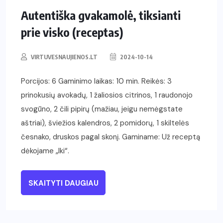
Autentiška gvakamolė, tiksianti
prie visko (receptas)
VIRTUVESNAUJIENOS.LT
2024-10-14
Porcijos: 6 Gaminimo laikas: 10 min. Reikės: 3
prinokusių avokadų, 1 žaliosios citrinos, 1 raudonojo
svogūno, 2 čili pipirų (mažiau, jeigu nemėgstate
aštriai), šviežios kalendros, 2 pomidorų, 1 skiltelės
česnako, druskos pagal skonį. Gaminame: Už receptą
dėkojame „Iki“.
SKAITYTI DAUGIAU