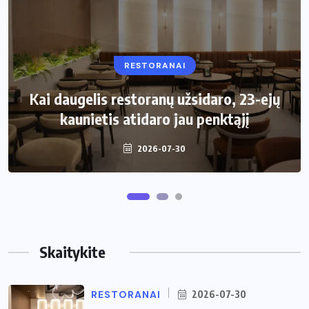
RESTORANAI
VIRTUVĖ
Kai daugelis restoranų užsidaro, 23-ejų
Kaip pasirinkti šiukšliadėžę mažai
kaunietis atidaro jau penktąjį
virtuvei?
2026-07-30
2026-06-25
Skaitykite
RESTORANAI
2026-07-30