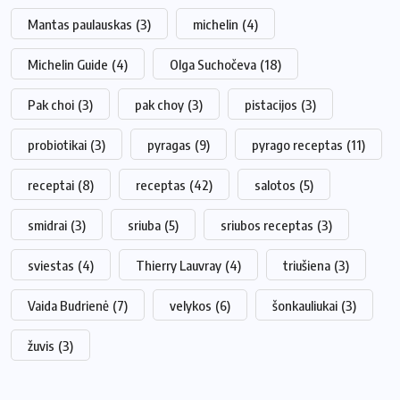
Mantas paulauskas
(3)
michelin
(4)
Michelin Guide
(4)
Olga Suchočeva
(18)
Pak choi
(3)
pak choy
(3)
pistacijos
(3)
probiotikai
(3)
pyragas
(9)
pyrago receptas
(11)
receptai
(8)
receptas
(42)
salotos
(5)
smidrai
(3)
sriuba
(5)
sriubos receptas
(3)
sviestas
(4)
Thierry Lauvray
(4)
triušiena
(3)
Vaida Budrienė
(7)
velykos
(6)
šonkauliukai
(3)
žuvis
(3)