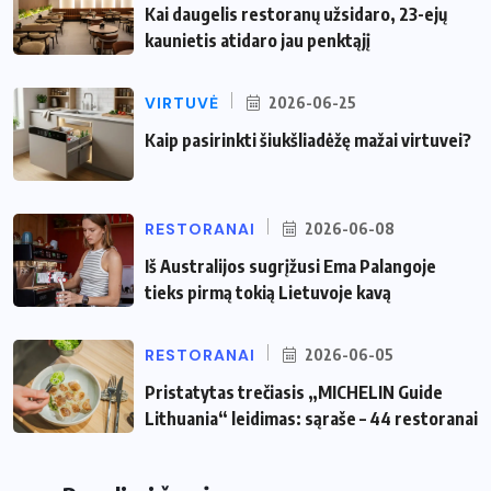
Kai daugelis restoranų užsidaro, 23-ejų
kaunietis atidaro jau penktąjį
VIRTUVĖ
2026-06-25
Kaip pasirinkti šiukšliadėžę mažai virtuvei?
RESTORANAI
2026-06-08
Iš Australijos sugrįžusi Ema Palangoje
tieks pirmą tokią Lietuvoje kavą
RESTORANAI
2026-06-05
Pristatytas trečiasis „MICHELIN Guide
Lithuania“ leidimas: sąraše – 44 restoranai