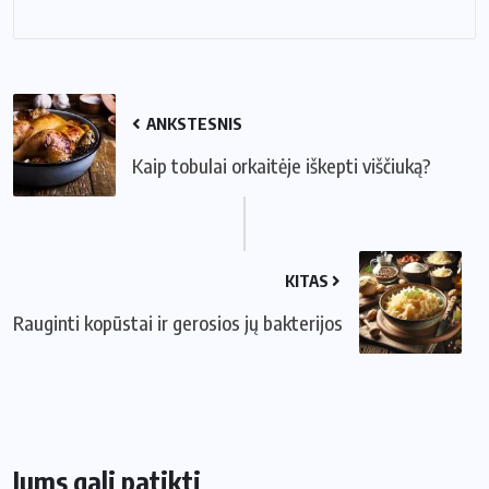
ANKSTESNIS
Kaip tobulai orkaitėje iškepti viščiuką?
KITAS
Rauginti kopūstai ir gerosios jų bakterijos
Jums gali patikti