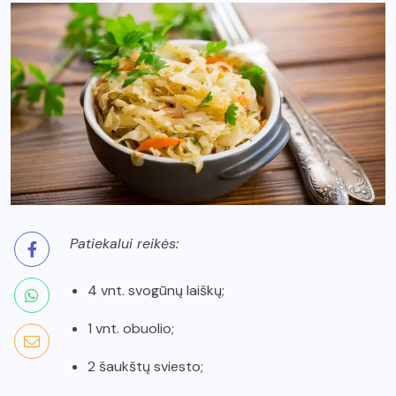
Patiekalui reikės:
4 vnt. svogūnų laiškų;
1 vnt. obuolio;
2 šaukštų sviesto;