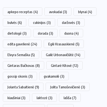
apkepo receptas
(4)
avokadai
(3)
blynai
(4)
bulvės
(6)
cukinijos
(3)
daržovės
(3)
dietologė
(3)
dorada
(3)
duona
(4)
edita gavelienė
(24)
Eglė Krasauskienė
(5)
Elvyra Semaška
(5)
Gailė Urbonavičiūtė
(14)
Gintaras Bačkovas
(8)
Gintarė Kitovė
(12)
gossip skonis
(3)
gvakamolė
(3)
Jolanta Sabaitienė
(9)
Jolita Tamoševičienė
(3)
kiaušiniai
(3)
laktozė
(3)
lašiša
(7)