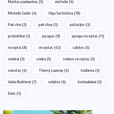
Mantas paulauskas
(3)
michelin
(4)
Michelin Guide
(4)
Olga Suchočeva
(18)
Pak choi
(3)
pak choy
(3)
pistacijos
(3)
probiotikai
(3)
pyragas
(9)
pyrago receptas
(11)
receptai
(8)
receptas
(42)
salotos
(5)
smidrai
(3)
sriuba
(5)
sriubos receptas
(3)
sviestas
(4)
Thierry Lauvray
(4)
triušiena
(3)
Vaida Budrienė
(7)
velykos
(6)
šonkauliukai
(3)
žuvis
(3)