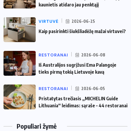
kaunietis atidaro jau penktąjį
VIRTUVĖ
2026-06-25
Kaip pasirinkti šiukšliadėžę mažai virtuvei?
RESTORANAI
2026-06-08
Iš Australijos sugrįžusi Ema Palangoje
tieks pirmą tokią Lietuvoje kavą
RESTORANAI
2026-06-05
Pristatytas trečiasis „MICHELIN Guide
Lithuania“ leidimas: sąraše – 44 restoranai
Populiari žymė