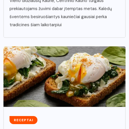
Vieno didžiausių Kaune, Centrinio Kauno turgaus
prekiautojams žuvimi dabar įtemptas metas. Kalėdų
šventėms besiruošiantys kauniečiai gausiai perka
tradicines šiam laikotarpiui
RECEPTAI