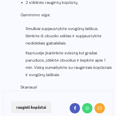
2 stiklinės raugintų kopūstų.
Gaminimo eiga:
Smulkiai supjaustykite svogūnų laiškus.
Išimkite iš obuolio sėklas ir supjaustykite
nedideliais gabalėliais.
Keptuvėje įkaitinkite sviestą kol gražiai
paruduos, įdėkite obuolius ir kepkite apie 1
min. Viską sumaišykite su raugintais kopūstais
ir svogūnų laiškais.
Skanaus!
rauginti kopūstai