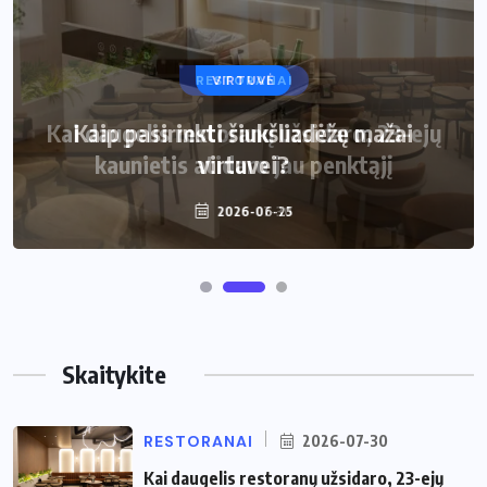
VIRTUVĖ
Kaip pasirinkti šiukšliadėžę mažai
virtuvei?
2026-06-25
Skaitykite
RESTORANAI
2026-07-30
Kai daugelis restoranų užsidaro, 23-ejų