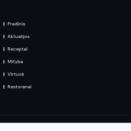
Pradinis
Aktualijos
Receptai
Mityba
Virtuvė
Restoranai
© 2024,
VirtuvesNaujienos.lt