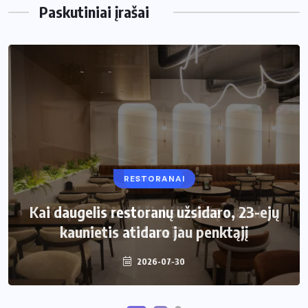
Paskutiniai įrašai
RESTORANAI
VIRTUVĖ
Kai daugelis restoranų užsidaro, 23-ejų
Kaip pasirinkti šiukšliadėžę mažai
kaunietis atidaro jau penktąjį
virtuvei?
2026-07-30
2026-06-25