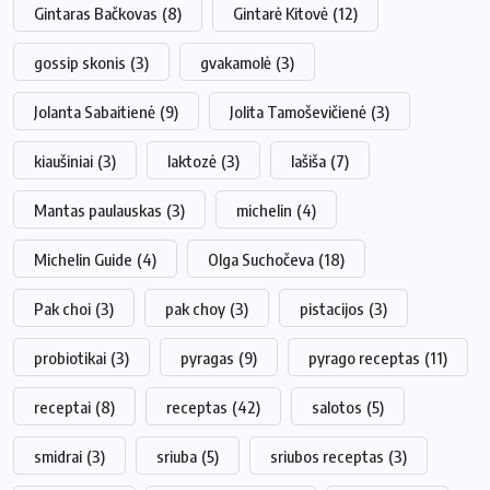
Gintaras Bačkovas
(8)
Gintarė Kitovė
(12)
gossip skonis
(3)
gvakamolė
(3)
Jolanta Sabaitienė
(9)
Jolita Tamoševičienė
(3)
kiaušiniai
(3)
laktozė
(3)
lašiša
(7)
Mantas paulauskas
(3)
michelin
(4)
Michelin Guide
(4)
Olga Suchočeva
(18)
Pak choi
(3)
pak choy
(3)
pistacijos
(3)
probiotikai
(3)
pyragas
(9)
pyrago receptas
(11)
receptai
(8)
receptas
(42)
salotos
(5)
smidrai
(3)
sriuba
(5)
sriubos receptas
(3)