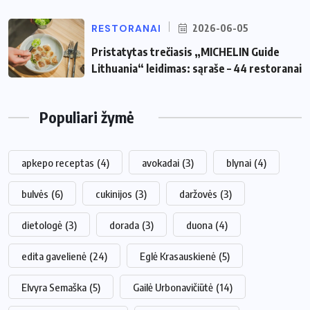
RESTORANAI
2026-06-05
Pristatytas trečiasis „MICHELIN Guide
Lithuania“ leidimas: sąraše – 44 restoranai
Populiari žymė
apkepo receptas
(4)
avokadai
(3)
blynai
(4)
bulvės
(6)
cukinijos
(3)
daržovės
(3)
dietologė
(3)
dorada
(3)
duona
(4)
edita gavelienė
(24)
Eglė Krasauskienė
(5)
Elvyra Semaška
(5)
Gailė Urbonavičiūtė
(14)