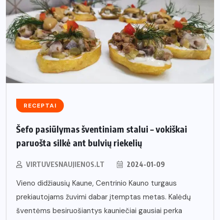
RECEPTAI
Šefo pasiūlymas šventiniam stalui – vokiškai
paruošta silkė ant bulvių riekelių
VIRTUVESNAUJIENOS.LT
2024-01-09
Vieno didžiausių Kaune, Centrinio Kauno turgaus
prekiautojams žuvimi dabar įtemptas metas. Kalėdų
šventėms besiruošiantys kauniečiai gausiai perka