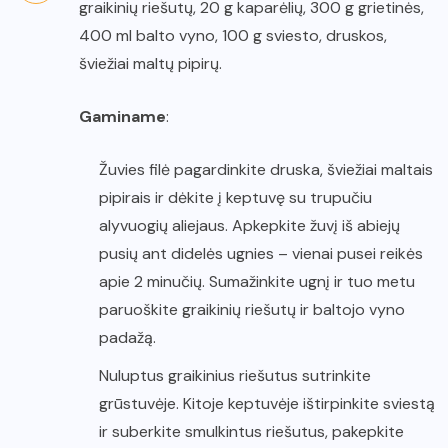
graikinių riešutų, 20 g kaparėlių, 300 g grietinės,
400 ml balto vyno, 100 g sviesto, druskos,
šviežiai maltų pipirų.
Gaminame
:
Žuvies filė pagardinkite druska, šviežiai maltais
pipirais ir dėkite į keptuvę su trupučiu
alyvuogių aliejaus. Apkepkite žuvį iš abiejų
pusių ant didelės ugnies – vienai pusei reikės
apie 2 minučių. Sumažinkite ugnį ir tuo metu
paruoškite graikinių riešutų ir baltojo vyno
padažą.
Nuluptus graikinius riešutus sutrinkite
grūstuvėje. Kitoje keptuvėje ištirpinkite sviestą
ir suberkite smulkintus riešutus, pakepkite