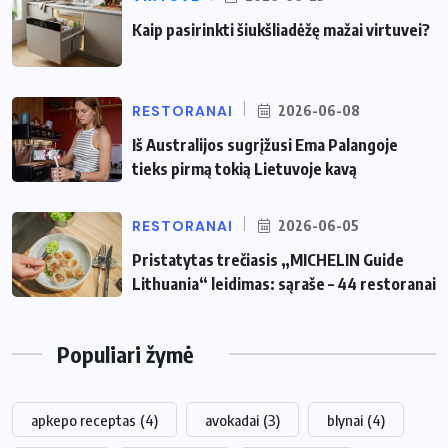
Kaip pasirinkti šiukšliadėžę mažai virtuvei?
RESTORANAI
2026-06-08
Iš Australijos sugrįžusi Ema Palangoje
tieks pirmą tokią Lietuvoje kavą
RESTORANAI
2026-06-05
Pristatytas trečiasis „MICHELIN Guide
Lithuania“ leidimas: sąraše – 44 restoranai
Populiari žymė
apkepo receptas
(4)
avokadai
(3)
blynai
(4)