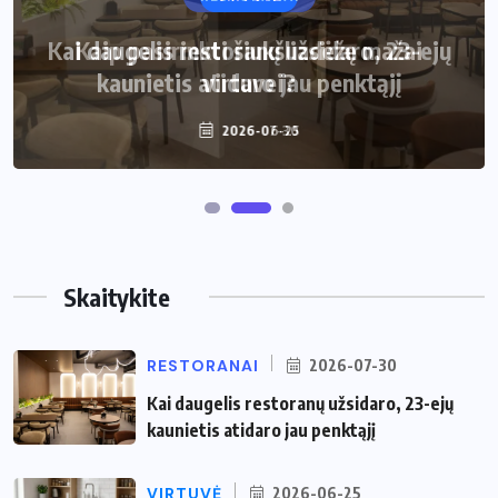
Kaip pasirinkti šiukšliadėžę mažai
virtuvei?
2026-06-25
Skaitykite
RESTORANAI
2026-07-30
Kai daugelis restoranų užsidaro, 23-ejų
kaunietis atidaro jau penktąjį
VIRTUVĖ
2026-06-25