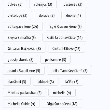
bulvės
(6)
cukinijos
(3)
daržovės
(3)
dietologė
(3)
dorada
(3)
duona
(4)
edita gavelienė
(24)
Eglė Krasauskienė
(5)
Elvyra Semaška
(5)
Gailė Urbonavičiūtė
(14)
Gintaras Bačkovas
(8)
Gintarė Kitovė
(12)
gossip skonis
(3)
gvakamolė
(3)
Jolanta Sabaitienė
(9)
Jolita Tamoševičienė
(3)
kiaušiniai
(3)
laktozė
(3)
lašiša
(7)
Mantas paulauskas
(3)
michelin
(4)
Michelin Guide
(4)
Olga Suchočeva
(18)