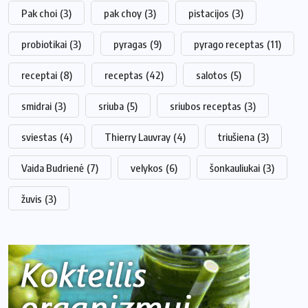
Pak choi
(3)
pak choy
(3)
pistacijos
(3)
probiotikai
(3)
pyragas
(9)
pyrago receptas
(11)
receptai
(8)
receptas
(42)
salotos
(5)
smidrai
(3)
sriuba
(5)
sriubos receptas
(3)
sviestas
(4)
Thierry Lauvray
(4)
triušiena
(3)
Vaida Budrienė
(7)
velykos
(6)
šonkauliukai
(3)
žuvis
(3)