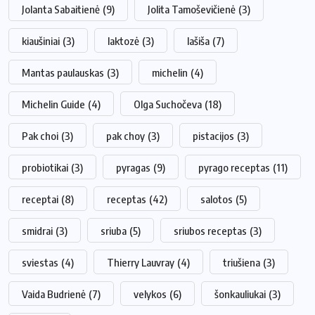
Jolanta Sabaitienė
(9)
Jolita Tamoševičienė
(3)
kiaušiniai
(3)
laktozė
(3)
lašiša
(7)
Mantas paulauskas
(3)
michelin
(4)
Michelin Guide
(4)
Olga Suchočeva
(18)
Pak choi
(3)
pak choy
(3)
pistacijos
(3)
probiotikai
(3)
pyragas
(9)
pyrago receptas
(11)
receptai
(8)
receptas
(42)
salotos
(5)
smidrai
(3)
sriuba
(5)
sriubos receptas
(3)
sviestas
(4)
Thierry Lauvray
(4)
triušiena
(3)
Vaida Budrienė
(7)
velykos
(6)
šonkauliukai
(3)