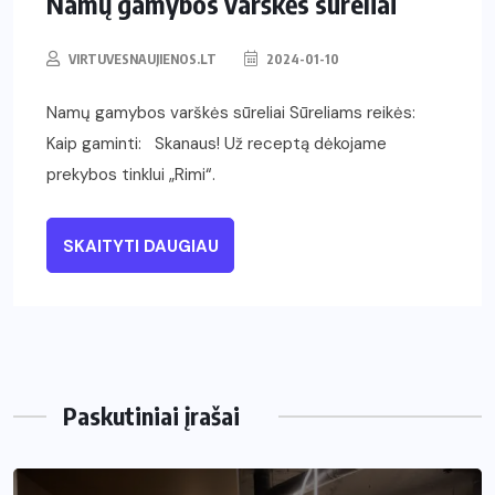
Namų gamybos varškės sūreliai
VIRTUVESNAUJIENOS.LT
2024-01-10
Namų gamybos varškės sūreliai Sūreliams reikės:
Kaip gaminti: Skanaus! Už receptą dėkojame
prekybos tinklui „Rimi“.
SKAITYTI DAUGIAU
Paskutiniai įrašai