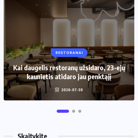
RESTORANAI
VIRTUVĖ
Kai daugelis restoranų užsidaro, 23-ejų
Kaip pasirinkti šiukšliadėžę mažai
kaunietis atidaro jau penktąjį
virtuvei?
2026-07-30
2026-06-25
Skaitykite