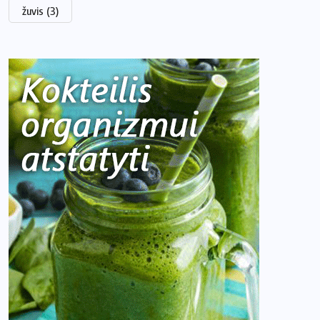
žuvis
(3)