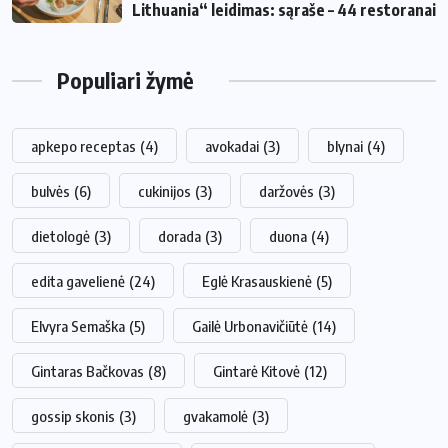
Lithuania“ leidimas: sąraše – 44 restoranai
Populiari žymė
apkepo receptas
(4)
avokadai
(3)
blynai
(4)
bulvės
(6)
cukinijos
(3)
daržovės
(3)
dietologė
(3)
dorada
(3)
duona
(4)
edita gavelienė
(24)
Eglė Krasauskienė
(5)
Elvyra Semaška
(5)
Gailė Urbonavičiūtė
(14)
Gintaras Bačkovas
(8)
Gintarė Kitovė
(12)
gossip skonis
(3)
gvakamolė
(3)