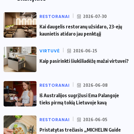
RESTORANAI
2026-07-30
Kai daugelis restoranų užsidaro, 23-ejų
kaunietis atidaro jau penktąjį
VIRTUVĖ
2026-06-25
Kaip pasirinkti šiukšliadėžę mažai virtuvei?
RESTORANAI
2026-06-08
Iš Australijos sugrįžusi Ema Palangoje
tieks pirmą tokią Lietuvoje kavą
RESTORANAI
2026-06-05
Pristatytas trečiasis „MICHELIN Guide