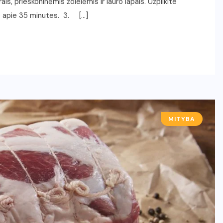
ais, prieskoninėmis žolelėmis ir lauro lapais. Užpilkite
e apie 35 minutes. 3. […]
MITYBA