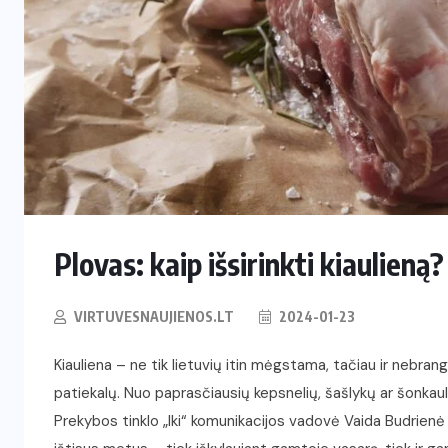
Plovas: kaip išsirinkti kiaulieną?
VIRTUVESNAUJIENOS.LT
2024-01-23
Kiauliena – ne tik lietuvių itin mėgstama, tačiau ir nebran
patiekalų. Nuo paprasčiausių kepsnelių, šašlykų ar šonkaul
Prekybos tinklo „Iki“ komunikacijos vadovė Vaida Budrienė 