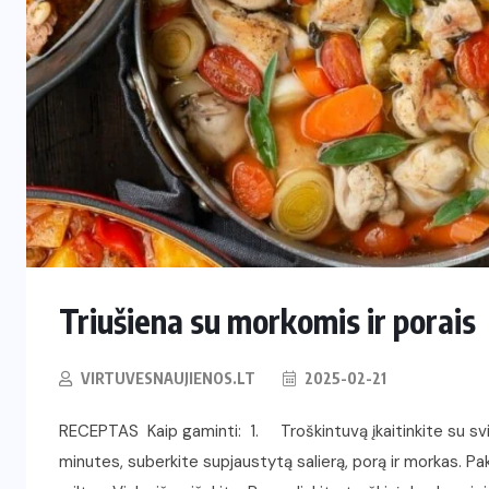
RESTORANAI
Iš Australijos sugrįžusi Ema
i
Palangoje tieks pirmą tokią
Lietuvoje kavą ir arbatą
2026-06-08
Triušiena su morkomis ir porais
VIRTUVESNAUJIENOS.LT
2025-02-21
RECEPTAS Kaip gaminti: 1. Troškintuvą įkaitinkite su svi
minutes, suberkite supjaustytą salierą, porą ir morkas. 