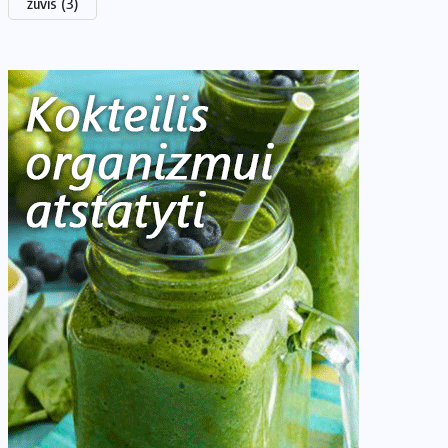
žuvis
(3)