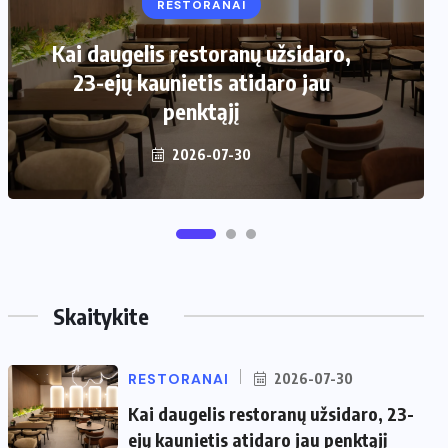
RESTORANAI
VIRTUVĖ
Kai daugelis restoranų užsidaro,
Kaip pasirinkti šiukšliadėžę mažai
23-ejų kaunietis atidaro jau
virtuvei?
penktąjį
2026-06-25
2026-07-30
Skaitykite
RESTORANAI
2026-07-30
Kai daugelis restoranų užsidaro, 23-
ejų kaunietis atidaro jau penktąjį