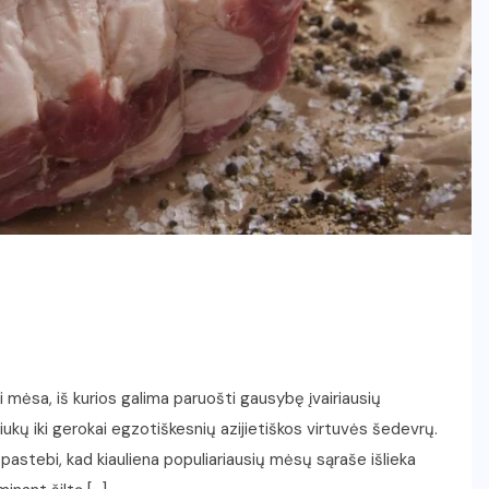
gi mėsa, iš kurios galima paruošti gausybę įvairiausių
iukų iki gerokai egzotiškesnių azijietiškos virtuvės šedevrų.
pastebi, kad kiauliena populiariausių mėsų sąraše išlieka