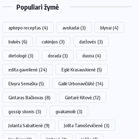
Populiari žymė
apkepo receptas
(4)
avokadai
(3)
blynai
(4)
bulvės
(6)
cukinijos
(3)
daržovės
(3)
dietologė
(3)
dorada
(3)
duona
(4)
edita gavelienė
(24)
Eglė Krasauskienė
(5)
Elvyra Semaška
(5)
Gailė Urbonavičiūtė
(14)
Gintaras Bačkovas
(8)
Gintarė Kitovė
(12)
gossip skonis
(3)
gvakamolė
(3)
Jolanta Sabaitienė
(9)
Jolita Tamoševičienė
(3)