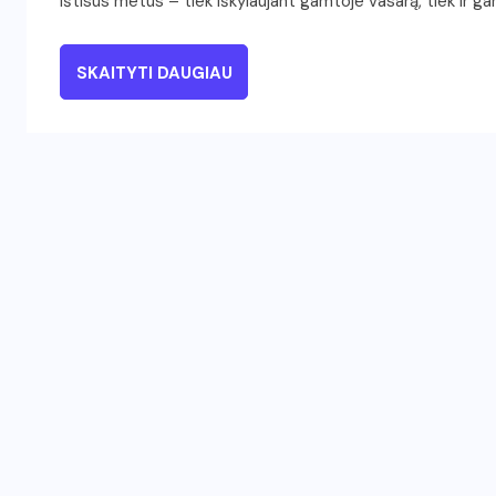
ištisus metus – tiek iškylaujant gamtoje vasarą, tiek ir gam
SKAITYTI DAUGIAU