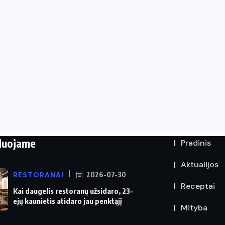
duojame
Pradinis
Aktualijos
RESTORANAI
2026-07-30
Receptai
Kai daugelis restoranų užsidaro, 23-
ejų kaunietis atidaro jau penktąjį
Mityba