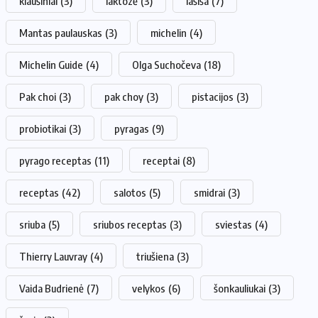
kiaušiniai
(3)
laktozė
(3)
lašiša
(7)
Mantas paulauskas
(3)
michelin
(4)
Michelin Guide
(4)
Olga Suchočeva
(18)
Pak choi
(3)
pak choy
(3)
pistacijos
(3)
probiotikai
(3)
pyragas
(9)
pyrago receptas
(11)
receptai
(8)
receptas
(42)
salotos
(5)
smidrai
(3)
sriuba
(5)
sriubos receptas
(3)
sviestas
(4)
Thierry Lauvray
(4)
triušiena
(3)
Vaida Budrienė
(7)
velykos
(6)
šonkauliukai
(3)