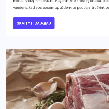
miltus. Viską išmaišykite. Pagardinkite troškinį druska, pipir
vandens, kad vos apsemtų, uždenkite puodą ir troškinkit
SKAITYTI DAUGIAU