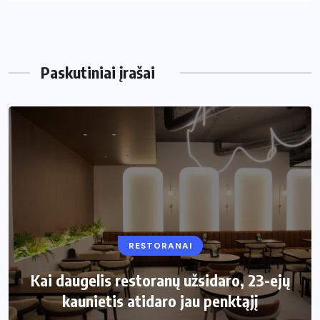
Paskutiniai įrašai
RESTORANAI
VIRTUVĖ
Kai daugelis restoranų užsidaro, 23-ejų
Kaip pasirinkti šiukšliadėžę mažai
kaunietis atidaro jau penktąjį
virtuvei?