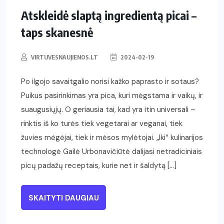
Atskleidė slaptą ingredientą picai –
taps skanesnė
VIRTUVESNAUJIENOS.LT
2024-02-19
Po ilgojo savaitgalio norisi kažko paprasto ir sotaus?
Puikus pasirinkimas yra pica, kuri mėgstama ir vaikų, ir
suaugusiųjų. O geriausia tai, kad yra itin universali –
rinktis iš ko turės tiek vegetarai ar veganai, tiek
žuvies mėgėjai, tiek ir mėsos mylėtojai. „Iki“ kulinarijos
technologė Gailė Urbonavičiūtė dalijasi netradiciniais
picų padažų receptais, kurie net ir šaldytą […]
SKAITYTI DAUGIAU