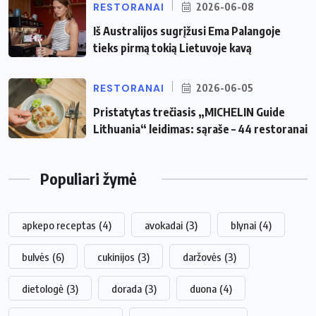
RESTORANAI
2026-06-08
Iš Australijos sugrįžusi Ema Palangoje
tieks pirmą tokią Lietuvoje kavą
RESTORANAI
2026-06-05
Pristatytas trečiasis „MICHELIN Guide
Lithuania“ leidimas: sąraše – 44 restoranai
Populiari žymė
apkepo receptas
(4)
avokadai
(3)
blynai
(4)
bulvės
(6)
cukinijos
(3)
daržovės
(3)
dietologė
(3)
dorada
(3)
duona
(4)