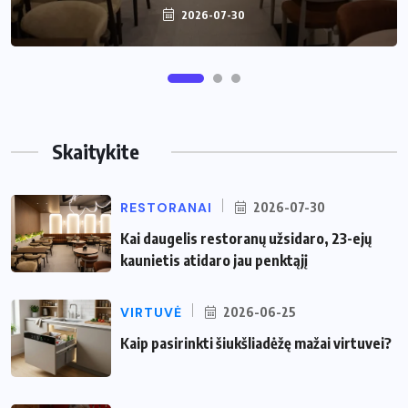
2026-07-30
2026-06-25
Skaitykite
RESTORANAI
2026-07-30
Kai daugelis restoranų užsidaro, 23-ejų
kaunietis atidaro jau penktąjį
VIRTUVĖ
2026-06-25
Kaip pasirinkti šiukšliadėžę mažai virtuvei?