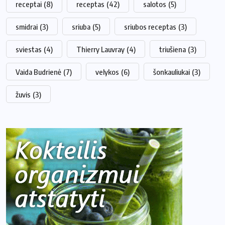
receptai
(8)
receptas
(42)
salotos
(5)
smidrai
(3)
sriuba
(5)
sriubos receptas
(3)
sviestas
(4)
Thierry Lauvray
(4)
triušiena
(3)
Vaida Budrienė
(7)
velykos
(6)
šonkauliukai
(3)
žuvis
(3)