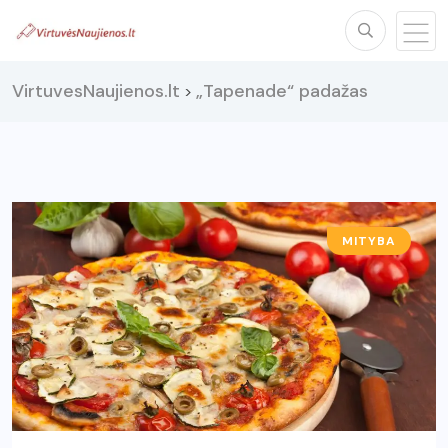
VirtuvesNaujienos.lt
„Tapenade“ padažas
>
MITYBA