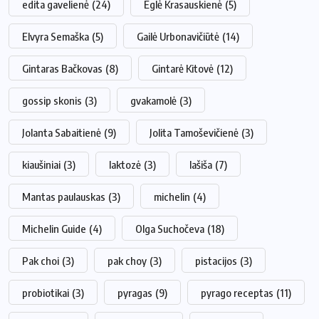
edita gavelienė
(24)
Eglė Krasauskienė
(5)
Elvyra Semaška
(5)
Gailė Urbonavičiūtė
(14)
Gintaras Bačkovas
(8)
Gintarė Kitovė
(12)
gossip skonis
(3)
gvakamolė
(3)
Jolanta Sabaitienė
(9)
Jolita Tamoševičienė
(3)
kiaušiniai
(3)
laktozė
(3)
lašiša
(7)
Mantas paulauskas
(3)
michelin
(4)
Michelin Guide
(4)
Olga Suchočeva
(18)
Pak choi
(3)
pak choy
(3)
pistacijos
(3)
probiotikai
(3)
pyragas
(9)
pyrago receptas
(11)