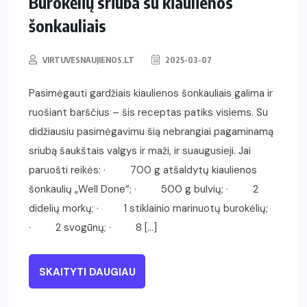
Burokėlių sriuba su kiaulienos
šonkauliais
VIRTUVESNAUJIENOS.LT
2025-03-07
Pasimėgauti gardžiais kiaulienos šonkauliais galima ir
ruošiant barščius – šis receptas patiks visiems. Su
didžiausiu pasimėgavimu šią nebrangiai pagaminamą
sriubą šaukštais valgys ir maži, ir suaugusieji. Jai
paruošti reikės: · 700 g atšaldytų kiaulienos
šonkaulių „Well Done“; · 500 g bulvių; · 2
didelių morkų; · 1 stiklainio marinuotų burokėlių;
· 2 svogūnų; · 8 […]
SKAITYTI DAUGIAU