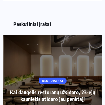
Paskutiniai įrašai
RESTORANAI
VIRTUVĖ
Kai daugelis restoranų užsidaro, 23-ejų
Kaip pasirinkti šiukšliadėžę mažai
kaunietis atidaro jau penktąjį
virtuvei?