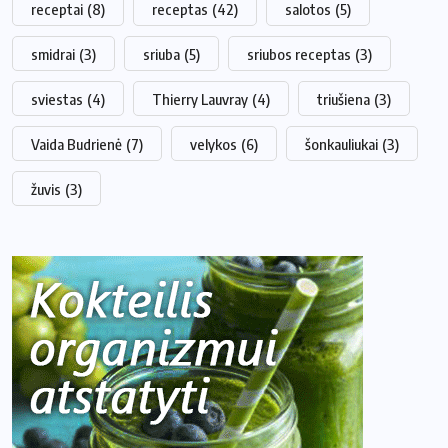
receptai
(8)
receptas
(42)
salotos
(5)
smidrai
(3)
sriuba
(5)
sriubos receptas
(3)
sviestas
(4)
Thierry Lauvray
(4)
triušiena
(3)
Vaida Budrienė
(7)
velykos
(6)
šonkauliukai
(3)
žuvis
(3)