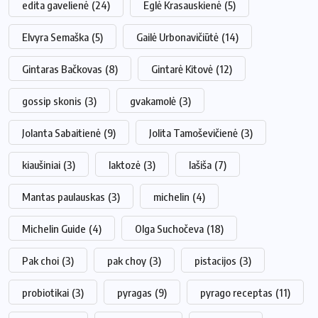
edita gavelienė
(24)
Eglė Krasauskienė
(5)
Elvyra Semaška
(5)
Gailė Urbonavičiūtė
(14)
Gintaras Bačkovas
(8)
Gintarė Kitovė
(12)
gossip skonis
(3)
gvakamolė
(3)
Jolanta Sabaitienė
(9)
Jolita Tamoševičienė
(3)
kiaušiniai
(3)
laktozė
(3)
lašiša
(7)
Mantas paulauskas
(3)
michelin
(4)
Michelin Guide
(4)
Olga Suchočeva
(18)
Pak choi
(3)
pak choy
(3)
pistacijos
(3)
probiotikai
(3)
pyragas
(9)
pyrago receptas
(11)