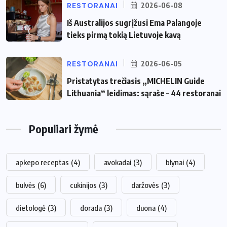
RESTORANAI
2026-06-08
Iš Australijos sugrįžusi Ema Palangoje
tieks pirmą tokią Lietuvoje kavą
RESTORANAI
2026-06-05
Pristatytas trečiasis „MICHELIN Guide
Lithuania“ leidimas: sąraše – 44 restoranai
Populiari žymė
apkepo receptas
(4)
avokadai
(3)
blynai
(4)
bulvės
(6)
cukinijos
(3)
daržovės
(3)
dietologė
(3)
dorada
(3)
duona
(4)