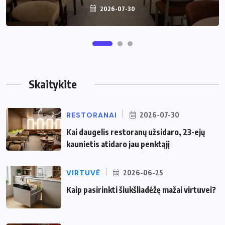
2026-07-30
2026-06-25
Skaitykite
RESTORANAI
2026-07-30
Kai daugelis restoranų užsidaro, 23-ejų
kaunietis atidaro jau penktąjį
VIRTUVĖ
2026-06-25
Kaip pasirinkti šiukšliadėžę mažai virtuvei?