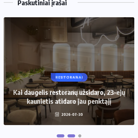
Paskutiniai įrašai
RESTORANAI
VIRTUVĖ
Kai daugelis restoranų užsidaro, 23-ejų
Kaip pasirinkti šiukšliadėžę mažai
kaunietis atidaro jau penktąjį
virtuvei?
2026-07-30
2026-06-25