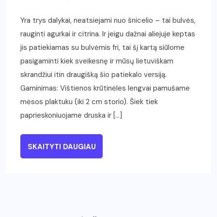
Yra trys dalykai, neatsiejami nuo šnicelio – tai bulvės,
rauginti agurkai ir citrina. Ir jeigu dažnai aliejuje keptas
jis patiekiamas su bulvėmis fri, tai šį kartą siūlome
pasigaminti kiek sveikesnę ir mūsų lietuviškam
skrandžiui itin draugišką šio patiekalo versiją.
Gaminimas: Vištienos krūtinėles lengvai pamušame
mėsos plaktuku (iki 2 cm storio). Šiek tiek
paprieskoniuojame druska ir […]
SKAITYTI DAUGIAU