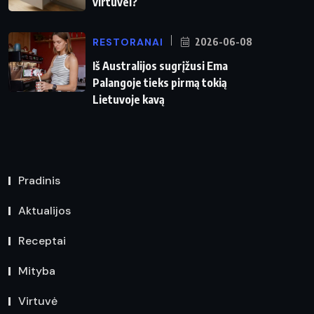
virtuvei?
RESTORANAI
2026-06-08
Iš Australijos sugrįžusi Ema
Palangoje tieks pirmą tokią
Lietuvoje kavą
Pradinis
Aktualijos
Receptai
Mityba
Virtuvė