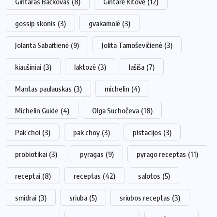
Gintaras Bačkovas
(8)
Gintarė Kitovė
(12)
gossip skonis
(3)
gvakamolė
(3)
Jolanta Sabaitienė
(9)
Jolita Tamoševičienė
(3)
kiaušiniai
(3)
laktozė
(3)
lašiša
(7)
Mantas paulauskas
(3)
michelin
(4)
Michelin Guide
(4)
Olga Suchočeva
(18)
Pak choi
(3)
pak choy
(3)
pistacijos
(3)
probiotikai
(3)
pyragas
(9)
pyrago receptas
(11)
receptai
(8)
receptas
(42)
salotos
(5)
smidrai
(3)
sriuba
(5)
sriubos receptas
(3)