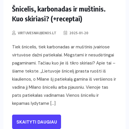
Šnicelis, karbonadas ir muštinis.
Kuo skiriasi? (+receptai)
VIRTUVESNAUJIENOS.LT
2025-01-20
Tiek šnicelis, tiek karbonadas ar muštinis įvairiose
virtuvėse dažni patiekalai. Mėgstami ir nesudėtingai
pagaminami. Tačiau kuo jie iš tikro skiriasi? Apie tai –
šiame tekste. „Lietuvoje šnicelį įprasta ruošti iš
kiaulienos, o Milane šį patiekalą gamina iš veršienos ir
vadina jį Milano šniceliu arba pjausniu. Vienoje tas
pats patiekalas vadinamas Vienos šniceliu ir
kepamas lydytame […]
SKAITYTI DAUGIAU