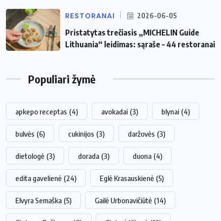
RESTORANAI
2026-06-05
Pristatytas trečiasis „MICHELIN Guide
Lithuania“ leidimas: sąraše – 44 restoranai
Populiari žymė
apkepo receptas
(4)
avokadai
(3)
blynai
(4)
bulvės
(6)
cukinijos
(3)
daržovės
(3)
dietologė
(3)
dorada
(3)
duona
(4)
edita gavelienė
(24)
Eglė Krasauskienė
(5)
Elvyra Semaška
(5)
Gailė Urbonavičiūtė
(14)