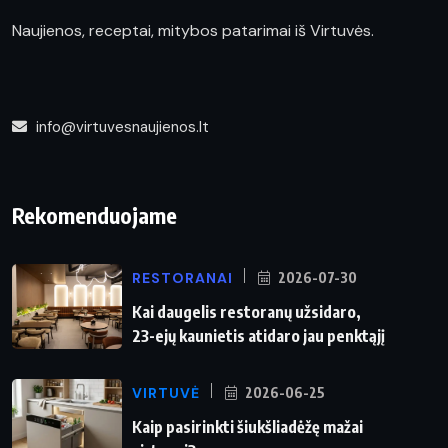
Naujienos, receptai, mitybos patarimai iš Virtuvės.
info@virtuvesnaujienos.lt
Rekomenduojame
RESTORANAI
2026-07-30
Kai daugelis restoranų užsidaro,
23-ejų kaunietis atidaro jau penktąjį
VIRTUVĖ
2026-06-25
Kaip pasirinkti šiukšliadėžę mažai