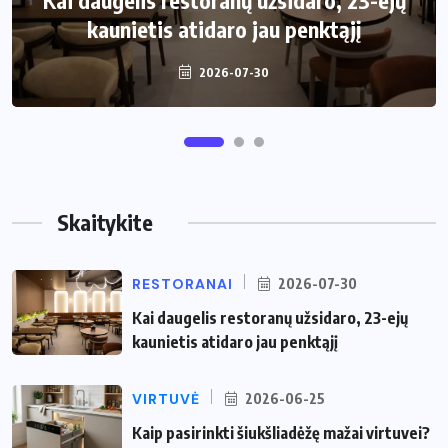
Kai daugelis restoranų užsidaro, 23-ejų
Kaip pasirinkti šiukšliadėžę mažai
kaunietis atidaro jau penktąjį
virtuvei?
2026-07-30
2026-06-25
Skaitykite
RESTORANAI
2026-07-30
Kai daugelis restoranų užsidaro, 23-ejų
kaunietis atidaro jau penktąjį
VIRTUVĖ
2026-06-25
Kaip pasirinkti šiukšliadėžę mažai virtuvei?