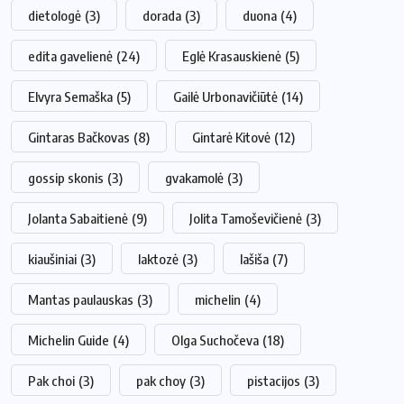
dietologė
(3)
dorada
(3)
duona
(4)
edita gavelienė
(24)
Eglė Krasauskienė
(5)
Elvyra Semaška
(5)
Gailė Urbonavičiūtė
(14)
Gintaras Bačkovas
(8)
Gintarė Kitovė
(12)
gossip skonis
(3)
gvakamolė
(3)
Jolanta Sabaitienė
(9)
Jolita Tamoševičienė
(3)
kiaušiniai
(3)
laktozė
(3)
lašiša
(7)
Mantas paulauskas
(3)
michelin
(4)
Michelin Guide
(4)
Olga Suchočeva
(18)
Pak choi
(3)
pak choy
(3)
pistacijos
(3)