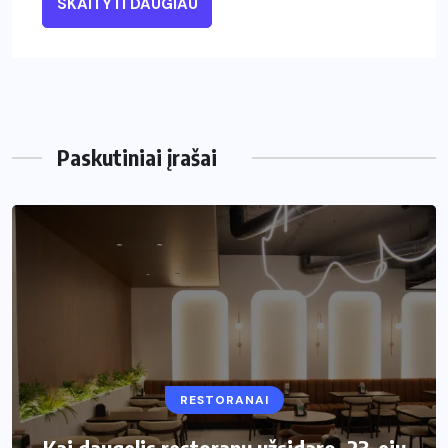
SKAITYTI DAUGIAU
Paskutiniai įrašai
RESTORANAI
VIRTUVĖ