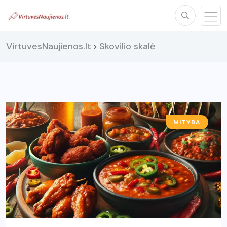
VirtuvesNaujienos.lt
Skovilio skalė
>
MITYBA