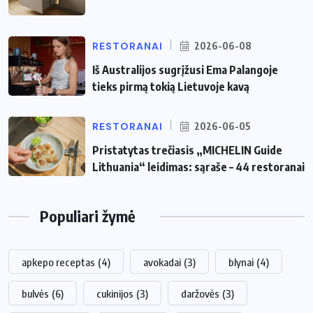
RESTORANAI
2026-06-08
Iš Australijos sugrįžusi Ema Palangoje
tieks pirmą tokią Lietuvoje kavą
RESTORANAI
2026-06-05
Pristatytas trečiasis „MICHELIN Guide
Lithuania“ leidimas: sąraše – 44 restoranai
Populiari žymė
apkepo receptas
(4)
avokadai
(3)
blynai
(4)
bulvės
(6)
cukinijos
(3)
daržovės
(3)