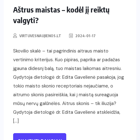
Aštrus maistas – kodėl jį reiktų
valgyti?
VIRTUVESNAUJIENOS.LT
2024-01-17
Skovilio skalė – tai pagrindinis aitraus maisto
vertinimo kriterijus. Kuo pipiras, paprika ar padažas
įgauna didesnį balą, tuo maistas laikomas aitresniu.
Gydytoja dietologė dr. Edita Gavelienė pasakoja, jog
tokio maisto skonio receptoriais nejaučiame, o
aitrumo skonis pasireiškia, kai į maistą sureaguoja
mūsų nervų galūnėlės. Aitrus skonis – tik iliuzija?
Gydytoja dietologė dr. Edita Gavelienė atskleidžia,
[…]