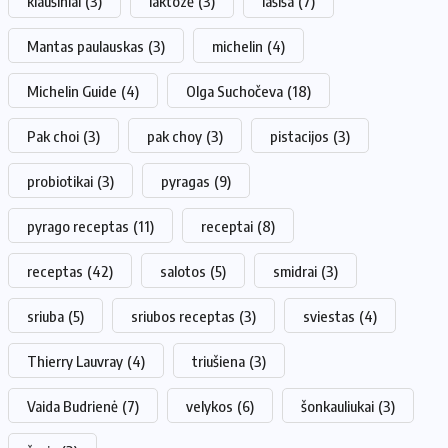
kiaušiniai
(3)
laktozė
(3)
lašiša
(7)
Mantas paulauskas
(3)
michelin
(4)
Michelin Guide
(4)
Olga Suchočeva
(18)
Pak choi
(3)
pak choy
(3)
pistacijos
(3)
probiotikai
(3)
pyragas
(9)
pyrago receptas
(11)
receptai
(8)
receptas
(42)
salotos
(5)
smidrai
(3)
sriuba
(5)
sriubos receptas
(3)
sviestas
(4)
Thierry Lauvray
(4)
triušiena
(3)
Vaida Budrienė
(7)
velykos
(6)
šonkauliukai
(3)