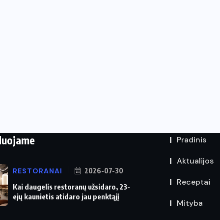
duojame
Pradinis
Aktualijos
RESTORANAI
2026-07-30
Receptai
Kai daugelis restoranų užsidaro, 23-
ejų kaunietis atidaro jau penktąjį
Mityba