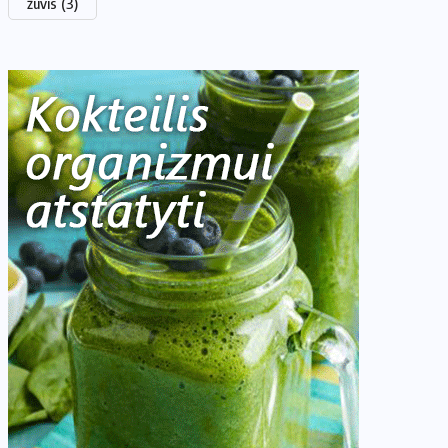
žuvis
(3)