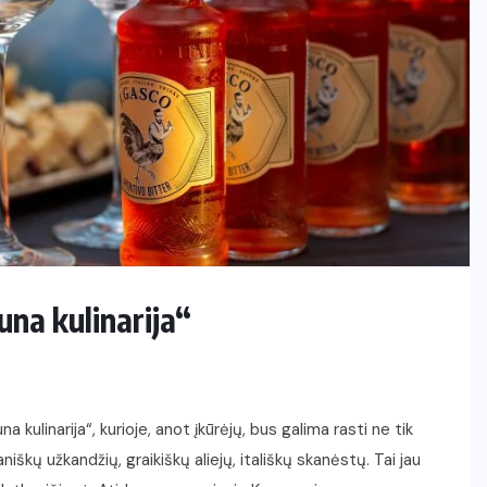
na kulinarija“
 kulinarija“, kurioje, anot įkūrėjų, bus galima rasti ne tik
škų užkandžių, graikiškų aliejų, itališkų skanėstų. Tai jau