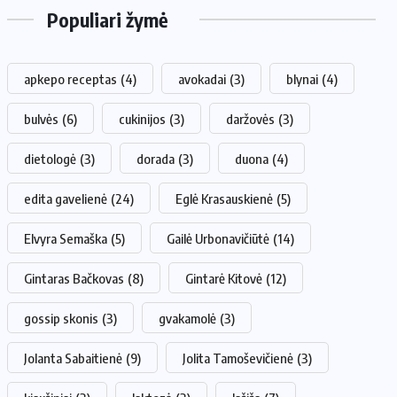
Populiari žymė
apkepo receptas
(4)
avokadai
(3)
blynai
(4)
bulvės
(6)
cukinijos
(3)
daržovės
(3)
dietologė
(3)
dorada
(3)
duona
(4)
edita gavelienė
(24)
Eglė Krasauskienė
(5)
Elvyra Semaška
(5)
Gailė Urbonavičiūtė
(14)
Gintaras Bačkovas
(8)
Gintarė Kitovė
(12)
gossip skonis
(3)
gvakamolė
(3)
Jolanta Sabaitienė
(9)
Jolita Tamoševičienė
(3)