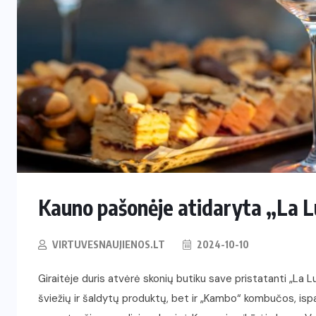
RESTORANAI
Iš Australijos sugrįžusi Ema
i
Palangoje tieks pirmą tokią
Lietuvoje kavą ir arbatą
2026-06-08
Kauno pašonėje atidaryta „La Lu
VIRTUVESNAUJIENOS.LT
2024-10-10
Giraitėje duris atvėrė skonių butiku save pristatanti „La Luna
šviežių ir šaldytų produktų, bet ir „Kambo“ kombučos, ispani