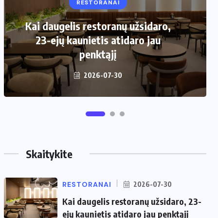
RESTORANAI
VIRTUVĖ
Kai daugelis restoranų užsidaro,
Kaip pasirinkti šiukšliadėžę mažai
23-ejų kaunietis atidaro jau
virtuvei?
penktąjį
2026-06-25
2026-07-30
Skaitykite
RESTORANAI
2026-07-30
Kai daugelis restoranų užsidaro, 23-
ejų kaunietis atidaro jau penktąjį