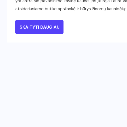
yra antra šio pavadinimo kavinė Kaune, jos įkūrėja Laura V
atsidariusiame butike apsilankė ir būrys žinomų kauniečių: 
SKAITYTI DAUGIAU