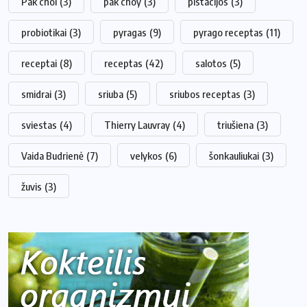
Pak choi
(3)
pak choy
(3)
pistacijos
(3)
probiotikai
(3)
pyragas
(9)
pyrago receptas
(11)
receptai
(8)
receptas
(42)
salotos
(5)
smidrai
(3)
sriuba
(5)
sriubos receptas
(3)
sviestas
(4)
Thierry Lauvray
(4)
triušiena
(3)
Vaida Budrienė
(7)
velykos
(6)
šonkauliukai
(3)
žuvis
(3)