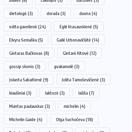
bulvės
(6)
cukinijos
(3)
daržovės
(3)
dietologė
(3)
dorada
(3)
duona
(4)
edita gavelienė
(24)
Eglė Krasauskienė
(5)
Elvyra Semaška
(5)
Gailė Urbonavičiūtė
(14)
Gintaras Bačkovas
(8)
Gintarė Kitovė
(12)
gossip skonis
(3)
gvakamolė
(3)
Jolanta Sabaitienė
(9)
Jolita Tamoševičienė
(3)
kiaušiniai
(3)
laktozė
(3)
lašiša
(7)
Mantas paulauskas
(3)
michelin
(4)
Michelin Guide
(4)
Olga Suchočeva
(18)