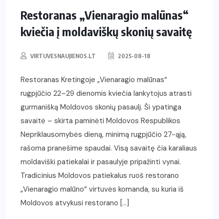
Restoranas „Vienaragio malūnas“
kviečia į moldaviškų skonių savaitę
VIRTUVESNAUJIENOS.LT
2025-08-18
Restoranas Kretingoje „Vienaragio malūnas“
rugpjūčio 22–29 dienomis kviečia lankytojus atrasti
gurmanišką Moldovos skonių pasaulį. Ši ypatinga
savaitė – skirta paminėti Moldovos Respublikos
Nepriklausomybės dieną, minimą rugpjūčio 27-ąją,
rašoma pranešime spaudai. Visą savaitę čia karaliaus
moldaviški patiekalai ir pasaulyje pripažinti vynai.
Tradicinius Moldovos patiekalus ruoš restorano
„Vienaragio malūno“ virtuvės komanda, su kuria iš
Moldovos atvykusi restorano […]