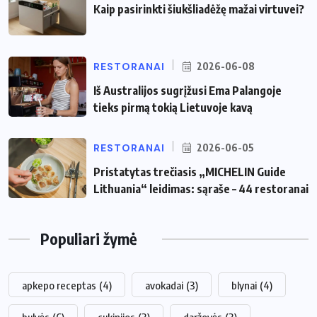
Kaip pasirinkti šiukšliadėžę mažai virtuvei?
RESTORANAI
2026-06-08
Iš Australijos sugrįžusi Ema Palangoje
tieks pirmą tokią Lietuvoje kavą
RESTORANAI
2026-06-05
Pristatytas trečiasis „MICHELIN Guide
Lithuania“ leidimas: sąraše – 44 restoranai
Populiari žymė
apkepo receptas
(4)
avokadai
(3)
blynai
(4)