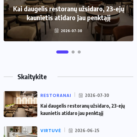
Kai daugelis restoranų užsidaro, 23-ejų
Kaip pasirinkti šiukšliadėžę mažai
kaunietis atidaro jau penktąjį
virtuvei?
2026-07-30
2026-06-25
Skaitykite
RESTORANAI
2026-07-30
Kai daugelis restoranų užsidaro, 23-ejų
kaunietis atidaro jau penktąjį
VIRTUVĖ
2026-06-25