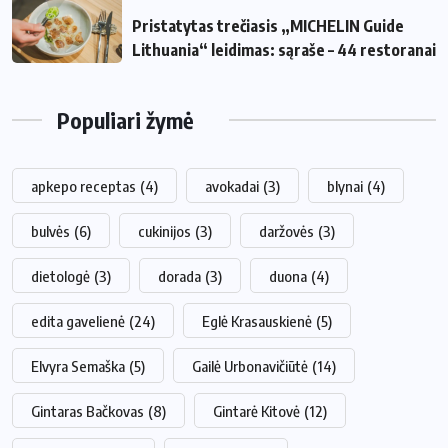
Pristatytas trečiasis „MICHELIN Guide
Lithuania“ leidimas: sąraše – 44 restoranai
Populiari žymė
apkepo receptas
(4)
avokadai
(3)
blynai
(4)
bulvės
(6)
cukinijos
(3)
daržovės
(3)
dietologė
(3)
dorada
(3)
duona
(4)
edita gavelienė
(24)
Eglė Krasauskienė
(5)
Elvyra Semaška
(5)
Gailė Urbonavičiūtė
(14)
Gintaras Bačkovas
(8)
Gintarė Kitovė
(12)