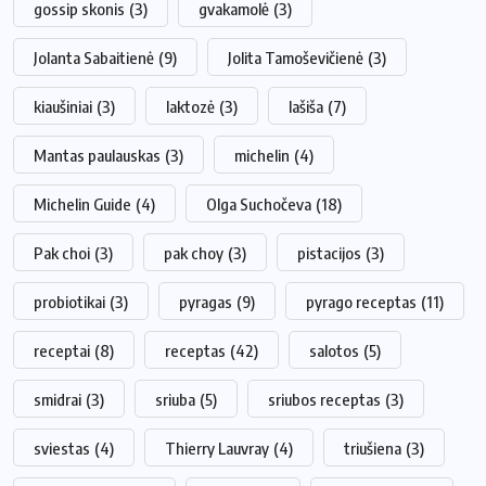
gossip skonis
(3)
gvakamolė
(3)
Jolanta Sabaitienė
(9)
Jolita Tamoševičienė
(3)
kiaušiniai
(3)
laktozė
(3)
lašiša
(7)
Mantas paulauskas
(3)
michelin
(4)
Michelin Guide
(4)
Olga Suchočeva
(18)
Pak choi
(3)
pak choy
(3)
pistacijos
(3)
probiotikai
(3)
pyragas
(9)
pyrago receptas
(11)
receptai
(8)
receptas
(42)
salotos
(5)
smidrai
(3)
sriuba
(5)
sriubos receptas
(3)
sviestas
(4)
Thierry Lauvray
(4)
triušiena
(3)