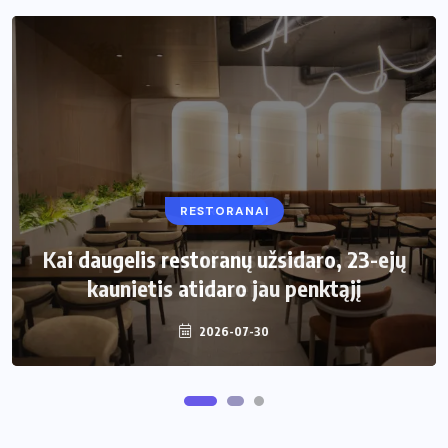
RESTORANAI
VIRTUVĖ
Kai daugelis restoranų užsidaro, 23-ejų
Kaip pasirinkti šiukšliadėžę mažai
kaunietis atidaro jau penktąjį
virtuvei?
2026-07-30
2026-06-25