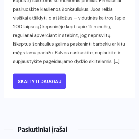
Kopūstų salotoms su morkomis prireiks: Pirmiausiai
pasiruoškite kiaulienos šonkauliukus. Juos reikia
visiškai atšildyti, o atšildžius – vidutinės kaitros (apie
200 laipsnių) kepsninėje kepti apie 15 minučių,
reguliariai apverčiant ir stebint, jog neprisviltų.
Iškeptus šonkaulius galima paskaninti barbekiu ar kitu
mėgstamu padažu. Bulves nuskuskite, nuplaukite ir
supjaustykite pageidaujamo dydžio skiltelėmis. […]
SKAITYTI DAUGIAU
Paskutiniai įrašai