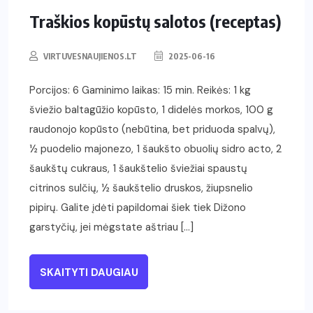
Traškios kopūstų salotos (receptas)
VIRTUVESNAUJIENOS.LT
2025-06-16
Porcijos: 6 Gaminimo laikas: 15 min. Reikės: 1 kg
šviežio baltagūžio kopūsto, 1 didelės morkos, 100 g
raudonojo kopūsto (nebūtina, bet priduoda spalvų),
½ puodelio majonezo, 1 šaukšto obuolių sidro acto, 2
šaukštų cukraus, 1 šaukštelio šviežiai spaustų
citrinos sulčių, ½ šaukštelio druskos, žiupsnelio
pipirų. Galite įdėti papildomai šiek tiek Dižono
garstyčių, jei mėgstate aštriau […]
SKAITYTI DAUGIAU