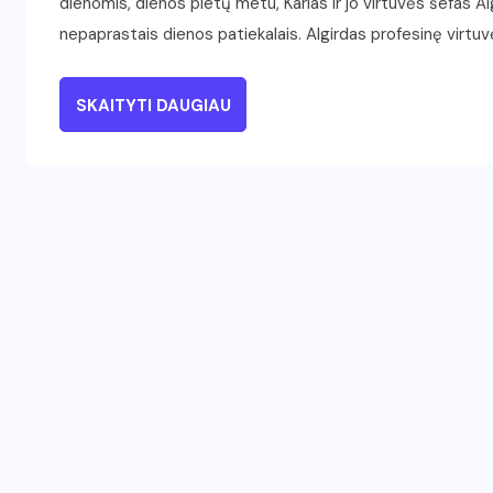
dienomis, dienos pietų metu, Karlas ir jo virtuvės šefas Alg
nepaprastais dienos patiekalais. Algirdas profesinę virtuv
SKAITYTI DAUGIAU