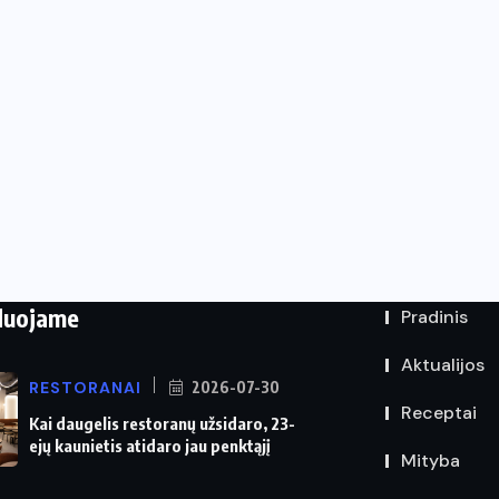
duojame
Pradinis
Aktualijos
RESTORANAI
2026-07-30
Receptai
Kai daugelis restoranų užsidaro, 23-
ejų kaunietis atidaro jau penktąjį
Mityba