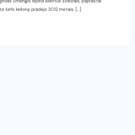
irdas Smilingis lepina klientus šviežiais, paprastai
ės šefo kelionę pradėjo 2012 metais. […]