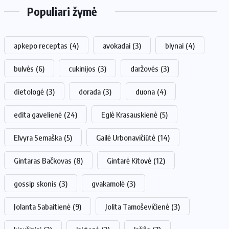
Populiari žymė
apkepo receptas
(4)
avokadai
(3)
blynai
(4)
bulvės
(6)
cukinijos
(3)
daržovės
(3)
dietologė
(3)
dorada
(3)
duona
(4)
edita gavelienė
(24)
Eglė Krasauskienė
(5)
Elvyra Semaška
(5)
Gailė Urbonavičiūtė
(14)
Gintaras Bačkovas
(8)
Gintarė Kitovė
(12)
gossip skonis
(3)
gvakamolė
(3)
Jolanta Sabaitienė
(9)
Jolita Tamoševičienė
(3)