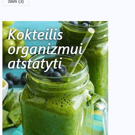
žuvis
(3)