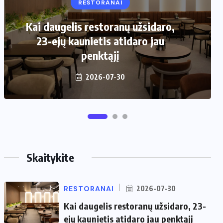
RESTORANAI
VIRTUVĖ
Kai daugelis restoranų užsidaro,
Kaip pasirinkti šiukšliadėžę mažai
23-ejų kaunietis atidaro jau
virtuvei?
penktąjį
2026-06-25
2026-07-30
Skaitykite
RESTORANAI
2026-07-30
Kai daugelis restoranų užsidaro, 23-
ejų kaunietis atidaro jau penktąjį