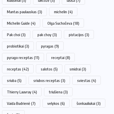
kiaušiniai
(3)
laktozė
(3)
lašiša
(7)
Mantas paulauskas
(3)
michelin
(4)
Michelin Guide
(4)
Olga Suchočeva
(18)
Pak choi
(3)
pak choy
(3)
pistacijos
(3)
probiotikai
(3)
pyragas
(9)
pyrago receptas
(11)
receptai
(8)
receptas
(42)
salotos
(5)
smidrai
(3)
sriuba
(5)
sriubos receptas
(3)
sviestas
(4)
Thierry Lauvray
(4)
triušiena
(3)
Vaida Budrienė
(7)
velykos
(6)
šonkauliukai
(3)