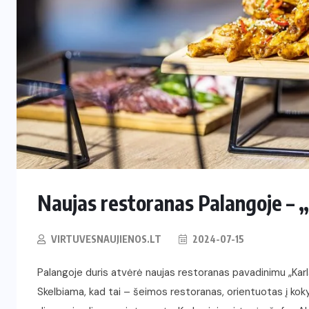
RESTORANAI
Iš Australijos sugrįžusi Ema
i
Palangoje tieks pirmą tokią
Lietuvoje kavą ir arbatą
2026-06-08
Naujas restoranas Palangoje – „
VIRTUVESNAUJIENOS.LT
2024-07-15
Palangoje duris atvėrė naujas restoranas pavadinimu „Karla
Skelbiama, kad tai – šeimos restoranas, orientuotas į kokyb