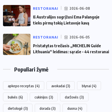
RESTORANAI
2026-06-08
Iš Australijos sugrįžusi Ema Palangoje
tieks pirmą tokią Lietuvoje kavą
RESTORANAI
2026-06-05
Pristatytas trečiasis „MICHELIN Guide
Lithuania“ leidimas: sąraše – 44 restoranai
Populiari žymė
apkepo receptas
(4)
avokadai
(3)
blynai
(4)
bulvės
(6)
cukinijos
(3)
daržovės
(3)
dietologė
(3)
dorada
(3)
duona
(4)