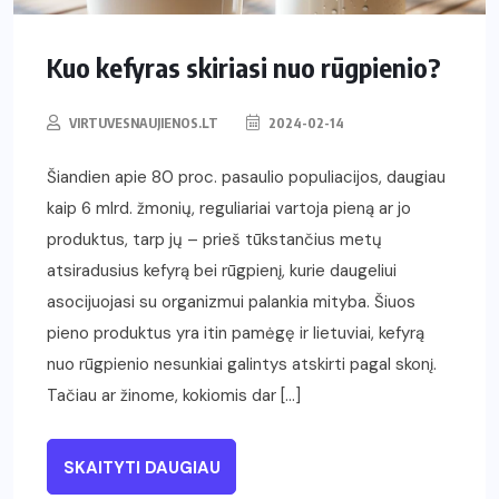
Kuo kefyras skiriasi nuo rūgpienio?
VIRTUVESNAUJIENOS.LT
2024-02-14
Šiandien apie 80 proc. pasaulio populiacijos, daugiau
kaip 6 mlrd. žmonių, reguliariai vartoja pieną ar jo
produktus, tarp jų – prieš tūkstančius metų
atsiradusius kefyrą bei rūgpienį, kurie daugeliui
asocijuojasi su organizmui palankia mityba. Šiuos
pieno produktus yra itin pamėgę ir lietuviai, kefyrą
nuo rūgpienio nesunkiai galintys atskirti pagal skonį.
Tačiau ar žinome, kokiomis dar […]
SKAITYTI DAUGIAU