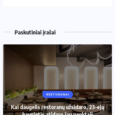
Paskutiniai įrašai
RESTORANAI
VIRTUVĖ
Kai daugelis restoranų užsidaro, 23-ejų
Kaip pasirinkti šiukšliadėžę mažai
kaunietis atidaro jau penktąjį
virtuvei?