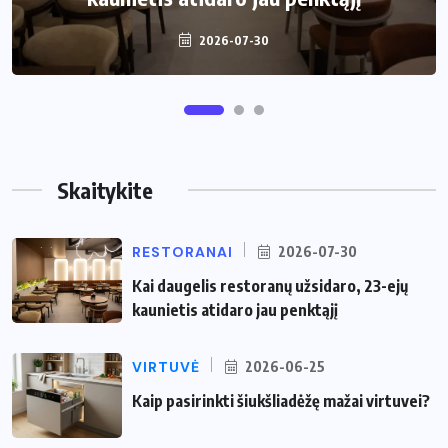
2026-07-30
2026-06-25
Skaitykite
RESTORANAI
2026-07-30
Kai daugelis restoranų užsidaro, 23-ejų
kaunietis atidaro jau penktąjį
VIRTUVĖ
2026-06-25
Kaip pasirinkti šiukšliadėžę mažai virtuvei?