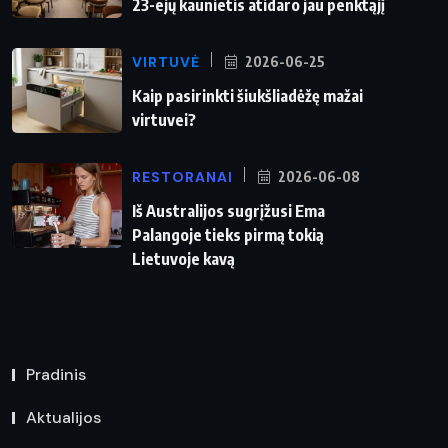
23-ejų kaunietis atidaro jau penktąjį
VIRTUVĖ
2026-06-25
Kaip pasirinkti šiukšliadėžę mažai
virtuvei?
RESTORANAI
2026-06-08
Iš Australijos sugrįžusi Ema
Palangoje tieks pirmą tokią
Lietuvoje kavą
Pradinis
Aktualijos