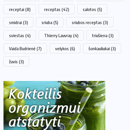
receptai
(8)
receptas
(42)
salotos
(5)
smidrai
(3)
sriuba
(5)
sriubos receptas
(3)
sviestas
(4)
Thierry Lauvray
(4)
triušiena
(3)
Vaida Budrienė
(7)
velykos
(6)
šonkauliukai
(3)
žuvis
(3)