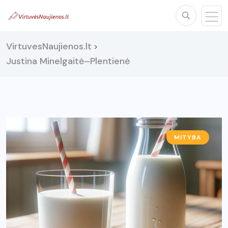
VirtuvesNaujienos.lt
>
Justina Minelgaitė–Plentienė
MITYBA