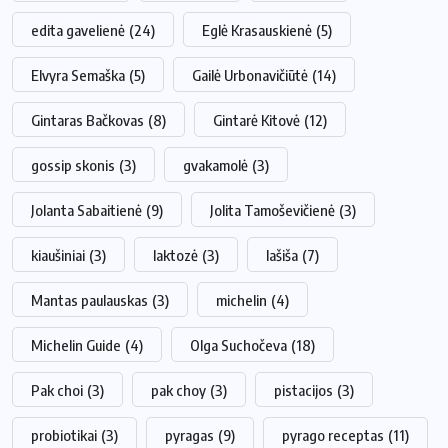
edita gavelienė
(24)
Eglė Krasauskienė
(5)
Elvyra Semaška
(5)
Gailė Urbonavičiūtė
(14)
Gintaras Bačkovas
(8)
Gintarė Kitovė
(12)
gossip skonis
(3)
gvakamolė
(3)
Jolanta Sabaitienė
(9)
Jolita Tamoševičienė
(3)
kiaušiniai
(3)
laktozė
(3)
lašiša
(7)
Mantas paulauskas
(3)
michelin
(4)
Michelin Guide
(4)
Olga Suchočeva
(18)
Pak choi
(3)
pak choy
(3)
pistacijos
(3)
probiotikai
(3)
pyragas
(9)
pyrago receptas
(11)