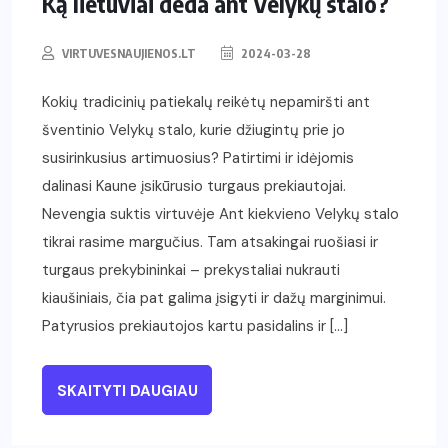
Ką lietuviai deda ant Velykų stalo?
VIRTUVESNAUJIENOS.LT
2024-03-28
Kokių tradicinių patiekalų reikėtų nepamiršti ant
šventinio Velykų stalo, kurie džiugintų prie jo
susirinkusius artimuosius? Patirtimi ir idėjomis
dalinasi Kaune įsikūrusio turgaus prekiautojai.
Nevengia suktis virtuvėje Ant kiekvieno Velykų stalo
tikrai rasime margučius. Tam atsakingai ruošiasi ir
turgaus prekybininkai – prekystaliai nukrauti
kiaušiniais, čia pat galima įsigyti ir dažų marginimui.
Patyrusios prekiautojos kartu pasidalins ir […]
SKAITYTI DAUGIAU