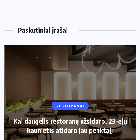
Paskutiniai įrašai
RESTORANAI
VIRTUVĖ
Kai daugelis restoranų užsidaro, 23-ejų
Kaip pasirinkti šiukšliadėžę mažai
kaunietis atidaro jau penktąjį
virtuvei?