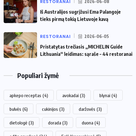
RESTORANAI
2026-06-08
Iš Australijos sugrįžusi Ema Palangoje
tieks pirmą tokią Lietuvoje kavą
RESTORANAI
2026-06-05
Pristatytas trečiasis „MICHELIN Guide
Lithuania“ leidimas: sąraše – 44 restoranai
Populiari žymė
apkepo receptas
(4)
avokadai
(3)
blynai
(4)
bulvės
(6)
cukinijos
(3)
daržovės
(3)
dietologė
(3)
dorada
(3)
duona
(4)