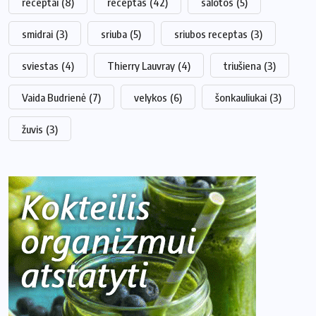
receptai
(8)
receptas
(42)
salotos
(5)
smidrai
(3)
sriuba
(5)
sriubos receptas
(3)
sviestas
(4)
Thierry Lauvray
(4)
triušiena
(3)
Vaida Budrienė
(7)
velykos
(6)
šonkauliukai
(3)
žuvis
(3)