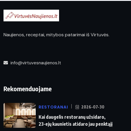
Naujienos, receptai, mitybos patarimai iš Virtuvės.
info@virtuvesnaujienos.lt
Rekomenduojame
RESTORANAI
2026-07-30
Kai daugelis restoranų užsidaro,
23-ejų kaunietis atidaro jau penktąjį