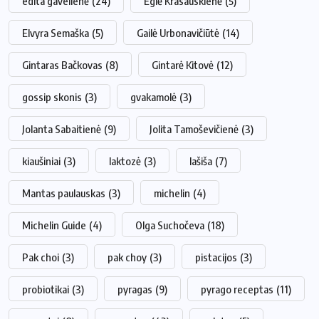
edita gavelienė
(24)
Eglė Krasauskienė
(5)
Elvyra Semaška
(5)
Gailė Urbonavičiūtė
(14)
Gintaras Bačkovas
(8)
Gintarė Kitovė
(12)
gossip skonis
(3)
gvakamolė
(3)
Jolanta Sabaitienė
(9)
Jolita Tamoševičienė
(3)
kiaušiniai
(3)
laktozė
(3)
lašiša
(7)
Mantas paulauskas
(3)
michelin
(4)
Michelin Guide
(4)
Olga Suchočeva
(18)
Pak choi
(3)
pak choy
(3)
pistacijos
(3)
probiotikai
(3)
pyragas
(9)
pyrago receptas
(11)