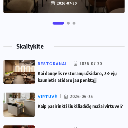
2026-07-30
2026-06-25
Skaitykite
RESTORANAI
2026-07-30
Kai daugelis restoranų užsidaro, 23-ejų
kaunietis atidaro jau penktąjį
VIRTUVĖ
2026-06-25
Kaip pasirinkti šiukšliadėžę mažai virtuvei?