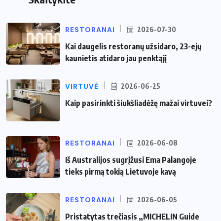
RESTORANAI
2026-07-30
Kai daugelis restoranų užsidaro, 23-ejų
kaunietis atidaro jau penktąjį
VIRTUVĖ
2026-06-25
Kaip pasirinkti šiukšliadėžę mažai virtuvei?
RESTORANAI
2026-06-08
Iš Australijos sugrįžusi Ema Palangoje
tieks pirmą tokią Lietuvoje kavą
RESTORANAI
2026-06-05
Pristatytas trečiasis „MICHELIN Guide