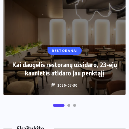
RESTORANAI
VIRTUVĖ
Kai daugelis restoranų užsidaro, 23-ejų
Kaip pasirinkti šiukšliadėžę mažai
kaunietis atidaro jau penktąjį
virtuvei?
2026-07-30
2026-06-25
Skaitykite