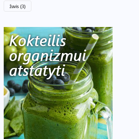
žuvis
(3)