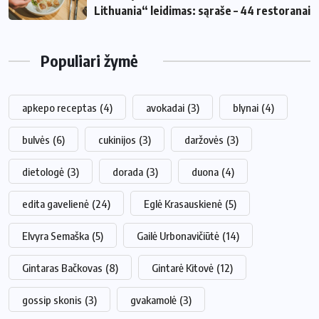
Lithuania“ leidimas: sąraše – 44 restoranai
Populiari žymė
apkepo receptas
(4)
avokadai
(3)
blynai
(4)
bulvės
(6)
cukinijos
(3)
daržovės
(3)
dietologė
(3)
dorada
(3)
duona
(4)
edita gavelienė
(24)
Eglė Krasauskienė
(5)
Elvyra Semaška
(5)
Gailė Urbonavičiūtė
(14)
Gintaras Bačkovas
(8)
Gintarė Kitovė
(12)
gossip skonis
(3)
gvakamolė
(3)