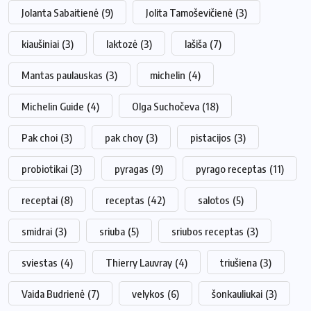
Jolanta Sabaitienė
(9)
Jolita Tamoševičienė
(3)
kiaušiniai
(3)
laktozė
(3)
lašiša
(7)
Mantas paulauskas
(3)
michelin
(4)
Michelin Guide
(4)
Olga Suchočeva
(18)
Pak choi
(3)
pak choy
(3)
pistacijos
(3)
probiotikai
(3)
pyragas
(9)
pyrago receptas
(11)
receptai
(8)
receptas
(42)
salotos
(5)
smidrai
(3)
sriuba
(5)
sriubos receptas
(3)
sviestas
(4)
Thierry Lauvray
(4)
triušiena
(3)
Vaida Budrienė
(7)
velykos
(6)
šonkauliukai
(3)