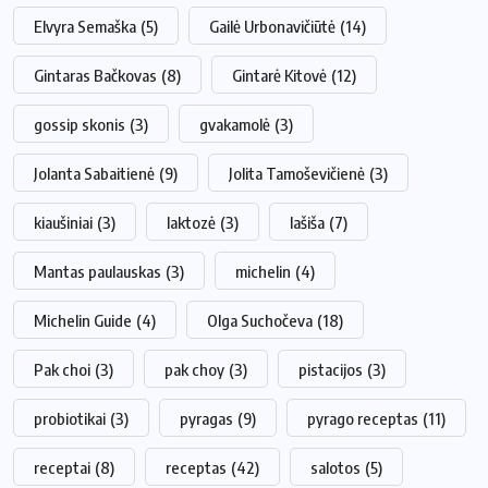
Elvyra Semaška
(5)
Gailė Urbonavičiūtė
(14)
Gintaras Bačkovas
(8)
Gintarė Kitovė
(12)
gossip skonis
(3)
gvakamolė
(3)
Jolanta Sabaitienė
(9)
Jolita Tamoševičienė
(3)
kiaušiniai
(3)
laktozė
(3)
lašiša
(7)
Mantas paulauskas
(3)
michelin
(4)
Michelin Guide
(4)
Olga Suchočeva
(18)
Pak choi
(3)
pak choy
(3)
pistacijos
(3)
probiotikai
(3)
pyragas
(9)
pyrago receptas
(11)
receptai
(8)
receptas
(42)
salotos
(5)