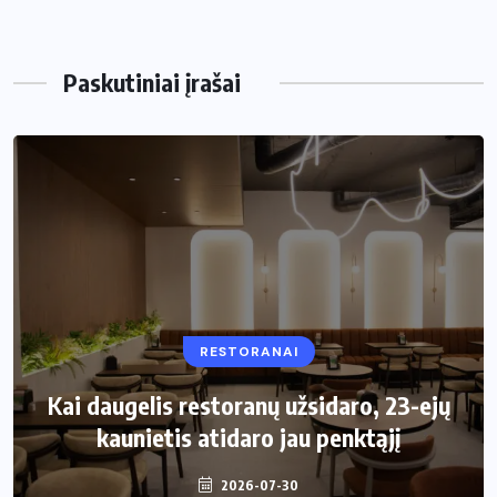
Paskutiniai įrašai
RESTORANAI
VIRTUVĖ
Kai daugelis restoranų užsidaro, 23-ejų
Kaip pasirinkti šiukšliadėžę mažai
kaunietis atidaro jau penktąjį
virtuvei?
2026-07-30
2026-06-25