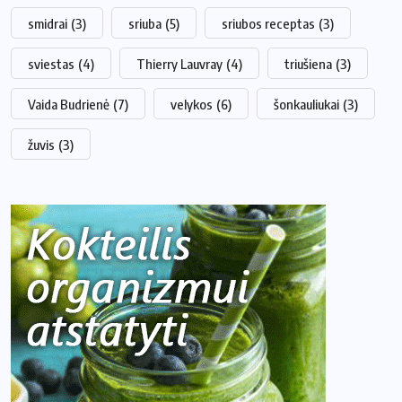
smidrai
(3)
sriuba
(5)
sriubos receptas
(3)
sviestas
(4)
Thierry Lauvray
(4)
triušiena
(3)
Vaida Budrienė
(7)
velykos
(6)
šonkauliukai
(3)
žuvis
(3)