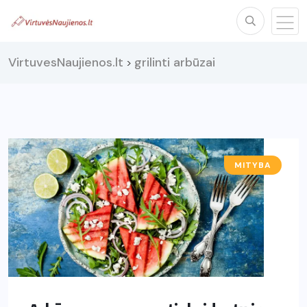
VirtuvesNaujienos.lt
grilinti arbūzai
>
MITYBA