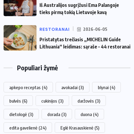
Iš Australijos sugrįžusi Ema Palangoje
tieks pirmą tokią Lietuvoje kavą
RESTORANAI
2026-06-05
Pristatytas trečiasis „MICHELIN Guide
Lithuania“ leidimas: sąraše – 44 restoranai
Populiari žymė
apkepo receptas
(4)
avokadai
(3)
blynai
(4)
bulvės
(6)
cukinijos
(3)
daržovės
(3)
dietologė
(3)
dorada
(3)
duona
(4)
edita gavelienė
(24)
Eglė Krasauskienė
(5)