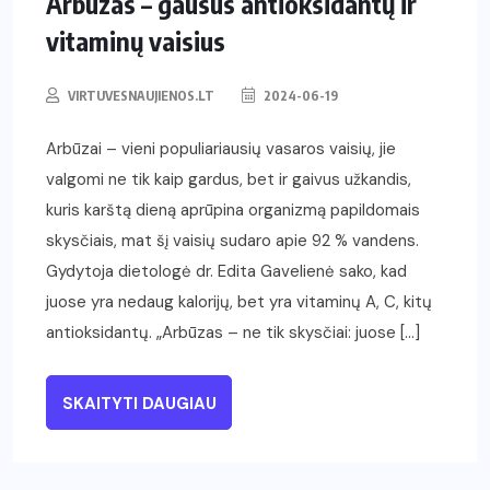
Arbūzas – gausus antioksidantų ir
vitaminų vaisius
VIRTUVESNAUJIENOS.LT
2024-06-19
Arbūzai – vieni populiariausių vasaros vaisių, jie
valgomi ne tik kaip gardus, bet ir gaivus užkandis,
kuris karštą dieną aprūpina organizmą papildomais
skysčiais, mat šį vaisių sudaro apie 92 % vandens.
Gydytoja dietologė dr. Edita Gavelienė sako, kad
juose yra nedaug kalorijų, bet yra vitaminų A, C, kitų
antioksidantų. „Arbūzas – ne tik skysčiai: juose […]
SKAITYTI DAUGIAU