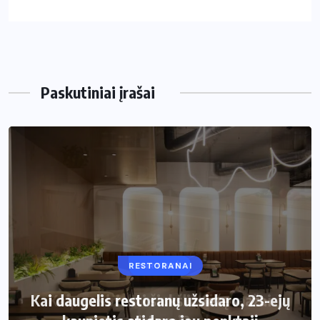
Paskutiniai įrašai
RESTORANAI
VIRTUVĖ
Kai daugelis restoranų užsidaro, 23-ejų
Kaip pasirinkti šiukšliadėžę mažai