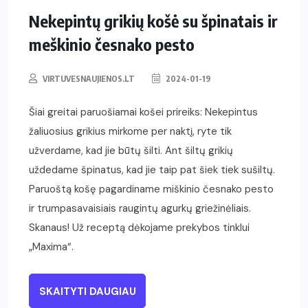
Nekepintų grikių košė su špinatais ir
meškinio česnako pesto
VIRTUVESNAUJIENOS.LT
2024-01-19
Šiai greitai paruošiamai košei prireiks: Nekepintus
žaliuosius grikius mirkome per naktį, ryte tik
užverdame, kad jie būtų šilti. Ant šiltų grikių
uždedame špinatus, kad jie taip pat šiek tiek sušiltų.
Paruoštą košę pagardiname miškinio česnako pesto
ir trumpasavaisiais raugintų agurkų griežinėliais.
Skanaus! Už receptą dėkojame prekybos tinklui
„Maxima“.
SKAITYTI DAUGIAU