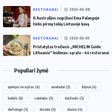
RESTORANAI
2026-06-08
Iš Australijos sugrįžusi Ema Palangoje
tieks pirmą tokią Lietuvoje kavą
RESTORANAI
2026-06-05
Pristatytas trečiasis „MICHELIN Guide
Lithuania“ leidimas: sąraše – 44 restoranai
Populiari žymė
apkepo receptas
(4)
avokadai
(3)
blynai
(4)
bulvės
(6)
cukinijos
(3)
daržovės
(3)
dietologė
(3)
dorada
(3)
duona
(4)