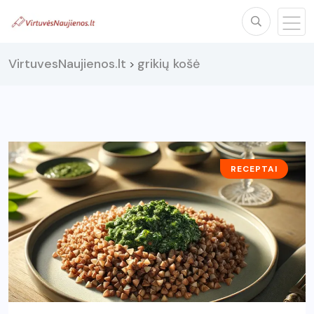
VirtuvesNaujienos.lt
grikių košė
>
RECEPTAI