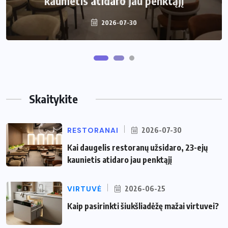
kaunietis atidaro jau penktąjį
virtuvei?
2026-07-30
2026-06-25
Skaitykite
RESTORANAI
2026-07-30
Kai daugelis restoranų užsidaro, 23-ejų
kaunietis atidaro jau penktąjį
VIRTUVĖ
2026-06-25
Kaip pasirinkti šiukšliadėžę mažai virtuvei?