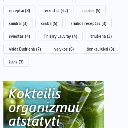
receptai
(8)
receptas
(42)
salotos
(5)
smidrai
(3)
sriuba
(5)
sriubos receptas
(3)
sviestas
(4)
Thierry Lauvray
(4)
triušiena
(3)
Vaida Budrienė
(7)
velykos
(6)
šonkauliukai
(3)
žuvis
(3)