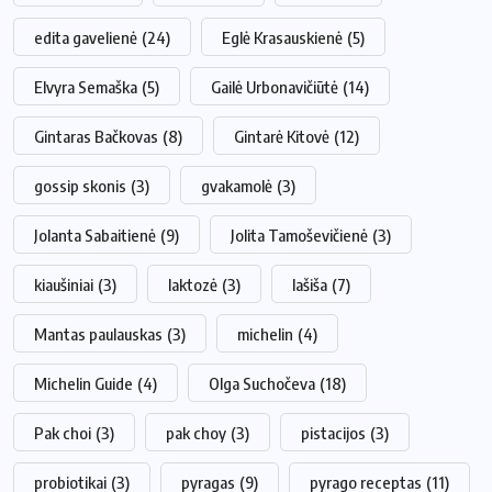
edita gavelienė
(24)
Eglė Krasauskienė
(5)
Elvyra Semaška
(5)
Gailė Urbonavičiūtė
(14)
Gintaras Bačkovas
(8)
Gintarė Kitovė
(12)
gossip skonis
(3)
gvakamolė
(3)
Jolanta Sabaitienė
(9)
Jolita Tamoševičienė
(3)
kiaušiniai
(3)
laktozė
(3)
lašiša
(7)
Mantas paulauskas
(3)
michelin
(4)
Michelin Guide
(4)
Olga Suchočeva
(18)
Pak choi
(3)
pak choy
(3)
pistacijos
(3)
probiotikai
(3)
pyragas
(9)
pyrago receptas
(11)