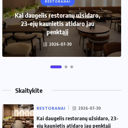
RESTORANAI
VIRTUVĖ
Kai daugelis restoranų užsidaro,
Kaip pasirinkti šiukšliadėžę mažai
23-ejų kaunietis atidaro jau
virtuvei?
penktąjį
2026-06-25
2026-07-30
Skaitykite
RESTORANAI
2026-07-30
Kai daugelis restoranų užsidaro, 23-
ejų kaunietis atidaro jau penktąjį