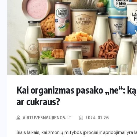
RESTORANAI
Iš Australijos sugrįžusi Ema
i
Palangoje tieks pirmą tokią
Lietuvoje kavą ir arbatą
2026-06-08
Kai organizmas pasako „ne“: ką v
ar cukraus?
VIRTUVESNAUJIENOS.LT
2024-01-26
Šiais laikais, kai žmonių mitybos įpročiai ir apribojimai yra