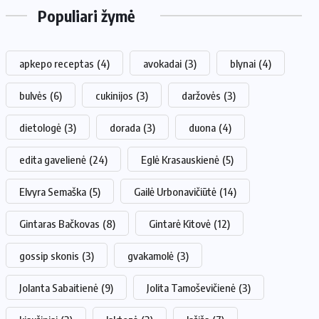
Populiari žymė
apkepo receptas
(4)
avokadai
(3)
blynai
(4)
bulvės
(6)
cukinijos
(3)
daržovės
(3)
dietologė
(3)
dorada
(3)
duona
(4)
edita gavelienė
(24)
Eglė Krasauskienė
(5)
Elvyra Semaška
(5)
Gailė Urbonavičiūtė
(14)
Gintaras Bačkovas
(8)
Gintarė Kitovė
(12)
gossip skonis
(3)
gvakamolė
(3)
Jolanta Sabaitienė
(9)
Jolita Tamoševičienė
(3)