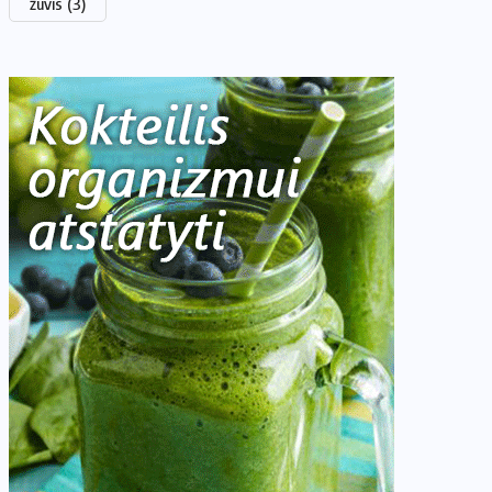
žuvis
(3)