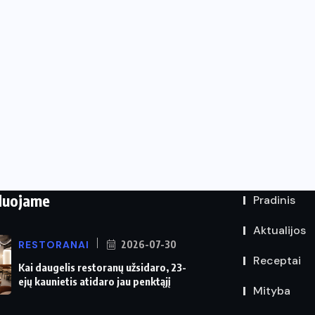
duojame
Pradinis
Aktualijos
RESTORANAI
2026-07-30
Receptai
Kai daugelis restoranų užsidaro, 23-
ejų kaunietis atidaro jau penktąjį
Mityba