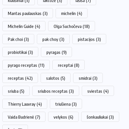
kiaušiniai
(3)
laktozė
(3)
lašiša
(7)
Mantas paulauskas
(3)
michelin
(4)
Michelin Guide
(4)
Olga Suchočeva
(18)
Pak choi
(3)
pak choy
(3)
pistacijos
(3)
probiotikai
(3)
pyragas
(9)
pyrago receptas
(11)
receptai
(8)
receptas
(42)
salotos
(5)
smidrai
(3)
sriuba
(5)
sriubos receptas
(3)
sviestas
(4)
Thierry Lauvray
(4)
triušiena
(3)
Vaida Budrienė
(7)
velykos
(6)
šonkauliukai
(3)