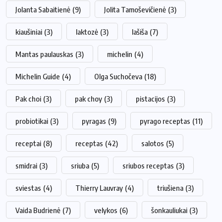
Jolanta Sabaitienė
(9)
Jolita Tamoševičienė
(3)
kiaušiniai
(3)
laktozė
(3)
lašiša
(7)
Mantas paulauskas
(3)
michelin
(4)
Michelin Guide
(4)
Olga Suchočeva
(18)
Pak choi
(3)
pak choy
(3)
pistacijos
(3)
probiotikai
(3)
pyragas
(9)
pyrago receptas
(11)
receptai
(8)
receptas
(42)
salotos
(5)
smidrai
(3)
sriuba
(5)
sriubos receptas
(3)
sviestas
(4)
Thierry Lauvray
(4)
triušiena
(3)
Vaida Budrienė
(7)
velykos
(6)
šonkauliukai
(3)