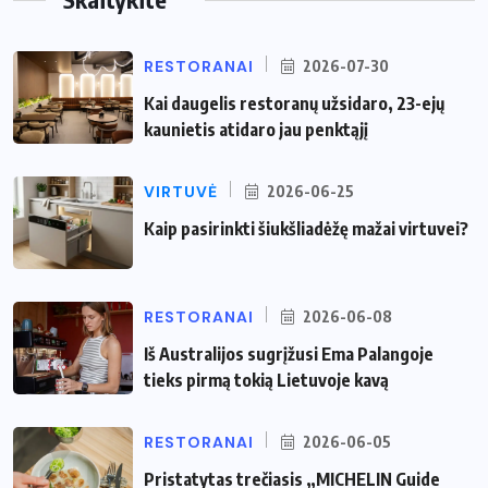
RESTORANAI
2026-07-30
Kai daugelis restoranų užsidaro, 23-ejų
kaunietis atidaro jau penktąjį
VIRTUVĖ
2026-06-25
Kaip pasirinkti šiukšliadėžę mažai virtuvei?
RESTORANAI
2026-06-08
Iš Australijos sugrįžusi Ema Palangoje
tieks pirmą tokią Lietuvoje kavą
RESTORANAI
2026-06-05
Pristatytas trečiasis „MICHELIN Guide