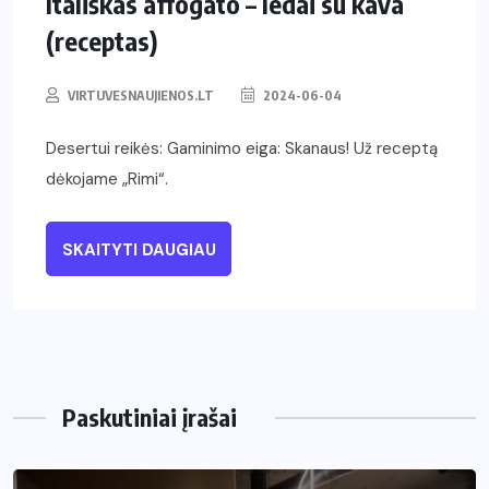
Itališkas affogato – ledai su kava
(receptas)
VIRTUVESNAUJIENOS.LT
2024-06-04
Desertui reikės: Gaminimo eiga: Skanaus! Už receptą
dėkojame „Rimi“.
SKAITYTI DAUGIAU
Paskutiniai įrašai