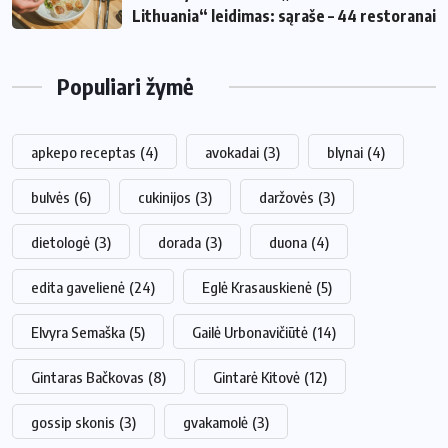
Lithuania“ leidimas: sąraše – 44 restoranai
Populiari žymė
apkepo receptas
(4)
avokadai
(3)
blynai
(4)
bulvės
(6)
cukinijos
(3)
daržovės
(3)
dietologė
(3)
dorada
(3)
duona
(4)
edita gavelienė
(24)
Eglė Krasauskienė
(5)
Elvyra Semaška
(5)
Gailė Urbonavičiūtė
(14)
Gintaras Bačkovas
(8)
Gintarė Kitovė
(12)
gossip skonis
(3)
gvakamolė
(3)