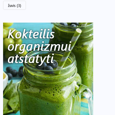
žuvis
(3)