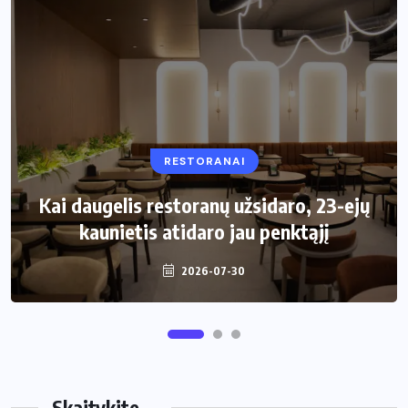
RESTORANAI
VIRTUVĖ
Kai daugelis restoranų užsidaro, 23-ejų
Kaip pasirinkti šiukšliadėžę mažai
kaunietis atidaro jau penktąjį
virtuvei?
2026-07-30
2026-06-25
Skaitykite