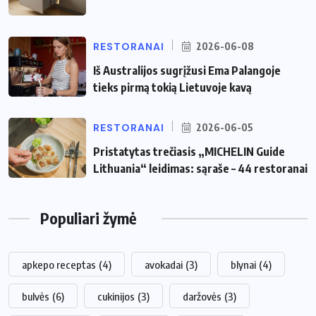
RESTORANAI
2026-06-08
Iš Australijos sugrįžusi Ema Palangoje
tieks pirmą tokią Lietuvoje kavą
RESTORANAI
2026-06-05
Pristatytas trečiasis „MICHELIN Guide
Lithuania“ leidimas: sąraše – 44 restoranai
Populiari žymė
apkepo receptas
(4)
avokadai
(3)
blynai
(4)
bulvės
(6)
cukinijos
(3)
daržovės
(3)