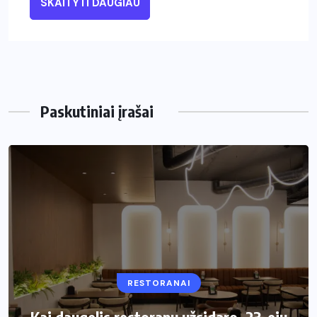
SKAITYTI DAUGIAU
Paskutiniai įrašai
RESTORANAI
VIRTUVĖ