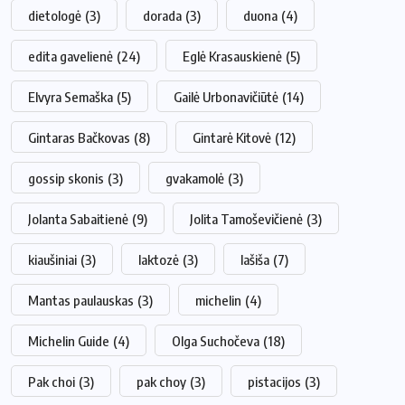
dietologė
(3)
dorada
(3)
duona
(4)
edita gavelienė
(24)
Eglė Krasauskienė
(5)
Elvyra Semaška
(5)
Gailė Urbonavičiūtė
(14)
Gintaras Bačkovas
(8)
Gintarė Kitovė
(12)
gossip skonis
(3)
gvakamolė
(3)
Jolanta Sabaitienė
(9)
Jolita Tamoševičienė
(3)
kiaušiniai
(3)
laktozė
(3)
lašiša
(7)
Mantas paulauskas
(3)
michelin
(4)
Michelin Guide
(4)
Olga Suchočeva
(18)
Pak choi
(3)
pak choy
(3)
pistacijos
(3)