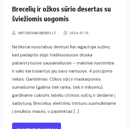
Brecelių ir ožkos sūrio desertas su
šviežiomis uogomis
VIRTUVESNAUJIENOS.LT
2024-07-15
Netikėtai nuostabus derinys! Kai ragautojai sužino,
kad paslaptis slypi traškiuosiuose druska
pabarstytuose sausainėliuose – maloniai nustemba
ir sako kartosiantys jau savo namuose. 4 porcijoms
reikės: Gaminimas: Ožkos sūrį ir maskarponės
sumaišome (galima tiek ranka, tiek ir mikseriu),
gardiname cukrumi, lašeliu citrinos sulčių ir dedame į
šaldytuvą. Brecelius elektriniu trintuvu susmulkiname
į smulkios masės, o pasirinktas […]