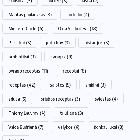
kiaušiniai
(3)
laktozė
(3)
lašiša
(7)
Mantas paulauskas
(3)
michelin
(4)
Michelin Guide
(4)
Olga Suchočeva
(18)
Pak choi
(3)
pak choy
(3)
pistacijos
(3)
probiotikai
(3)
pyragas
(9)
pyrago receptas
(11)
receptai
(8)
receptas
(42)
salotos
(5)
smidrai
(3)
sriuba
(5)
sriubos receptas
(3)
sviestas
(4)
Thierry Lauvray
(4)
triušiena
(3)
Vaida Budrienė
(7)
velykos
(6)
šonkauliukai
(3)