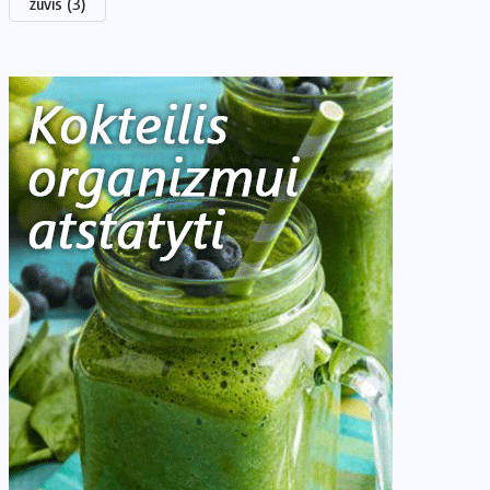
žuvis
(3)