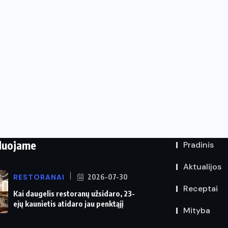
duojame
Pradinis
Aktualijos
RESTORANAI
2026-07-30
Receptai
Kai daugelis restoranų užsidaro, 23-
ejų kaunietis atidaro jau penktąjį
Mityba