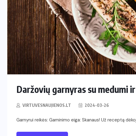
RESTORANAI
Iš Australijos sugrįžusi Ema
i
Palangoje tieks pirmą tokią
Lietuvoje kavą ir arbatą
2026-06-08
Daržovių garnyras su medumi ir
VIRTUVESNAUJIENOS.LT
2024-03-26
Garnyrui reikės: Gaminimo eiga: Skanaus! Už receptą dėko