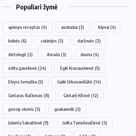
Populiari žymė
apkepo receptas
(4)
avokadai
(3)
blynai
(4)
bulvės
(6)
cukinijos
(3)
daržovės
(3)
dietologė
(3)
dorada
(3)
duona
(4)
edita gavelienė
(24)
Eglė Krasauskienė
(5)
Elvyra Semaška
(5)
Gailė Urbonavičiūtė
(14)
Gintaras Bačkovas
(8)
Gintarė Kitovė
(12)
gossip skonis
(3)
gvakamolė
(3)
Jolanta Sabaitienė
(9)
Jolita Tamoševičienė
(3)