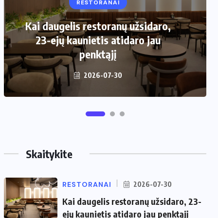
RESTORANAI
VIRTUVĖ
Kai daugelis restoranų užsidaro,
Kaip pasirinkti šiukšliadėžę mažai
23-ejų kaunietis atidaro jau
virtuvei?
penktąjį
2026-06-25
2026-07-30
Skaitykite
RESTORANAI
2026-07-30
Kai daugelis restoranų užsidaro, 23-
ejų kaunietis atidaro jau penktąjį