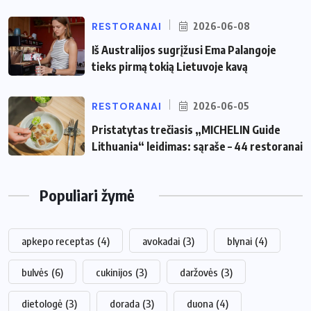
RESTORANAI
2026-06-08
Iš Australijos sugrįžusi Ema Palangoje
tieks pirmą tokią Lietuvoje kavą
RESTORANAI
2026-06-05
Pristatytas trečiasis „MICHELIN Guide
Lithuania“ leidimas: sąraše – 44 restoranai
Populiari žymė
apkepo receptas
(4)
avokadai
(3)
blynai
(4)
bulvės
(6)
cukinijos
(3)
daržovės
(3)
dietologė
(3)
dorada
(3)
duona
(4)