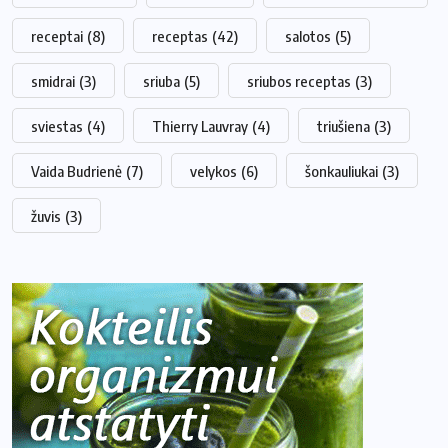
receptai
(8)
receptas
(42)
salotos
(5)
smidrai
(3)
sriuba
(5)
sriubos receptas
(3)
sviestas
(4)
Thierry Lauvray
(4)
triušiena
(3)
Vaida Budrienė
(7)
velykos
(6)
šonkauliukai
(3)
žuvis
(3)