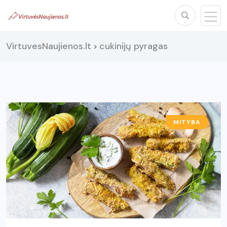
VirtuvesNaujienos.lt
cukinijų pyragas
>
MITYBA