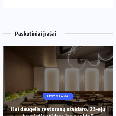
Paskutiniai įrašai
RESTORANAI
VIRTUVĖ
Kai daugelis restoranų užsidaro, 23-ejų
Kaip pasirinkti šiukšliadėžę mažai