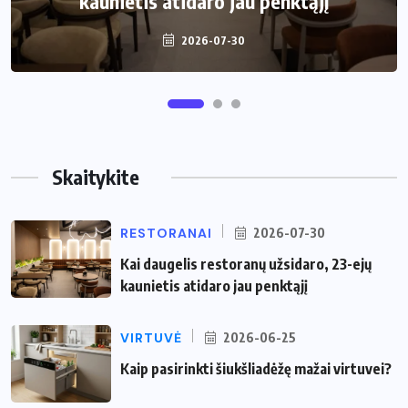
kaunietis atidaro jau penktąjį
virtuvei?
2026-07-30
2026-06-25
Skaitykite
RESTORANAI
2026-07-30
Kai daugelis restoranų užsidaro, 23-ejų
kaunietis atidaro jau penktąjį
VIRTUVĖ
2026-06-25
Kaip pasirinkti šiukšliadėžę mažai virtuvei?