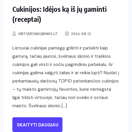
Cukinijos: Idėjos ką iš jų gaminti
(receptai)
VIRTUVESNAUJIENOS.LT
2024-08-12
Lietuviai cukinijas pamėgę grilinti ir patiekti kaip
garnyrą, tačiau jaunos, švelnaus skonio ir traškios
cukinijos gali virsti ir sočiu pagrindiniu patiekalu. Ar
cukinijas galima valgyti žalias ir ar reikia lupti? Nuolat į
perkamiausių daržovių TOP10 patenkančios cukinijos
– tų maisto gamintojų favoritės, kurie nemėgsta
ilgai triūsti virtuvėje, tačiau nori sveiko ir sotaus
maisto. Švelnaus skonio […]
SKAITYTI DAUGIAU