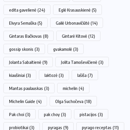
edita gavelienė
(24)
Eglė Krasauskienė
(5)
Elvyra Semaška
(5)
Gailė Urbonavičiūtė
(14)
Gintaras Bačkovas
(8)
Gintarė Kitovė
(12)
gossip skonis
(3)
gvakamolė
(3)
Jolanta Sabaitienė
(9)
Jolita Tamoševičienė
(3)
kiaušiniai
(3)
laktozė
(3)
lašiša
(7)
Mantas paulauskas
(3)
michelin
(4)
Michelin Guide
(4)
Olga Suchočeva
(18)
Pak choi
(3)
pak choy
(3)
pistacijos
(3)
probiotikai
(3)
pyragas
(9)
pyrago receptas
(11)