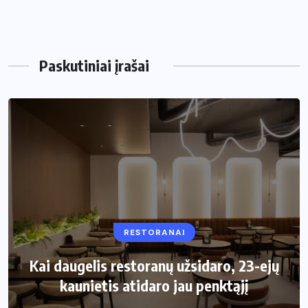
Paskutiniai įrašai
RESTORANAI
VIRTUVĖ
Kai daugelis restoranų užsidaro, 23-ejų
Kaip pasirinkti šiukšliadėžę mažai
kaunietis atidaro jau penktąjį
virtuvei?