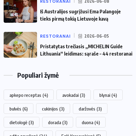
RESTORANAI
2026-06-08
Iš Australijos sugrįžusi Ema Palangoje
tieks pirmą tokią Lietuvoje kavą
RESTORANAI
2026-06-05
Pristatytas trečiasis „MICHELIN Guide
Lithuania“ leidimas: sąraše – 44 restoranai
Populiari žymė
apkepo receptas
(4)
avokadai
(3)
blynai
(4)
bulvės
(6)
cukinijos
(3)
daržovės
(3)
dietologė
(3)
dorada
(3)
duona
(4)