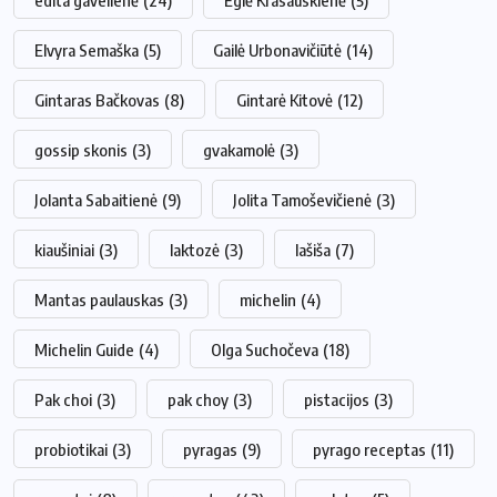
edita gavelienė
(24)
Eglė Krasauskienė
(5)
Elvyra Semaška
(5)
Gailė Urbonavičiūtė
(14)
Gintaras Bačkovas
(8)
Gintarė Kitovė
(12)
gossip skonis
(3)
gvakamolė
(3)
Jolanta Sabaitienė
(9)
Jolita Tamoševičienė
(3)
kiaušiniai
(3)
laktozė
(3)
lašiša
(7)
Mantas paulauskas
(3)
michelin
(4)
Michelin Guide
(4)
Olga Suchočeva
(18)
Pak choi
(3)
pak choy
(3)
pistacijos
(3)
probiotikai
(3)
pyragas
(9)
pyrago receptas
(11)