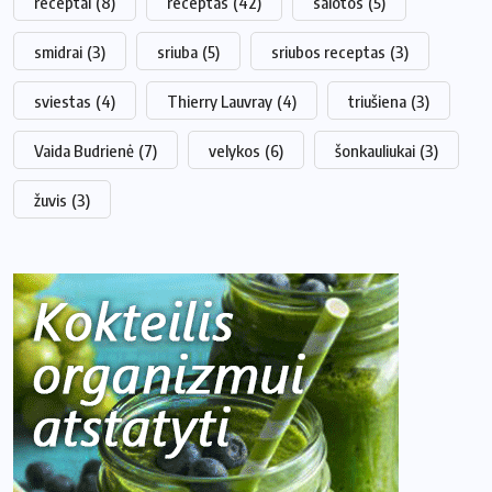
receptai
(8)
receptas
(42)
salotos
(5)
smidrai
(3)
sriuba
(5)
sriubos receptas
(3)
sviestas
(4)
Thierry Lauvray
(4)
triušiena
(3)
Vaida Budrienė
(7)
velykos
(6)
šonkauliukai
(3)
žuvis
(3)