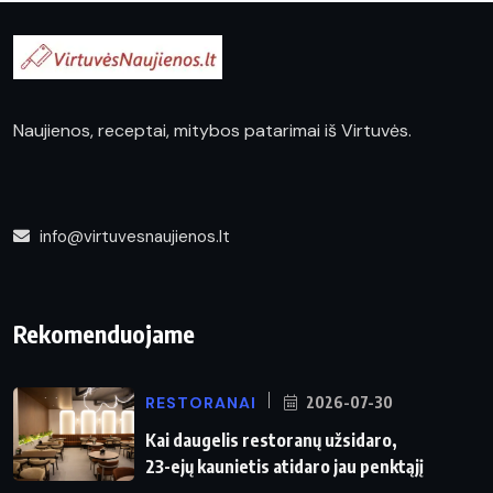
Naujienos, receptai, mitybos patarimai iš Virtuvės.
info@virtuvesnaujienos.lt
Rekomenduojame
RESTORANAI
2026-07-30
Kai daugelis restoranų užsidaro,
23-ejų kaunietis atidaro jau penktąjį