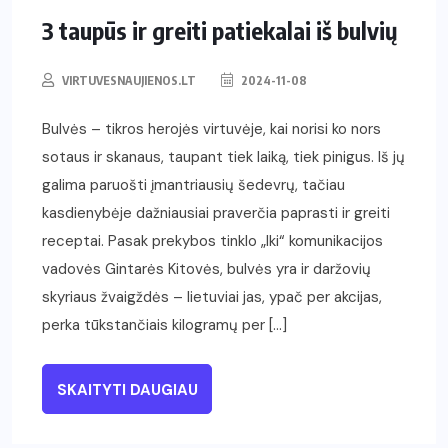
3 taupūs ir greiti patiekalai iš bulvių
VIRTUVESNAUJIENOS.LT
2024-11-08
Bulvės – tikros herojės virtuvėje, kai norisi ko nors
sotaus ir skanaus, taupant tiek laiką, tiek pinigus. Iš jų
galima paruošti įmantriausių šedevrų, tačiau
kasdienybėje dažniausiai praverčia paprasti ir greiti
receptai. Pasak prekybos tinklo „Iki“ komunikacijos
vadovės Gintarės Kitovės, bulvės yra ir daržovių
skyriaus žvaigždės – lietuviai jas, ypač per akcijas,
perka tūkstančiais kilogramų per […]
SKAITYTI DAUGIAU