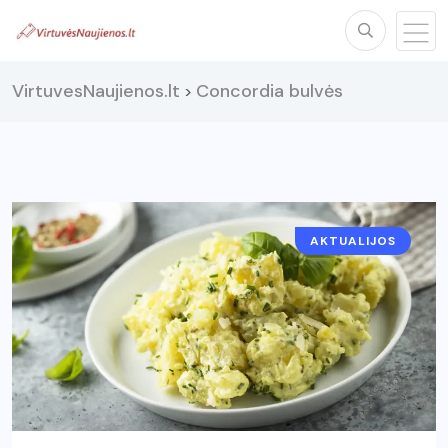
VirtuvesNaujienos.lt
Concordia bulvės
>
AKTUALIJOS