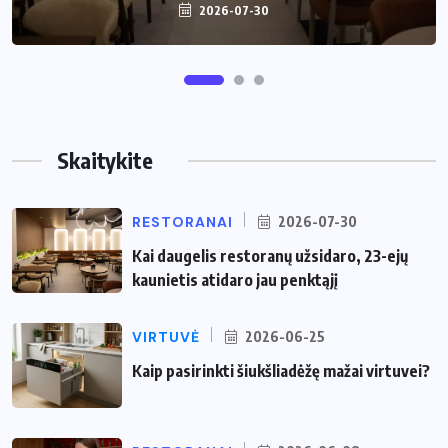
2026-07-30
2026-06-25
Skaitykite
RESTORANAI
2026-07-30
Kai daugelis restoranų užsidaro, 23-ejų
kaunietis atidaro jau penktąjį
VIRTUVĖ
2026-06-25
Kaip pasirinkti šiukšliadėžę mažai virtuvei?