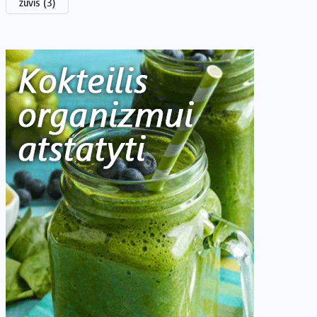
žuvis
(3)