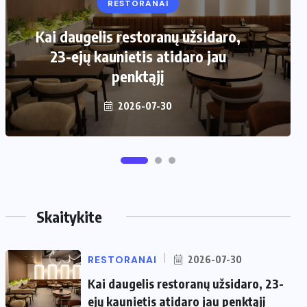
RESTORANAI
VIRTUVĖ
Kai daugelis restoranų užsidaro,
Kaip pasirinkti šiukšliadėžę mažai
23-ejų kaunietis atidaro jau
virtuvei?
penktąjį
2026-06-25
2026-07-30
Skaitykite
RESTORANAI
2026-07-30
Kai daugelis restoranų užsidaro, 23-
ejų kaunietis atidaro jau penktąjį