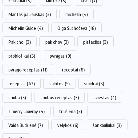
kiaušiniai
(3)
laktozė
(3)
lašiša
(7)
Mantas paulauskas
(3)
michelin
(4)
Michelin Guide
(4)
Olga Suchočeva
(18)
Pak choi
(3)
pak choy
(3)
pistacijos
(3)
probiotikai
(3)
pyragas
(9)
pyrago receptas
(11)
receptai
(8)
receptas
(42)
salotos
(5)
smidrai
(3)
sriuba
(5)
sriubos receptas
(3)
sviestas
(4)
Thierry Lauvray
(4)
triušiena
(3)
Vaida Budrienė
(7)
velykos
(6)
šonkauliukai
(3)