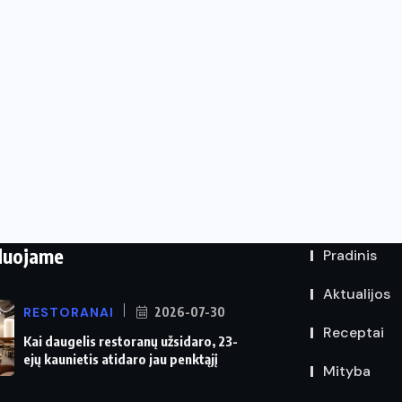
duojame
Pradinis
Aktualijos
RESTORANAI
2026-07-30
Receptai
Kai daugelis restoranų užsidaro, 23-
ejų kaunietis atidaro jau penktąjį
Mityba