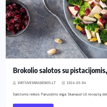
RESTORANAI
Iš Australijos sugrįžusi Ema
i
Palangoje tieks pirmą tokią
Lietuvoje kavą ir arbatą
2026-06-08
Brokolio salotos su pistacijomis
VIRTUVESNAUJIENOS.LT
2024-03-04
Salotoms reikės: Paruošimo eiga: Skanaus! Už receptą dėk