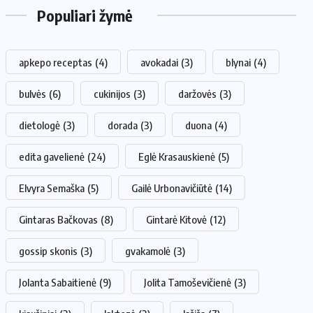
Populiari žymė
apkepo receptas
(4)
avokadai
(3)
blynai
(4)
bulvės
(6)
cukinijos
(3)
daržovės
(3)
dietologė
(3)
dorada
(3)
duona
(4)
edita gavelienė
(24)
Eglė Krasauskienė
(5)
Elvyra Semaška
(5)
Gailė Urbonavičiūtė
(14)
Gintaras Bačkovas
(8)
Gintarė Kitovė
(12)
gossip skonis
(3)
gvakamolė
(3)
Jolanta Sabaitienė
(9)
Jolita Tamoševičienė
(3)