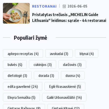
RESTORANAI
2026-06-05
Pristatytas trečiasis „MICHELIN Guide
Lithuania“ leidimas: sąraše – 44 restoranai
Populiari žymė
apkepo receptas
(4)
avokadai
(3)
blynai
(4)
bulvės
(6)
cukinijos
(3)
daržovės
(3)
dietologė
(3)
dorada
(3)
duona
(4)
edita gavelienė
(24)
Eglė Krasauskienė
(5)
Elvyra Semaška
(5)
Gailė Urbonavičiūtė
(14)
Gintaras Bačkovas
(8)
Gintarė Kitovė
(12)