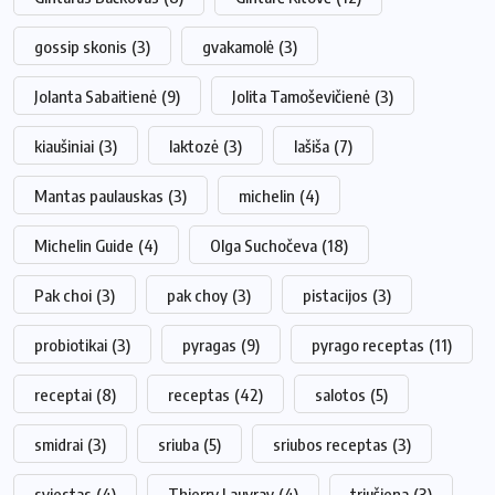
gossip skonis
(3)
gvakamolė
(3)
Jolanta Sabaitienė
(9)
Jolita Tamoševičienė
(3)
kiaušiniai
(3)
laktozė
(3)
lašiša
(7)
Mantas paulauskas
(3)
michelin
(4)
Michelin Guide
(4)
Olga Suchočeva
(18)
Pak choi
(3)
pak choy
(3)
pistacijos
(3)
probiotikai
(3)
pyragas
(9)
pyrago receptas
(11)
receptai
(8)
receptas
(42)
salotos
(5)
smidrai
(3)
sriuba
(5)
sriubos receptas
(3)
sviestas
(4)
Thierry Lauvray
(4)
triušiena
(3)