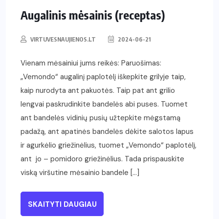
Augalinis mėsainis (receptas)
VIRTUVESNAUJIENOS.LT
2024-06-21
Vienam mėsainiui jums reikės: Paruošimas:
„Vemondo“ augalinį paplotėlį iškepkite grilyje taip,
kaip nurodyta ant pakuotės. Taip pat ant grilio
lengvai paskrudinkite bandelės abi puses. Tuomet
ant bandelės vidinių pusių užtepkite mėgstamą
padažą, ant apatinės bandelės dėkite salotos lapus
ir agurkėlio griežinėlius, tuomet „Vemondo“ paplotėlį,
ant jo – pomidoro griežinėlius. Tada prispauskite
viską viršutine mėsainio bandele […]
SKAITYTI DAUGIAU