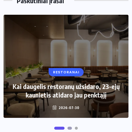
Paskutiniai įrašai
RESTORANAI
VIRTUVĖ
Kai daugelis restoranų užsidaro, 23-ejų
Kaip pasirinkti šiukšliadėžę mažai
kaunietis atidaro jau penktąjį
virtuvei?
2026-07-30
2026-06-25