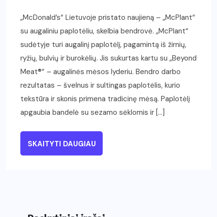
„McDonald’s“ Lietuvoje pristato naujieną – „McPlant“
su augaliniu paplotėliu, skelbia bendrovė. „McPlant“
sudėtyje turi augalinį paplotėlį, pagamintą iš žirnių,
ryžių, bulvių ir burokėlių. Jis sukurtas kartu su „Beyond
Meat®“ – augalinės mėsos lyderiu. Bendro darbo
rezultatas – švelnus ir sultingas paplotėlis, kurio
tekstūra ir skonis primena tradicinę mėsą. Paplotėlį
apgaubia bandelė su sezamo sėklomis ir […]
SKAITYTI DAUGIAU