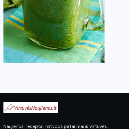
Naujienos, receptai, mitybos patarimai iš Virtuvės.