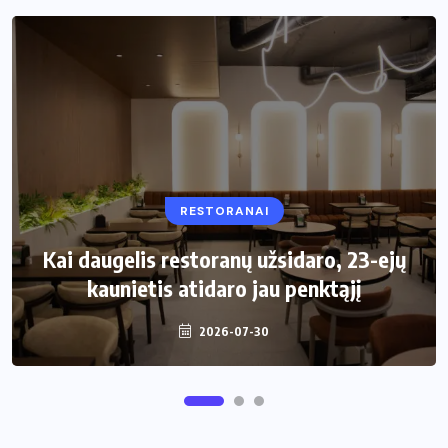
RESTORANAI
VIRTUVĖ
Kai daugelis restoranų užsidaro, 23-ejų
Kaip pasirinkti šiukšliadėžę mažai
kaunietis atidaro jau penktąjį
virtuvei?
2026-07-30
2026-06-25