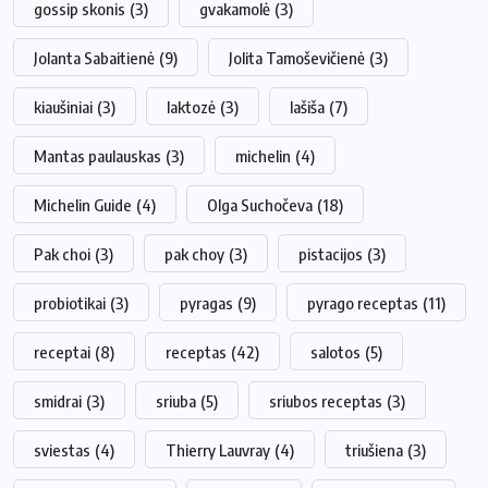
gossip skonis
(3)
gvakamolė
(3)
Jolanta Sabaitienė
(9)
Jolita Tamoševičienė
(3)
kiaušiniai
(3)
laktozė
(3)
lašiša
(7)
Mantas paulauskas
(3)
michelin
(4)
Michelin Guide
(4)
Olga Suchočeva
(18)
Pak choi
(3)
pak choy
(3)
pistacijos
(3)
probiotikai
(3)
pyragas
(9)
pyrago receptas
(11)
receptai
(8)
receptas
(42)
salotos
(5)
smidrai
(3)
sriuba
(5)
sriubos receptas
(3)
sviestas
(4)
Thierry Lauvray
(4)
triušiena
(3)