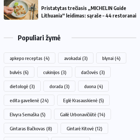
Pristatytas trečiasis „MICHELIN Guide
Lithuania“ leidimas: sąraše – 44 restoranai
Populiari žymė
apkepo receptas
(4)
avokadai
(3)
blynai
(4)
bulvės
(6)
cukinijos
(3)
daržovės
(3)
dietologė
(3)
dorada
(3)
duona
(4)
edita gavelienė
(24)
Eglė Krasauskienė
(5)
Elvyra Semaška
(5)
Gailė Urbonavičiūtė
(14)
Gintaras Bačkovas
(8)
Gintarė Kitovė
(12)