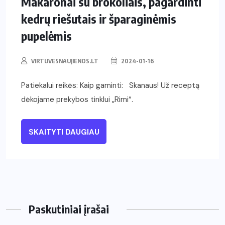
Makaronai su brokoliais, pagardinti
kedrų riešutais ir šparaginėmis
pupelėmis
VIRTUVESNAUJIENOS.LT
2024-01-16
Patiekalui reikės: Kaip gaminti: Skanaus! Už receptą
dėkojame prekybos tinklui „Rimi“.
SKAITYTI DAUGIAU
Paskutiniai įrašai