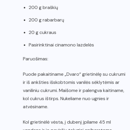
200 g braškių
200 g rabarbarų
20 g cukraus
Pasirinktinai cinamono lazdelės
Paruošimas:
Puode pakaitiname „Dvaro“ grietinėlę su cukrumi
ir iš ankšties išskobtomis vanilės sėklytėmis ar
vaniliniu cukrumi. Maišome ir palengva kaitiname,
kol cukrus ištirps. Nukeliame nuo ugnies ir
atvėsiname.
Kol grietinėlė vėsta, į dubenį įpilame 45 ml