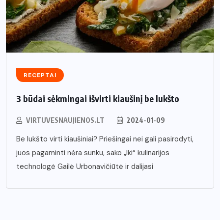
RECEPTAI
3 būdai sėkmingai išvirti kiaušinį be lukšto
VIRTUVESNAUJIENOS.LT
2024-01-09
Be lukšto virti kiaušiniai? Priešingai nei gali pasirodyti,
juos pagaminti nėra sunku, sako „Iki“ kulinarijos
technologė Gailė Urbonavičiūtė ir dalijasi