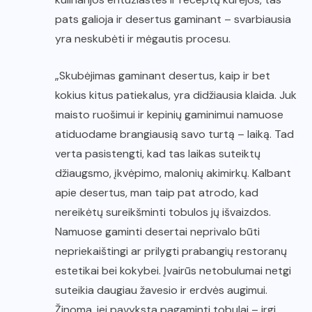
pats galioja ir desertus gaminant – svarbiausia
yra neskubėti ir mėgautis procesu.
„Skubėjimas gaminant desertus, kaip ir bet
kokius kitus patiekalus, yra didžiausia klaida. Juk
maisto ruošimui ir kepinių gaminimui namuose
atiduodame brangiausią savo turtą – laiką. Tad
verta pasistengti, kad tas laikas suteiktų
džiaugsmo, įkvėpimo, malonių akimirkų. Kalbant
apie desertus, man taip pat atrodo, kad
nereikėtų sureikšminti tobulos jų išvaizdos.
Namuose gaminti desertai neprivalo būti
nepriekaištingi ar prilygti prabangių restoranų
estetikai bei kokybei. Įvairūs netobulumai netgi
suteikia daugiau žavesio ir erdvės augimui.
Žinoma, jei pavyksta pagaminti tobulai – irgi