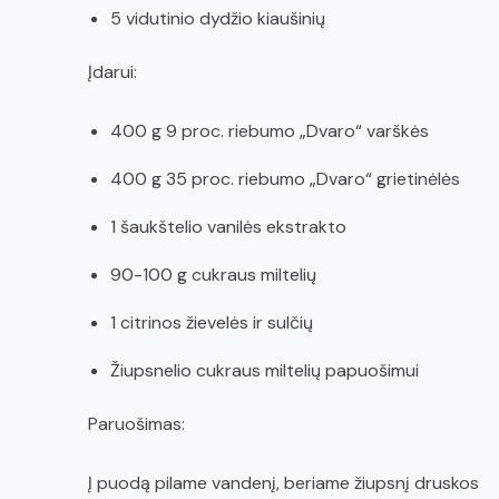
5 vidutinio dydžio kiaušinių
Įdarui:
400 g 9 proc. riebumo „Dvaro“ varškės
400 g 35 proc. riebumo „Dvaro“ grietinėlės
1 šaukštelio vanilės ekstrakto
90-100 g cukraus miltelių
1 citrinos žievelės ir sulčių
Žiupsnelio cukraus miltelių papuošimui
Paruošimas:
Į puodą pilame vandenį, beriame žiupsnį druskos