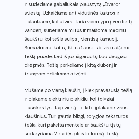
ir sudedame gabaliukais pjaustytą „Dvaro“
sviestą. Užkaičiame ant vidutinės kaitros ir
palaukiame, kol užvirs. Tada vienu ypu į verdantį
vandenį suberiame miltus ir maišome mediniu
šaukštu, kol tešla sulips į vientisą kamuolį.
Sumažiname kaitrą iki mažiausios ir vis maišome
tešlą puode, kad iš jos išgaruotų kuo daugiau
drėgmės. Tešlą perkeliame į kitą dubenį ir
trumpam paliekame atvėsti.
Mušame po vieną kiaušinį į kiek pravėsusią tešlą
ir plakame elektriniu plakikliu, kol tolygiai
pasiskirstys. Taip vieną po kito įplakame visus
kiaušinius. Turi gautis blizgi, tolygios tekstūros
tešla, kuri pakelta mentele ar šaukštu tįstų
sudarydama V raidės pleišto formą. Tešlą