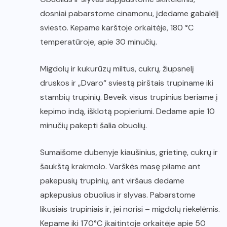
dosniai pabarstome cinamonu, įdedame gabalėlį
sviesto. Kepame karštoje orkaitėje, 180 °C
temperatūroje, apie 30 minučių.
Migdolų ir kukurūzų miltus, cukrų, žiupsnelį
druskos ir „Dvaro“ sviestą pirštais trupiname iki
stambių trupinių. Beveik visus trupinius beriame į
kepimo indą, išklotą popieriumi. Dedame apie 10
minučių pakepti šalia obuolių.
Sumaišome dubenyje kiaušinius, grietinę, cukrų ir
šaukštą krakmolo. Varškės masę pilame ant
pakepusių trupinių, ant viršaus dedame
apkepusius obuolius ir slyvas. Pabarstome
likusiais trupiniais ir, jei norisi – migdolų riekelėmis.
Kepame iki 170°C įkaitintoje orkaitėje apie 50