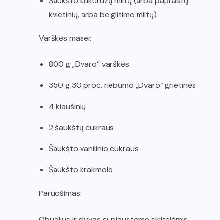
Šaukšto kukurūzų miltų (arba paprastų
kvietinių, arba be glitimo miltų)
Varškės masei:
800 g „Dvaro“ varškės
350 g 30 proc. riebumo „Dvaro“ grietinės
4 kiaušinių
2 šaukštų cukraus
Šaukšto vanilinio cukraus
Šaukšto krakmolo
Paruošimas:
Obuolius ir slyvas supjaustome skiltelėmis,