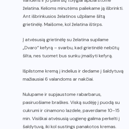
vandens ir jo paviršių tolygiai apibarstome
želatina. Kelioms minutėms paliekame ją išbrinkti.
Ant išbrinkusios želatinos užpilame šiltą
grietinėlę. Maišome, kol želatina ištirps.
Į atvėsusią grietinėlę su želatina supilame
„Dvaro“ kefyrą – svarbu, kad grietinėlė nebūtų
šilta, nes tuomet bus sunku įmaišyti kefyrą.
Išpilstome kremą į indelius ir dedame į šaldytuvą
mažiausiai 6 valandoms ar nakčiai.
Nulupame ir supjaustome rabarbarus,
pasiruošiame braškes. Viską sudėję į puodą su
cukrumi ir cinamono lazdele, paverdame 10–15
min. Visiškai atvėsusią uogienę galima perkelti į
šaldytuvą, iki kol sustings panakotos kremas.