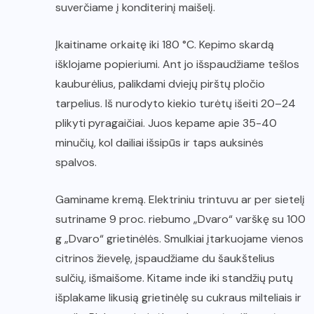
suverčiame į konditerinį maišelį.
Įkaitiname orkaitę iki 180 °C. Kepimo skardą
išklojame popieriumi. Ant jo išspaudžiame tešlos
kauburėlius, palikdami dviejų pirštų pločio
tarpelius. Iš nurodyto kiekio turėtų išeiti 20–24
plikyti pyragaičiai. Juos kepame apie 35-40
minučių, kol dailiai išsipūs ir taps auksinės
spalvos.
Gaminame kremą. Elektriniu trintuvu ar per sietelį
sutriname 9 proc. riebumo „Dvaro“ varškę su 100
g „Dvaro“ grietinėlės. Smulkiai įtarkuojame vienos
citrinos žievelę, įspaudžiame du šaukštelius
sulčių, išmaišome. Kitame inde iki standžių putų
išplakame likusią grietinėlę su cukraus milteliais ir