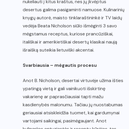
nukeliauti į kitus kraštus, nes jų įkvėptus
desertus galima pasigaminti namuose. Kulinarinių
knygų autorė, maisto tinklaraštininkė ir TV laidų
vedėja Beata Nicholson siūlo išmėginti 3 savo
mėgstamus receptus, kuriose prancūziškai,
itališkai ir amerikietiškai desertų klasikai naują
išraišką suteikia lietuviški akcentai.
Svarbiausia – mėgautis procesu
Anot B. Nicholson, desertai virtuvėje užima išties
ypatingą vietą ir gali vainikuoti išskirtinę
vakarienę ar paprasčiausiai tapti mažu
kasdienybės malonumu. Tačiau jų nuostabumas
geriausiai atsiskleidžia tuomet, kai gardumynai
vartojami saikingai, pasimėgaujant. Anot
kulinarijos entuziastės ir receptų kūrėjos, tas