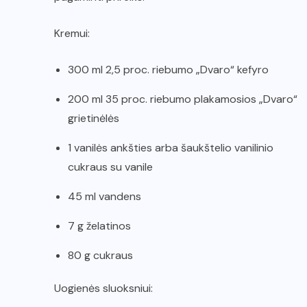
Kremui:
300 ml 2,5 proc. riebumo „Dvaro“ kefyro
200 ml 35 proc. riebumo plakamosios „Dvaro“
grietinėlės
1 vanilės ankšties arba šaukštelio vanilinio
cukraus su vanile
45 ml vandens
7 g želatinos
80 g cukraus
Uogienės sluoksniui: