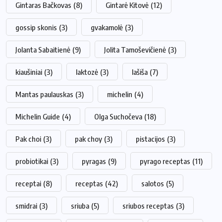
Gintaras Bačkovas
(8)
Gintarė Kitovė
(12)
gossip skonis
(3)
gvakamolė
(3)
Jolanta Sabaitienė
(9)
Jolita Tamoševičienė
(3)
kiaušiniai
(3)
laktozė
(3)
lašiša
(7)
Mantas paulauskas
(3)
michelin
(4)
Michelin Guide
(4)
Olga Suchočeva
(18)
Pak choi
(3)
pak choy
(3)
pistacijos
(3)
probiotikai
(3)
pyragas
(9)
pyrago receptas
(11)
receptai
(8)
receptas
(42)
salotos
(5)
smidrai
(3)
sriuba
(5)
sriubos receptas
(3)