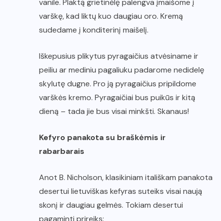
vanile. Plaktą grietinėlę palengva įmaišome į
varškę, kad liktų kuo daugiau oro. Kremą
sudedame į konditerinį maišelį.
Iškepusius plikytus pyragaičius atvėsiname ir
peiliu ar mediniu pagaliuku padarome nedidelę
skylutę dugne. Pro ją pyragaičius pripildome
varškės kremo. Pyragaičiai bus puikūs ir kitą
dieną – tada jie bus visai minkšti. Skanaus!
Kefyro panakota su braškėmis ir
rabarbarais
Anot B. Nicholson, klasikiniam itališkam panakota
desertui lietuviškas kefyras suteiks visai naują
skonį ir daugiau gelmės. Tokiam desertui
pagaminti prireiks: