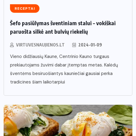
RECEPTAI
Šefo pasiūlymas šventiniam stalui – vokiškai
paruošta silkė ant bulvių riekelių
VIRTUVESNAUJIENOS.LT
2024-01-09
Vieno didžiausių Kaune, Centrinio Kauno turgaus
prekiautojams žuvimi dabar įtemptas metas. Kalėdų
šventėms besiruošiantys kauniečiai gausiai perka
tradicines šiam laikotarpiui