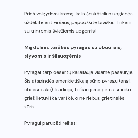
Prieš valgydami kremą, kelis šaukštelius uogienės
uždėkite ant viršaus, papuoškite braške. Tinka ir
su trintomis šviežiomis uogomis!
Migdolinis varškės pyragas su obuoliais,
slyvomis ir šilauogėmis
Pyragai tarp desertų karaliauja visame pasaulyje.
Šis atspindės amerikietiškąją sūrio pyragų (angl.
cheesecake) tradiciją, tačiau jame pirmu smuiku
grieš lietuviška varškė, o ne riebus grietinėlės
sūris.
Pyragui paruošti reikės: