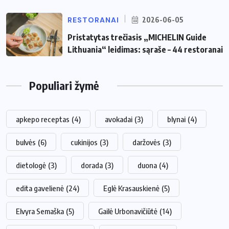
RESTORANAI
2026-06-05
Pristatytas trečiasis „MICHELIN Guide
Lithuania“ leidimas: sąraše – 44 restoranai
Populiari žymė
apkepo receptas
(4)
avokadai
(3)
blynai
(4)
bulvės
(6)
cukinijos
(3)
daržovės
(3)
dietologė
(3)
dorada
(3)
duona
(4)
edita gavelienė
(24)
Eglė Krasauskienė
(5)
Elvyra Semaška
(5)
Gailė Urbonavičiūtė
(14)