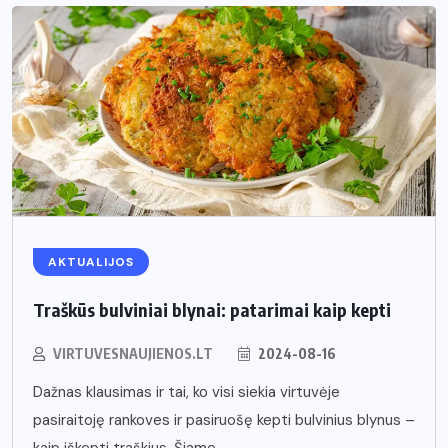
AKTUALIJOS
Traškūs bulviniai blynai: patarimai kaip kepti
VIRTUVESNAUJIENOS.LT
2024-08-16
Dažnas klausimas ir tai, ko visi siekia virtuvėje
pasiraitoję rankoves ir pasiruošę kepti bulvinius blynus –
kaip iškepti traškius. Šiame