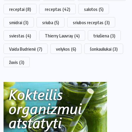
receptai
(8)
receptas
(42)
salotos
(5)
smidrai
(3)
sriuba
(5)
sriubos receptas
(3)
sviestas
(4)
Thierry Lauvray
(4)
triušiena
(3)
Vaida Budrienė
(7)
velykos
(6)
šonkauliukai
(3)
žuvis
(3)