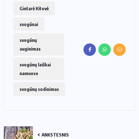
Gintarė Kitovė
svogūnai
svogūnų
auginimas
svogūnų laiškai
namuose
svogūnų sodinimas
ANKSTESNIS