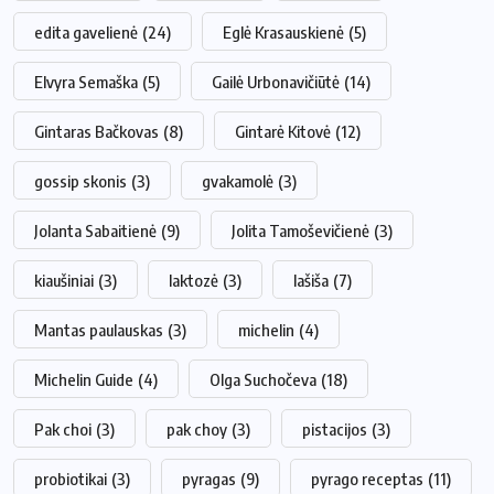
edita gavelienė
(24)
Eglė Krasauskienė
(5)
Elvyra Semaška
(5)
Gailė Urbonavičiūtė
(14)
Gintaras Bačkovas
(8)
Gintarė Kitovė
(12)
gossip skonis
(3)
gvakamolė
(3)
Jolanta Sabaitienė
(9)
Jolita Tamoševičienė
(3)
kiaušiniai
(3)
laktozė
(3)
lašiša
(7)
Mantas paulauskas
(3)
michelin
(4)
Michelin Guide
(4)
Olga Suchočeva
(18)
Pak choi
(3)
pak choy
(3)
pistacijos
(3)
probiotikai
(3)
pyragas
(9)
pyrago receptas
(11)