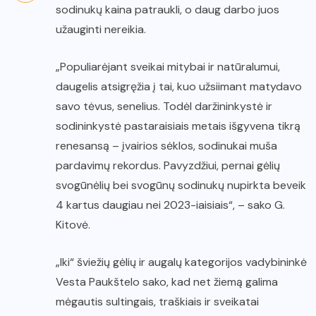
sodinukų kaina patraukli, o daug darbo juos
užauginti nereikia.
„Populiarėjant sveikai mitybai ir natūralumui,
daugelis atsigręžia į tai, kuo užsiimant matydavo
savo tėvus, senelius. Todėl daržininkystė ir
sodininkystė pastaraisiais metais išgyvena tikrą
renesansą – įvairios sėklos, sodinukai muša
pardavimų rekordus. Pavyzdžiui, pernai gėlių
svogūnėlių bei svogūnų sodinukų nupirkta beveik
4 kartus daugiau nei 2023-iaisiais“, – sako G.
Kitovė.
„Iki“ šviežių gėlių ir augalų kategorijos vadybininkė
Vesta Paukštelo sako, kad net žiemą galima
mėgautis sultingais, traškiais ir sveikatai