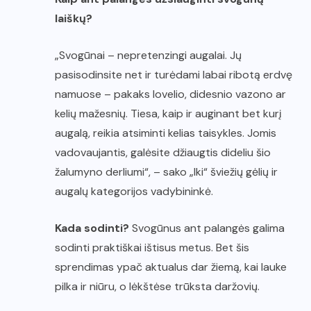
laiškų?
„Svogūnai – nepretenzingi augalai. Jų
pasisodinsite net ir turėdami labai ribotą erdvę
namuose – pakaks lovelio, didesnio vazono ar
kelių mažesnių. Tiesa, kaip ir auginant bet kurį
augalą, reikia atsiminti kelias taisykles. Jomis
vadovaujantis, galėsite džiaugtis dideliu šio
žalumyno derliumi“, – sako „Iki“ šviežių gėlių ir
augalų kategorijos vadybininkė.
Kada sodinti?
Svogūnus ant palangės galima
sodinti praktiškai ištisus metus. Bet šis
sprendimas ypač aktualus dar žiemą, kai lauke
pilka ir niūru, o lėkštėse trūksta daržovių.