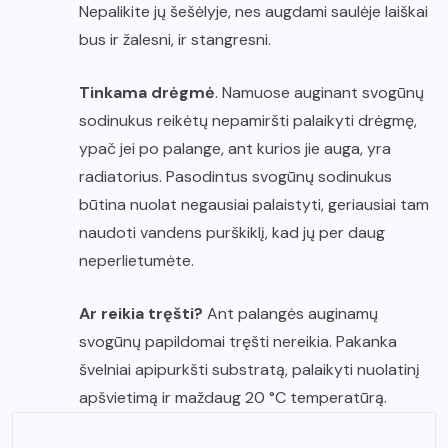
Nepalikite jų šešėlyje, nes augdami saulėje laiškai
bus ir žalesni, ir stangresni.
Tinkama drėgmė
. Namuose auginant svogūnų
sodinukus reikėtų nepamiršti palaikyti drėgmę,
ypač jei po palange, ant kurios jie auga, yra
radiatorius. Pasodintus svogūnų sodinukus
būtina nuolat negausiai palaistyti, geriausiai tam
naudoti vandens purškiklį, kad jų per daug
neperlietumėte.
Ar reikia tręšti?
Ant palangės auginamų
svogūnų papildomai tręšti nereikia. Pakanka
švelniai apipurkšti substratą, palaikyti nuolatinį
apšvietimą ir maždaug 20 °C temperatūrą.