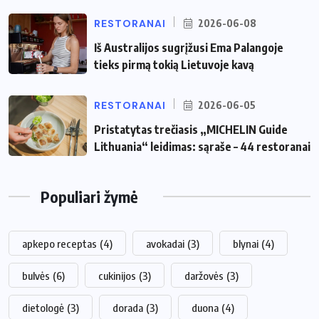
RESTORANAI
2026-06-08
Iš Australijos sugrįžusi Ema Palangoje
tieks pirmą tokią Lietuvoje kavą
RESTORANAI
2026-06-05
Pristatytas trečiasis „MICHELIN Guide
Lithuania“ leidimas: sąraše – 44 restoranai
Populiari žymė
apkepo receptas
(4)
avokadai
(3)
blynai
(4)
bulvės
(6)
cukinijos
(3)
daržovės
(3)
dietologė
(3)
dorada
(3)
duona
(4)