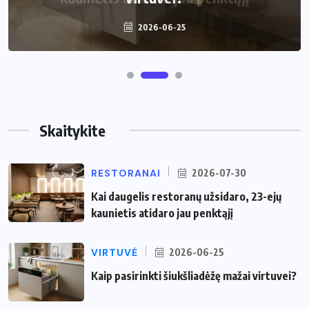
2026-06-25
Skaitykite
RESTORANAI
2026-07-30
Kai daugelis restoranų užsidaro, 23-ejų
kaunietis atidaro jau penktąjį
VIRTUVĖ
2026-06-25
Kaip pasirinkti šiukšliadėžę mažai virtuvei?