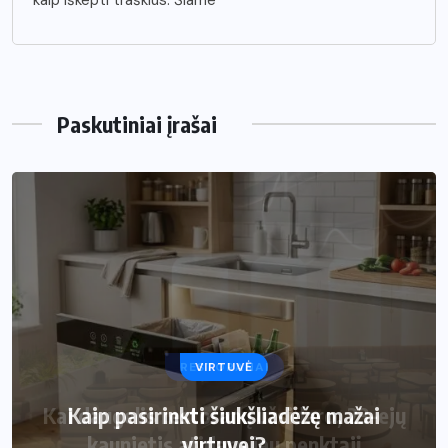
Paskutiniai įrašai
VIRTUVĖ
Kaip pasirinkti šiukšliadėžę mažai
virtuvei?