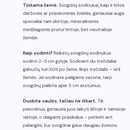
Tinkama žemė.
Svogūnų sodinukai, kaip ir kitos
daržovės ar prieskoninės žolelės, geriausiai auga
specialiai tam skirtoje, mineralinėmis
medžiagomis praturtintoje, bet neutralioje
žemėje.
Kaip sodinti?
Reikėtų svogūnų sodinukus
sodinti 2–3 cm gylyje. Sodinant du trečdaliai
galvučių turi būti po žeme, likęs trečdalis – virš
žemės. Jei sodinate pailgame vazone, tarp
svogūnų palikite apie 5 cm atstumus.
Duokite saulės, tačiau ne iškart.
Tik
pasodinus, geriausia juos laikyti šiltoje ir tamsioje
vietoje, o daigams prasikalus – perkelti ant
palangės, kur svogūnai gaus daugiau šviesos.