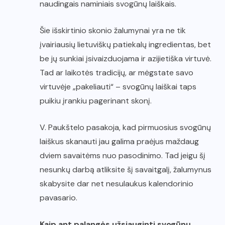
naudingais naminiais svogūnų laiškais.
Šie išskirtinio skonio žalumynai yra ne tik
įvairiausių lietuviškų patiekalų ingredientas, bet
be jų sunkiai įsivaizduojama ir azijietiška virtuvė.
Tad ar laikotės tradicijų, ar mėgstate savo
virtuvėje „pakeliauti“ – svogūnų laiškai taps
puikiu įrankiu pagerinant skonį.
V. Paukštelo pasakoja, kad pirmuosius svogūnų
laiškus skanauti jau galima praėjus maždaug
dviem savaitėms nuo pasodinimo. Tad jeigu šį
nesunkų darbą atliksite šį savaitgalį, žalumynus
skabysite dar net nesulaukus kalendorinio
pavasario.
Kaip ant palangės užsiauginti svogūnų