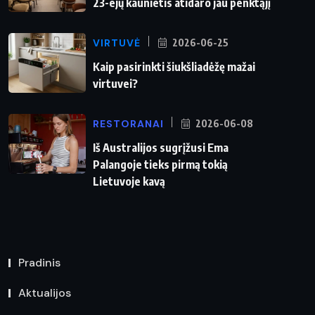
23-ejų kaunietis atidaro jau penktąjį
VIRTUVĖ
2026-06-25
Kaip pasirinkti šiukšliadėžę mažai
virtuvei?
RESTORANAI
2026-06-08
Iš Australijos sugrįžusi Ema
Palangoje tieks pirmą tokią
Lietuvoje kavą
Pradinis
Aktualijos