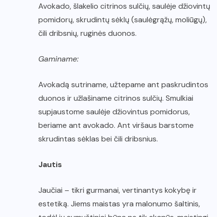
Avokado, šlakelio citrinos sulčių, saulėje džiovintų
pomidorų, skrudintų sėklų (saulėgrąžų, moliūgų),
čili dribsnių, ruginės duonos.
Gaminame:
Avokadą sutriname, užtepame ant paskrudintos
duonos ir užlašiname citrinos sulčių. Smulkiai
supjaustome saulėje džiovintus pomidorus,
beriame ant avokado. Ant viršaus barstome
skrudintas sėklas bei čili dribsnius.
Jautis
Jaučiai – tikri gurmanai, vertinantys kokybę ir
estetiką. Jiems maistas yra malonumo šaltinis,