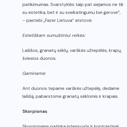
patikimumas. Svarstyklės taip pat siejamos ne tik
su estetika, bet ir su sveikatingumu bei gerove“,
– pastebi „Fazer Lietuva“ atstovė.
Estetiškam sumuštiniui reikės:
Lašišos, granatų sėklų, varškės užtepėlės, krapų,
šviesios duonos.
Gaminame:
Ant duonos tepame varškės užtepėlę, dedame
lašišą, pabarstome granatų sėklomis ir krapais.
Skorpionas
Skorpionams patinka intensyvūs ir kontrastingi