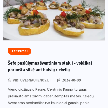
RECEPTAI
Šefo pasiūlymas šventiniam stalui – vokiškai
paruošta silkė ant bulvių riekelių
VIRTUVESNAUJIENOS.LT
2024-01-09
Vieno didžiausių Kaune, Centrinio Kauno turgaus
prekiautojams žuvimi dabar įtemptas metas. Kalėdų
šventėms besiruošiantys kauniečiai gausiai perka