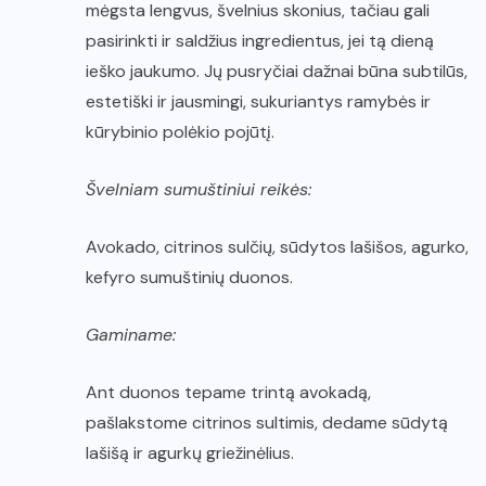
mėgsta lengvus, švelnius skonius, tačiau gali
pasirinkti ir saldžius ingredientus, jei tą dieną
ieško jaukumo. Jų pusryčiai dažnai būna subtilūs,
estetiški ir jausmingi, sukuriantys ramybės ir
kūrybinio polėkio pojūtį.
Švelniam sumuštiniui reikės:
Avokado, citrinos sulčių, sūdytos lašišos, agurko,
kefyro sumuštinių duonos.
Gaminame:
Ant duonos tepame trintą avokadą,
pašlakstome citrinos sultimis, dedame sūdytą
lašišą ir agurkų griežinėlius.