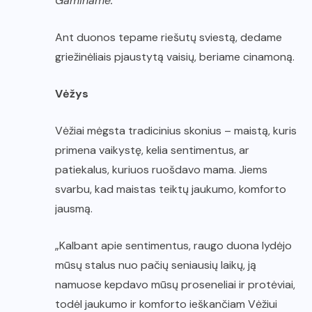
Gaminame:
Ant duonos tepame riešutų sviestą, dedame
griežinėliais pjaustytą vaisių, beriame cinamoną.
Vėžys
Vėžiai mėgsta tradicinius skonius – maistą, kuris
primena vaikystę, kelia sentimentus, ar
patiekalus, kuriuos ruošdavo mama. Jiems
svarbu, kad maistas teiktų jaukumo, komforto
jausmą.
„Kalbant apie sentimentus, raugo duona lydėjo
mūsų stalus nuo pačių seniausių laikų, ją
namuose kepdavo mūsų proseneliai ir protėviai,
todėl jaukumo ir komforto ieškančiam Vėžiui