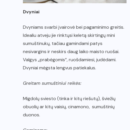
Dvyniai
Dvyniams svarbi įvairovė bei pagaminimo greitis.
Idealiu atveju jie rinktųsi keletą skirtingų mini
sumuštinukų, tačiau gamindami patys
nesivargins ir neskirs daug laiko maisto ruošai.
Valgys „prabėgomis“, ruošdamiesi, judėdami.
Dvyniai mėgsta lengvus patiekalus.
Greitam sumuštiniui reikės:
Migdolų sviesto (tinka ir kitų riešutų), šviežių
obuolių ar kitų vaisių, cinamono, sumuštinių
duonos.