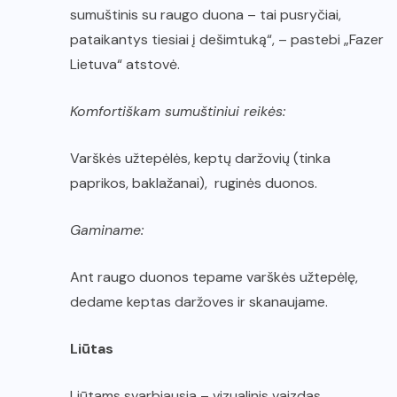
sumuštinis su raugo duona – tai pusryčiai,
pataikantys tiesiai į dešimtuką“, – pastebi „Fazer
Lietuva“ atstovė.
Komfortiškam sumuštiniui reikės:
Varškės užtepėlės, keptų daržovių (tinka
paprikos, baklažanai), ruginės duonos.
Gaminame:
Ant raugo duonos tepame varškės užtepėlę,
dedame keptas daržoves ir skanaujame.
Liūtas
Liūtams svarbiausia – vizualinis vaizdas,