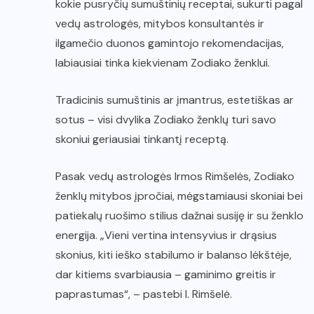
kokie pusryčių sumuštinių receptai, sukurti pagal
vedų astrologės, mitybos konsultantės ir
ilgamečio duonos gamintojo rekomendacijas,
labiausiai tinka kiekvienam Zodiako ženklui.
Tradicinis sumuštinis ar įmantrus, estetiškas ar
sotus – visi dvylika Zodiako ženklų turi savo
skoniui geriausiai tinkantį receptą.
Pasak vedų astrologės Irmos Rimšelės, Zodiako
ženklų mitybos įpročiai, mėgstamiausi skoniai bei
patiekalų ruošimo stilius dažnai susiję ir su ženklo
energija. „Vieni vertina intensyvius ir drąsius
skonius, kiti ieško stabilumo ir balanso lėkštėje,
dar kitiems svarbiausia – gaminimo greitis ir
paprastumas“, – pastebi I. Rimšelė.