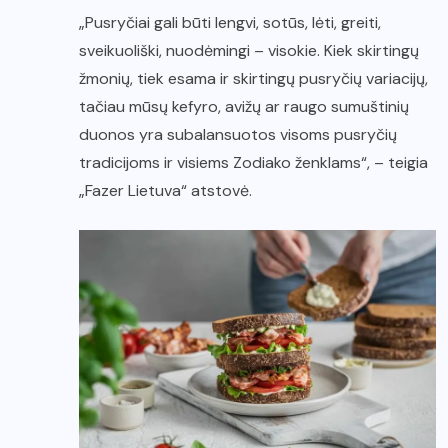
„Pusryčiai gali būti lengvi, sotūs, lėti, greiti,
sveikuoliški, nuodėmingi – visokie. Kiek skirtingų
žmonių, tiek esama ir skirtingų pusryčių variacijų,
tačiau mūsų kefyro, avižų ar raugo sumuštinių
duonos yra subalansuotos visoms pusryčių
tradicijoms ir visiems Zodiako ženklams“, – teigia
„Fazer Lietuva“ atstovė.