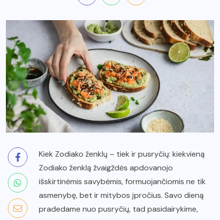
Kiek Zodiako ženklų – tiek ir pusryčių: kiekvieną
Zodiako ženklą žvaigždės apdovanojo
išskirtinėmis savybėmis, formuojančiomis ne tik
asmenybę, bet ir mitybos įpročius. Savo dieną
pradedame nuo pusryčių, tad pasidairykime,