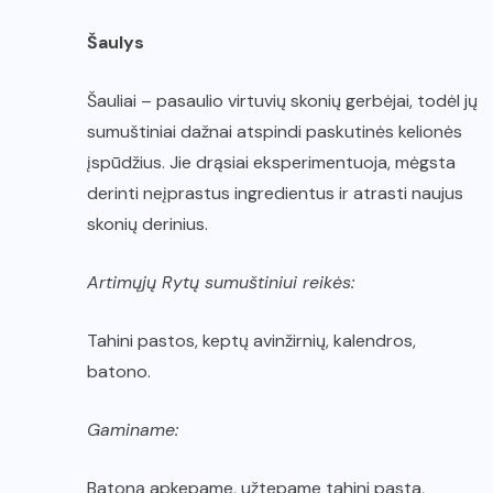
Šaulys
Šauliai – pasaulio virtuvių skonių gerbėjai, todėl jų
sumuštiniai dažnai atspindi paskutinės kelionės
įspūdžius. Jie drąsiai eksperimentuoja, mėgsta
derinti neįprastus ingredientus ir atrasti naujus
skonių derinius.
Artimųjų Rytų sumuštiniui reikės:
Tahini pastos, keptų avinžirnių, kalendros,
batono.
Gaminame:
Batoną apkepame, užtepame tahini pasta,