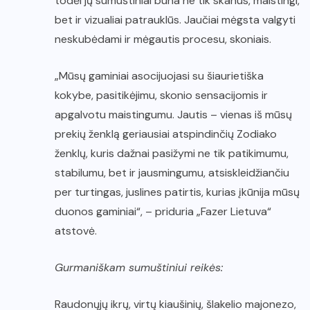
todėl jų sumuštiniai būna ne tik skanūs, maistingi,
bet ir vizualiai patrauklūs. Jaučiai mėgsta valgyti
neskubėdami ir mėgautis procesu, skoniais.
„Mūsų gaminiai asocijuojasi su šiaurietiška
kokybe, pasitikėjimu, skonio sensacijomis ir
apgalvotu maistingumu. Jautis – vienas iš mūsų
prekių ženklą geriausiai atspindinčių Zodiako
ženklų, kuris dažnai pasižymi ne tik patikimumu,
stabilumu, bet ir jausmingumu, atsiskleidžiančiu
per turtingas, juslines patirtis, kurias įkūnija mūsų
duonos gaminiai“, – priduria „Fazer Lietuva“
atstovė.
Gurmaniškam sumuštiniui reikės:
Raudonųjų ikrų, virtų kiaušinių, šlakelio majonezo,