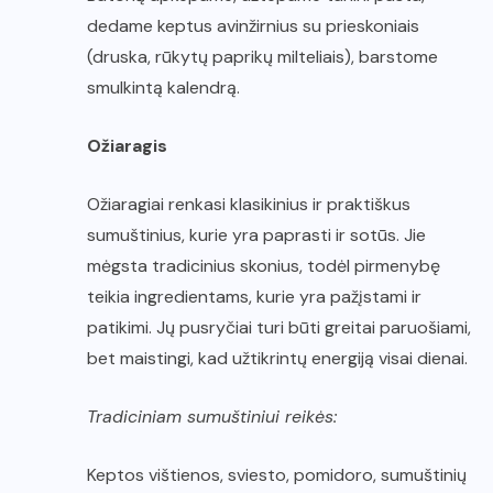
dedame keptus avinžirnius su prieskoniais
(druska, rūkytų paprikų milteliais), barstome
smulkintą kalendrą.
Ožiaragis
Ožiaragiai renkasi klasikinius ir praktiškus
sumuštinius, kurie yra paprasti ir sotūs. Jie
mėgsta tradicinius skonius, todėl pirmenybę
teikia ingredientams, kurie yra pažįstami ir
patikimi. Jų pusryčiai turi būti greitai paruošiami,
bet maistingi, kad užtikrintų energiją visai dienai.
Tradiciniam sumuštiniui reikės:
Keptos vištienos, sviesto, pomidoro, sumuštinių