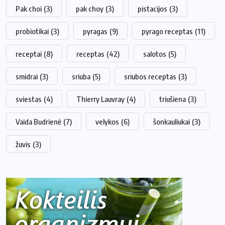
Pak choi
(3)
pak choy
(3)
pistacijos
(3)
probiotikai
(3)
pyragas
(9)
pyrago receptas
(11)
receptai
(8)
receptas
(42)
salotos
(5)
smidrai
(3)
sriuba
(5)
sriubos receptas
(3)
sviestas
(4)
Thierry Lauvray
(4)
triušiena
(3)
Vaida Budrienė
(7)
velykos
(6)
šonkauliukai
(3)
žuvis
(3)