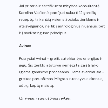
Jai pritaria ir sertifikuota mitybos konsultantė
Karolina Vaičienė, padėjusi sukurti 12 gardžių
receptų, tinkančių visiems Zodiako ženklams ir
atsižvelgiančių ne tik į astrologinius niuansus, bet
ir į sveikatingumo principus.
Avinas
Pusryčiai Avinui – greiti, suteikiantys energijos ir
jėgų. Šio ženklo atstovai nemėgsta gaišti laiko
ilgiems gaminimo procesams. Jiems svarbiausia –
greitas paruošimas. Mėgsta intensyvius skonius,
aštrų, keptą maistą.
Ugningam sumuštiniui reikės: