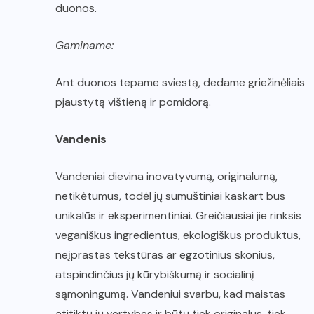
duonos.
Gaminame:
Ant duonos tepame sviestą, dedame griežinėliais
pjaustytą vištieną ir pomidorą.
Vandenis
Vandeniai dievina inovatyvumą, originalumą,
netikėtumus, todėl jų sumuštiniai kaskart bus
unikalūs ir eksperimentiniai. Greičiausiai jie rinksis
veganiškus ingredientus, ekologiškus produktus,
neįprastas tekstūras ar egzotinius skonius,
atspindinčius jų kūrybiškumą ir socialinį
sąmoningumą. Vandeniui svarbu, kad maistas
atitiktų jų vertybes ir būtų tiek originalus, tiek