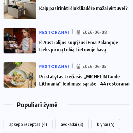
Kaip pasirinkti šiukšliadėžę mažai virtuvei?
RESTORANAI
2026-06-08
Iš Australijos sugrįžusi Ema Palangoje
tieks pirmą tokią Lietuvoje kavą
RESTORANAI
2026-06-05
Pristatytas trečiasis „MICHELIN Guide
Lithuania“ leidimas: sąraše – 44 restoranai
Populiari žymė
apkepo receptas
(4)
avokadai
(3)
blynai
(4)