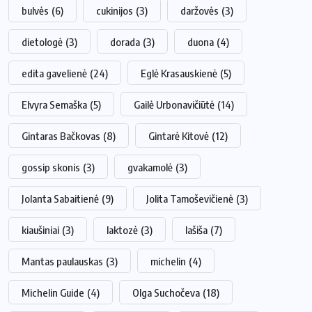
bulvės
(6)
cukinijos
(3)
daržovės
(3)
dietologė
(3)
dorada
(3)
duona
(4)
edita gavelienė
(24)
Eglė Krasauskienė
(5)
Elvyra Semaška
(5)
Gailė Urbonavičiūtė
(14)
Gintaras Bačkovas
(8)
Gintarė Kitovė
(12)
gossip skonis
(3)
gvakamolė
(3)
Jolanta Sabaitienė
(9)
Jolita Tamoševičienė
(3)
kiaušiniai
(3)
laktozė
(3)
lašiša
(7)
Mantas paulauskas
(3)
michelin
(4)
Michelin Guide
(4)
Olga Suchočeva
(18)