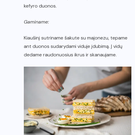
kefyro duonos.
Gaminame:
Kiaušinį sutriname šakute su majonezu, tepame
ant duonos sudarydami viduje įdubimą. Į vidų
dedame raudonuosius ikrus ir skanaujame.