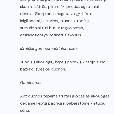
skoniai, aštrūs, pikantiški priedai, egzotiniai
deriniai. Skorpionai mėgsta valgyti lėtai,
įsigilindami į kiekvieną niuansą, todėl jų
sumuštiniai turi būti intriguojantys,
atskleidžiantys netikėtus skonius.
Išraiškingam sumuštiniui reikės:
Juodųjų alyvuogių, keptų paprikų, kietojo sūrio,
baziliko, šviesios duonos.
Gaminame:
Ant duonos tepame trintas juodąsias alyvuoges,
dedame keptą papriką ir pabarstome kietuoju
sūriu.