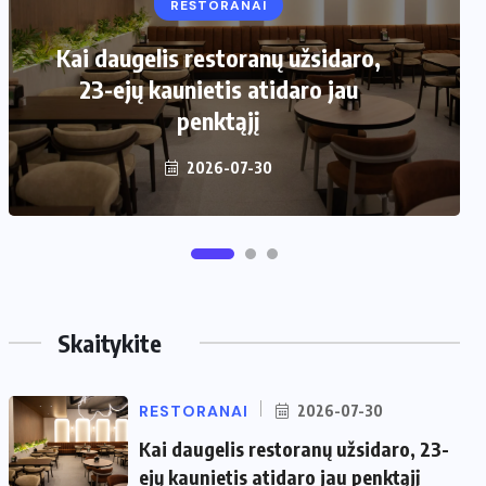
VIRTUVĖ
Kaip pasirinkti šiukšliadėžę mažai
virtuvei?
2026-06-25
Skaitykite
RESTORANAI
2026-07-30
Kai daugelis restoranų užsidaro, 23-
ejų kaunietis atidaro jau penktąjį