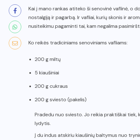
Kai į mano rankas atiteko ši senovinė vaflinė, o 
nostalgiją ir pagarbą. Ir vafliai, kurių skonis ir a
nusiteikimu pagaminti tai, kam negalima pasimiršti
Ko reikės tradiciniams senoviniams vafliams:
200 g miltų
5 kiaušiniai
200 g cukraus
200 g sviesto (pakelis)
Pradedu nuo sviesto. Jo reikia praktiškai tiek, k
lydytis.
Į du indus atskiriu kiaušinių baltymus nuo tryni