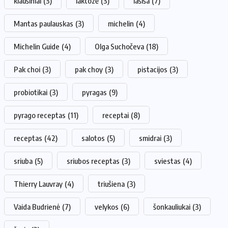
kiaušiniai
(3)
laktozė
(3)
lašiša
(7)
Mantas paulauskas
(3)
michelin
(4)
Michelin Guide
(4)
Olga Suchočeva
(18)
Pak choi
(3)
pak choy
(3)
pistacijos
(3)
probiotikai
(3)
pyragas
(9)
pyrago receptas
(11)
receptai
(8)
receptas
(42)
salotos
(5)
smidrai
(3)
sriuba
(5)
sriubos receptas
(3)
sviestas
(4)
Thierry Lauvray
(4)
triušiena
(3)
Vaida Budrienė
(7)
velykos
(6)
šonkauliukai
(3)