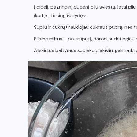
Į didelį, pagrindinį dubenį pilu sviestą, lėtai pi
įkaitęs, tiesiog išsilydęs.
Supilu ir cukrų (naudojau cukraus pudrą, nes t
Pilame miltus – po truputį, darosi sudėtingiau 
Atskirtus baltymus suplaku plakikliu, galima iki 