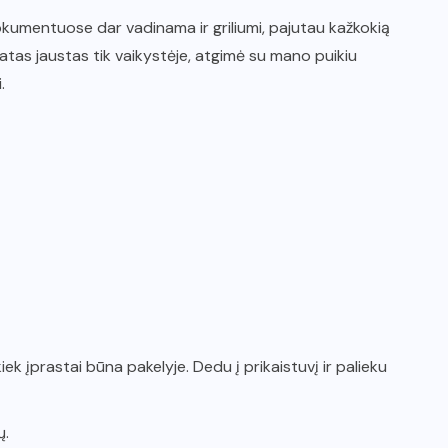
dokumentuose dar vadinama ir griliumi, pajutau kažkokią
romatas jaustas tik vaikystėje, atgimė su mano puikiu
.
iek įprastai būna pakelyje. Dedu į prikaistuvį ir palieku
ų.