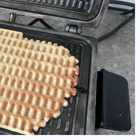
RESTORANAI
Kai daugelis restoranų užsidaro,
23-ejų kaunietis atidaro jau
penktąjį
2026-07-30