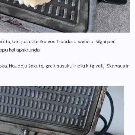
iršta, bet jos užtenka vos trečdalio samčio išilgai per
 kepu kol apskrunda.
toka. Naudoju šakutę, greit susuku ir pilu kitą vaflį! Skanaus ir