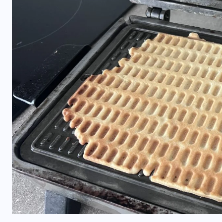
RESTORANAI
Iš Australijos sugrįžusi Ema
i
Palangoje tieks pirmą tokią
Lietuvoje kavą ir arbatą
2026-06-08