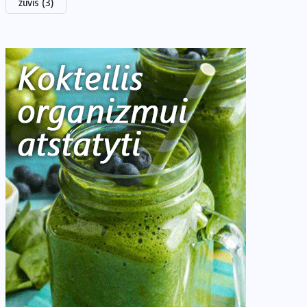
žuvis
(3)