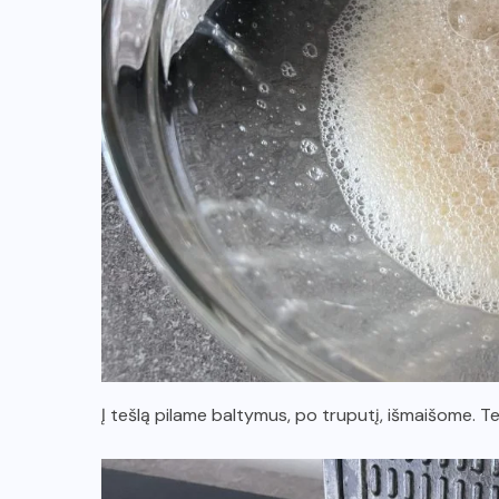
Į tešlą pilame baltymus, po truputį, išmaišome. Te