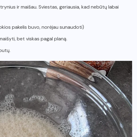
lu trynius ir maišau. Sviestas, geriausia, kad nebūtų labai
okios pakelis buvo, norėjau sunaudoti)
maišyti, bet viskas pagal planą.
putų.