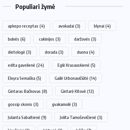
Populiari žymė
apkepo receptas
(4)
avokadai
(3)
blynai
(4)
bulvės
(6)
cukinijos
(3)
daržovės
(3)
dietologė
(3)
dorada
(3)
duona
(4)
edita gavelienė
(24)
Eglė Krasauskienė
(5)
Elvyra Semaška
(5)
Gailė Urbonavičiūtė
(14)
Gintaras Bačkovas
(8)
Gintarė Kitovė
(12)
gossip skonis
(3)
gvakamolė
(3)
Jolanta Sabaitienė
(9)
Jolita Tamoševičienė
(3)