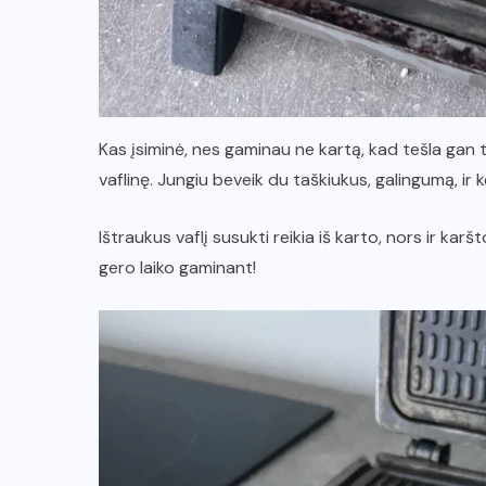
Kas įsiminė, nes gaminau ne kartą, kad tešla gan t
vaflinę. Jungiu beveik du taškiukus, galingumą, ir
Ištraukus vaflį susukti reikia iš karto, nors ir karš
gero laiko gaminant!