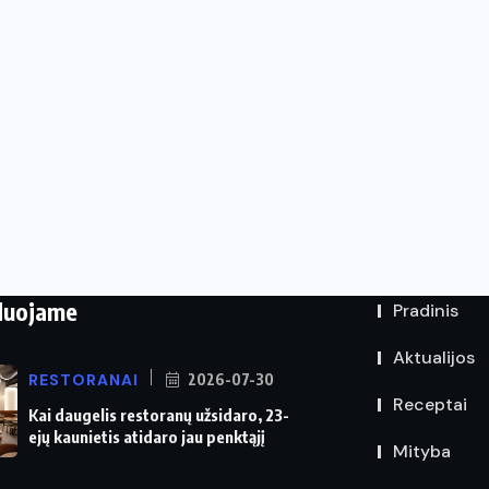
duojame
Pradinis
Aktualijos
RESTORANAI
2026-07-30
Receptai
Kai daugelis restoranų užsidaro, 23-
ejų kaunietis atidaro jau penktąjį
Mityba