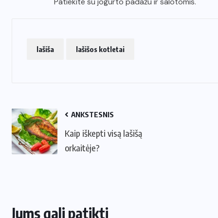
Patiekite su jogurto padažu ir salotomis.
lašiša
lašišos kotletai
ANKSTESNIS
Kaip iškepti visą lašišą
orkaitėje?
Jums gali patikti