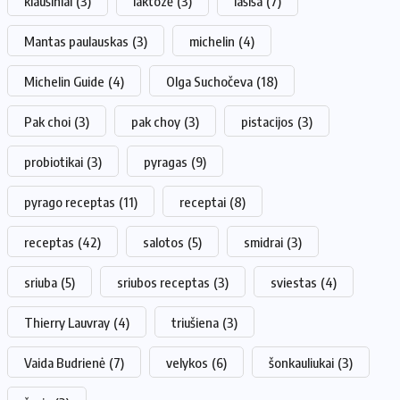
kiaušiniai
(3)
laktozė
(3)
lašiša
(7)
Mantas paulauskas
(3)
michelin
(4)
Michelin Guide
(4)
Olga Suchočeva
(18)
Pak choi
(3)
pak choy
(3)
pistacijos
(3)
probiotikai
(3)
pyragas
(9)
pyrago receptas
(11)
receptai
(8)
receptas
(42)
salotos
(5)
smidrai
(3)
sriuba
(5)
sriubos receptas
(3)
sviestas
(4)
Thierry Lauvray
(4)
triušiena
(3)
Vaida Budrienė
(7)
velykos
(6)
šonkauliukai
(3)