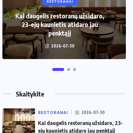
RESTORANAI
VIRTUVĖ
Kai daugelis restoranų užsidaro,
Kaip pasirinkti šiukšliadėžę mažai
23-ejų kaunietis atidaro jau
virtuvei?
penktąjį
2026-06-25
2026-07-30
Skaitykite
RESTORANAI
2026-07-30
Kai daugelis restoranų užsidaro, 23-
ejų kaunietis atidaro jau penktąjį