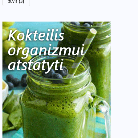
žuvis
(3)