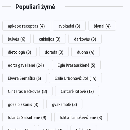
Populiari žymė
apkepo receptas
(4)
avokadai
(3)
blynai
(4)
bulvės
(6)
cukinijos
(3)
daržovės
(3)
dietologė
(3)
dorada
(3)
duona
(4)
edita gavelienė
(24)
Eglė Krasauskienė
(5)
Elvyra Semaška
(5)
Gailė Urbonavičiūtė
(14)
Gintaras Bačkovas
(8)
Gintarė Kitovė
(12)
gossip skonis
(3)
gvakamolė
(3)
Jolanta Sabaitienė
(9)
Jolita Tamoševičienė
(3)