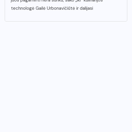
juos pagaminti nėra sunku, sako „Iki“ kulinarijos
technologė Gailė Urbonavičiūtė ir dalijasi