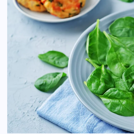
RESTORANAI
Iš Australijos sugrįžusi Ema
i
Palangoje tieks pirmą tokią
Lietuvoje kavą ir arbatą
2026-06-08