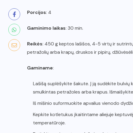
Porcijos
: 4
Gaminimo laikas
: 30 min.
Reikės
: 450 g keptos lašišos, 4-5 virtų ir sutrintų 
petražolių arba krapų, druskos ir pipirų, džiūvėsėli
Gaminame
:
Lašišą suplėšykite šakute. Į ją sudėkite bulvių koš
smulkintas petražoles arba krapus. Išmaišykite 
Iš mišinio suformuokite apvalius vienodo dydžio
Kepkite kotletukus įkaitintame aliejuje keptuvė
temperatūroje.