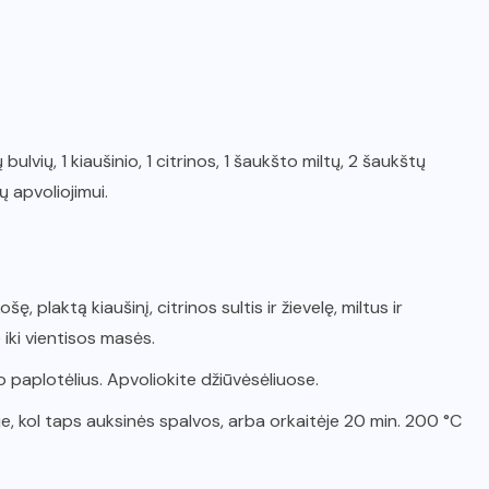
bulvių, 1 kiaušinio, 1 citrinos, 1 šaukšto miltų, 2 šaukštų
ų apvoliojimui.
ę, plaktą kiaušinį, citrinos sultis ir žievelę, miltus ir
iki vientisos masės.
 paplotėlius. Apvoliokite džiūvėsėliuose.
je, kol taps auksinės spalvos, arba orkaitėje 20 min. 200 °C