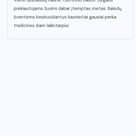
Vieno didžiausių Kaune, Centrinio Kauno turgaus
prekiautojams žuvimi dabar įtemptas metas. Kalėdų
šventėms besiruošiantys kauniečiai gausiai perka
tradicines šiam laikotarpiui