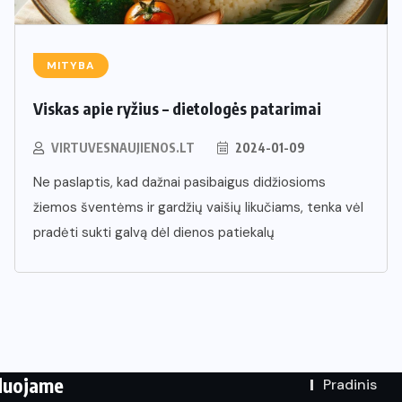
MITYBA
Viskas apie ryžius – dietologės patarimai
VIRTUVESNAUJIENOS.LT
2024-01-09
Ne paslaptis, kad dažnai pasibaigus didžiosioms
žiemos šventėms ir gardžių vaišių likučiams, tenka vėl
pradėti sukti galvą dėl dienos patiekalų
duojame
Pradinis