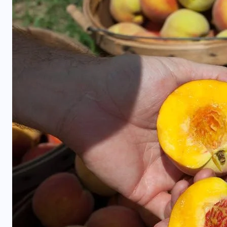
RESTORANAI
Iš Australijos sugrįžusi Ema
i
Palangoje tieks pirmą tokią
Lietuvoje kavą ir arbatą
2026-06-08