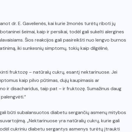
not dr. E. Gavelienės, kai kurie žmonės turėtų riboti jų
otaninei šeimai, kaip ir persikai, todėl gali sukelti alergines
ulavaisiams. Šios reakcijos gali pasireikšti nuo lengvo burnos
atinimą, iki sunkesnių simptomų, tokių kaip dilgėlinė,
inti fruktozę – natūralų cukrų, esantį nektarinuose. Jei
simptomus kaip pilvo pūtimas, dujų kaupimasis ar
ono ir disacharidus, taip pat – ir fruktozę. Sumažinus daug
 palengvėti.“
ai gali būti subalansuotos diabetu sergančių asmenų mitybos
 suvartojimą. „Nektarinuose yra natūralių cukrų, kurie gali
, todėl cukriniu diabetu sergantys asmenys turėtų įtraukti