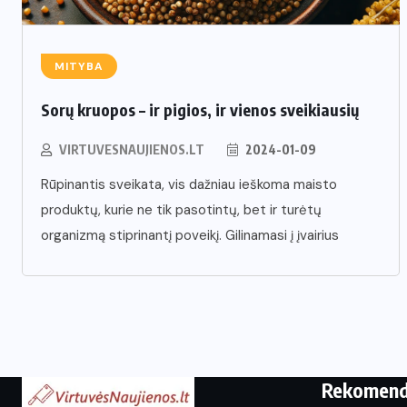
MITYBA
Sorų kruopos – ir pigios, ir vienos sveikiausių
VIRTUVESNAUJIENOS.LT
2024-01-09
Rūpinantis sveikata, vis dažniau ieškoma maisto
produktų, kurie ne tik pasotintų, bet ir turėtų
organizmą stiprinantį poveikį. Gilinamasi į įvairius
Rekomen