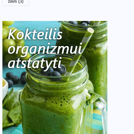
žuvis
(3)