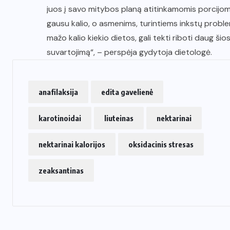
juos į savo mitybos planą atitinkamomis porcijomis.
gausu kalio, o asmenims, turintiems inkstų proble
mažo kalio kiekio dietos, gali tekti riboti daug š
suvartojimą“, – perspėja gydytoja dietologė.
anafilaksija
edita gavelienė
karotinoidai
liuteinas
nektarinai
nektarinai kalorijos
oksidacinis stresas
zeaksantinas