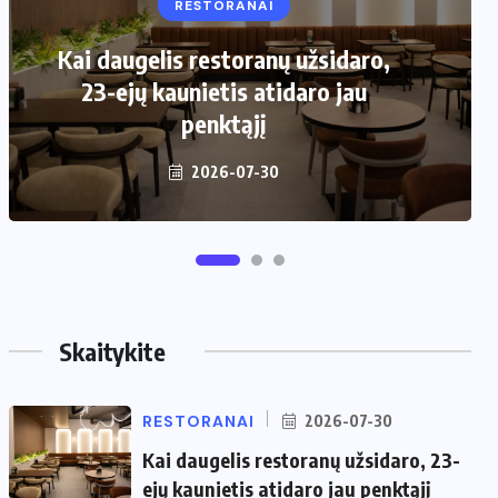
VIRTUVĖ
Kaip pasirinkti šiukšliadėžę mažai
virtuvei?
2026-06-25
Skaitykite
RESTORANAI
2026-07-30
Kai daugelis restoranų užsidaro, 23-
ejų kaunietis atidaro jau penktąjį