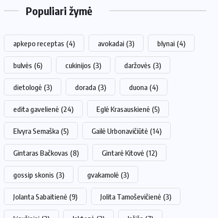
Populiari žymė
apkepo receptas
(4)
avokadai
(3)
blynai
(4)
bulvės
(6)
cukinijos
(3)
daržovės
(3)
dietologė
(3)
dorada
(3)
duona
(4)
edita gavelienė
(24)
Eglė Krasauskienė
(5)
Elvyra Semaška
(5)
Gailė Urbonavičiūtė
(14)
Gintaras Bačkovas
(8)
Gintarė Kitovė
(12)
gossip skonis
(3)
gvakamolė
(3)
Jolanta Sabaitienė
(9)
Jolita Tamoševičienė
(3)