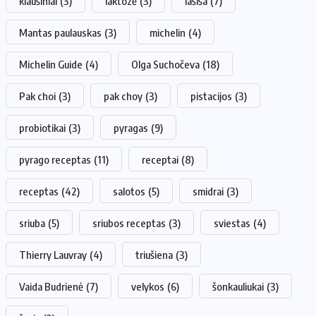
kiaušiniai
(3)
laktozė
(3)
lašiša
(7)
Mantas paulauskas
(3)
michelin
(4)
Michelin Guide
(4)
Olga Suchočeva
(18)
Pak choi
(3)
pak choy
(3)
pistacijos
(3)
probiotikai
(3)
pyragas
(9)
pyrago receptas
(11)
receptai
(8)
receptas
(42)
salotos
(5)
smidrai
(3)
sriuba
(5)
sriubos receptas
(3)
sviestas
(4)
Thierry Lauvray
(4)
triušiena
(3)
Vaida Budrienė
(7)
velykos
(6)
šonkauliukai
(3)