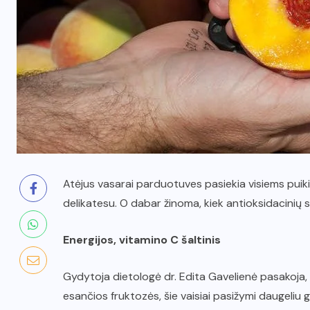
Atėjus vasarai parduotuves pasiekia visiems puikiai 
delikatesu. O dabar žinoma, kiek antioksidacinių sav
Energijos, vitamino C šaltinis
Gydytoja dietologė dr. Edita Gavelienė pasakoja, 
esančios fruktozės, šie vaisiai pasižymi daugeliu 