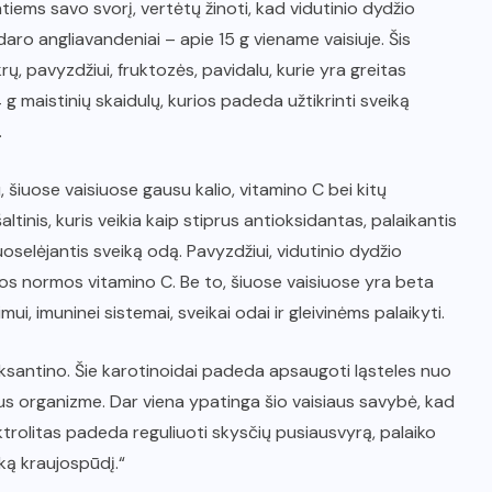
tiems savo svorį, vertėtų žinoti, kad vidutinio dydžio
udaro angliavandeniai – apie 15 g viename vaisiuje. Šis
ų, pavyzdžiui, fruktozės, pavidalu, kurie yra greitas
4 g maistinių skaidulų, kurios padeda užtikrinti sveiką
.
 šiuose vaisiuose gausu kalio, vitamino C bei kitų
ltinis, kuris veikia kaip stiprus antioksidantas, palaikantis
selėjantis sveiką odą. Pavyzdžiui, vidutinio dydžio
s normos vitamino C. Be to, šiuose vaisiuose yra beta
ui, imuninei sistemai, sveikai odai ir gleivinėms palaikyti.
aksantino. Šie karotinoidai padeda apsaugoti ląsteles nuo
us organizme. Dar viena ypatinga šio vaisiaus savybė, kad
ktrolitas padeda reguliuoti skysčių pusiausvyrą, palaiko
ką kraujospūdį.“