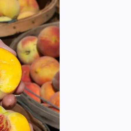
RESTORANAI
Kai daugelis restoranų užsidaro,
23-ejų kaunietis atidaro jau
penktąjį
2026-07-30