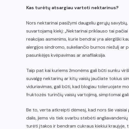
Kas turėtų atsargiau vartoti nektarinus?
Nors nektarinai pasižymi daugeliu gerųjų savybių, a
suvartojamą kiekį: „Nektarinai priklauso tai pačiai b
reakcijas asmenims, kurie bendrai yra alergiški ka
alergijos sindromo, sukeliančio burnos niežulį ar p
pasunkėjęs kvėpavimas ar anafilaksija.
Taip pat kai kuriems žmonėms gali būti sunku viršk
suvalgę nektarinų ar kitų vaisių jaučiate tokius 
viduriavimas, gali būti, kad blogiau toleruojate m
fruktozės turinčių vaisių vartojimą, simptomai gali
Be to, verta atkreipti dėmesį, kad nors šie vaisi
dalis, jiems vis tiek svarbu stebėti angliavandenių
turėti įtakos ir bendram cukraus kiekiui kraujyje