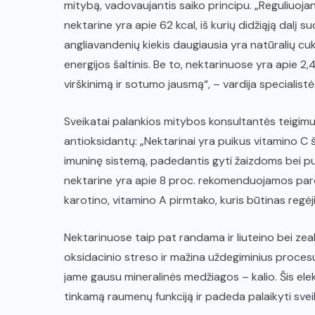
mitybą, vadovaujantis saiko principu. „Reguliuojan
nektarine yra apie 62 kcal, iš kurių didžiąją dalį s
angliavandenių kiekis daugiausia yra natūralių cukr
energijos šaltinis. Be to, nektarinuose yra apie 2,
virškinimą ir sotumo jausmą“, – vardija specialistė
Sveikatai palankios mitybos konsultantės teigimu,
antioksidantų: „Nektarinai yra puikus vitamino C ša
imuninę sistemą, padedantis gyti žaizdoms bei puo
nektarine yra apie 8 proc. rekomenduojamos paro
karotino, vitamino A pirmtako, kuris būtinas regėjim
Nektarinuose taip pat randama ir liuteino bei ze
oksidacinio streso ir mažina uždegiminius proces
jame gausu mineralinės medžiagos – kalio. Šis ele
tinkamą raumenų funkciją ir padeda palaikyti svei