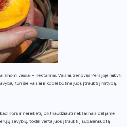
žinomi vaisiai – nektarinai. Vaisiai, Senovės Persijoje laikyti
ybių turi šie vaisiai ir kodėl būtina juos įtraukti į mitybą.
kad nors ir nereikėtų piktnaudžiauti nektarinais dėl jame
gerųjų savybių, todėl verta juos įtraukti į subalansuotą