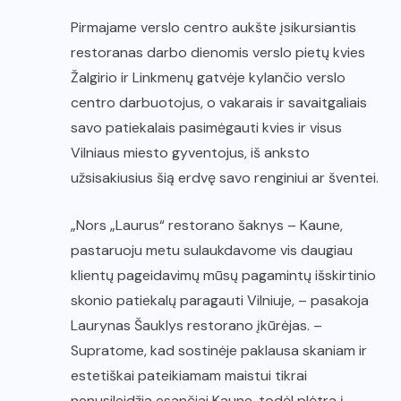
Pirmajame verslo centro aukšte įsikursiantis
restoranas darbo dienomis verslo pietų kvies
Žalgirio ir Linkmenų gatvėje kylančio verslo
centro darbuotojus, o vakarais ir savaitgaliais
savo patiekalais pasimėgauti kvies ir visus
Vilniaus miesto gyventojus, iš anksto
užsisakiusius šią erdvę savo renginiui ar šventei.
„Nors „Laurus“ restorano šaknys – Kaune,
pastaruoju metu sulaukdavome vis daugiau
klientų pageidavimų mūsų pagamintų išskirtinio
skonio patiekalų paragauti Vilniuje, – pasakoja
Laurynas Šauklys restorano įkūrėjas. –
Supratome, kad sostinėje paklausa skaniam ir
estetiškai pateikiamam maistui tikrai
nenusileidžia esančiai Kaune, todėl plėtra į