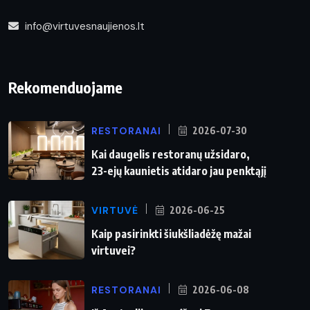
info@virtuvesnaujienos.lt
Rekomenduojame
RESTORANAI
2026-07-30
Kai daugelis restoranų užsidaro,
23-ejų kaunietis atidaro jau penktąjį
VIRTUVĖ
2026-06-25
Kaip pasirinkti šiukšliadėžę mažai
virtuvei?
RESTORANAI
2026-06-08