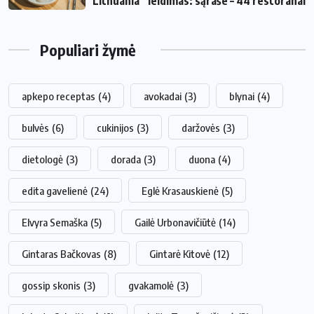
Lithuania“ leidimas: sąraše – 44 restoranai
Populiari žymė
apkepo receptas
(4)
avokadai
(3)
blynai
(4)
bulvės
(6)
cukinijos
(3)
daržovės
(3)
dietologė
(3)
dorada
(3)
duona
(4)
edita gavelienė
(24)
Eglė Krasauskienė
(5)
Elvyra Semaška
(5)
Gailė Urbonavičiūtė
(14)
Gintaras Bačkovas
(8)
Gintarė Kitovė
(12)
gossip skonis
(3)
gvakamolė
(3)