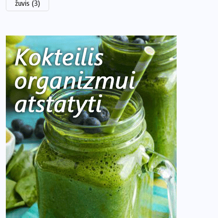
žuvis
(3)