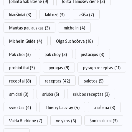
Jolanta Sabaitienė
(9)
Jolita Tamoševičienė
(3)
kiaušiniai
(3)
laktozė
(3)
lašiša
(7)
Mantas paulauskas
(3)
michelin
(4)
Michelin Guide
(4)
Olga Suchočeva
(18)
Pak choi
(3)
pak choy
(3)
pistacijos
(3)
probiotikai
(3)
pyragas
(9)
pyrago receptas
(11)
receptai
(8)
receptas
(42)
salotos
(5)
smidrai
(3)
sriuba
(5)
sriubos receptas
(3)
sviestas
(4)
Thierry Lauvray
(4)
triušiena
(3)
Vaida Budrienė
(7)
velykos
(6)
šonkauliukai
(3)