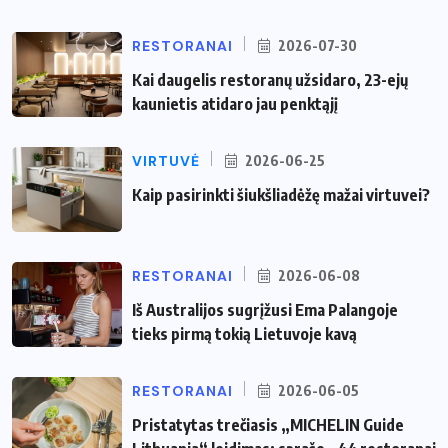
RESTORANAI
2026-07-30
Kai daugelis restoranų užsidaro, 23-ejų
kaunietis atidaro jau penktąjį
VIRTUVĖ
2026-06-25
Kaip pasirinkti šiukšliadėžę mažai virtuvei?
RESTORANAI
2026-06-08
Iš Australijos sugrįžusi Ema Palangoje
tieks pirmą tokią Lietuvoje kavą
RESTORANAI
2026-06-05
Pristatytas trečiasis „MICHELIN Guide