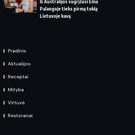
Iš Australijos sugrįžusi Ema
Palangoje tieks pirmą tokią
Lietuvoje kavą
Pradinis
Aktualijos
Receptai
Mityba
Virtuvė
Restoranai