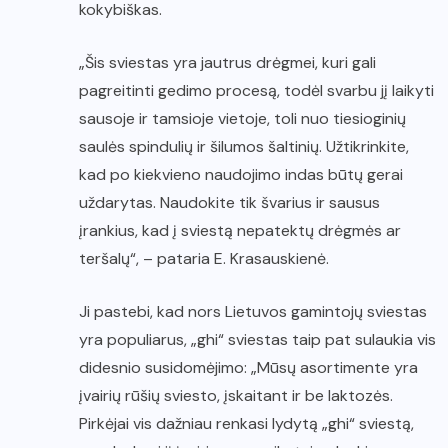
kokybiškas.
„Šis sviestas yra jautrus drėgmei, kuri gali
pagreitinti gedimo procesą, todėl svarbu jį laikyti
sausoje ir tamsioje vietoje, toli nuo tiesioginių
saulės spindulių ir šilumos šaltinių. Užtikrinkite,
kad po kiekvieno naudojimo indas būtų gerai
uždarytas. Naudokite tik švarius ir sausus
įrankius, kad į sviestą nepatektų drėgmės ar
teršalų“, – pataria E. Krasauskienė.
Ji pastebi, kad nors Lietuvos gamintojų sviestas
yra populiarus, „ghi“ sviestas taip pat sulaukia vis
didesnio susidomėjimo: „Mūsų asortimente yra
įvairių rūšių sviesto, įskaitant ir be laktozės.
Pirkėjai vis dažniau renkasi lydytą „ghi“ sviestą,