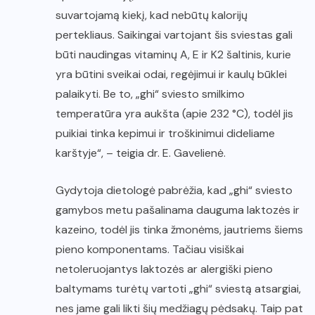
suvartojamą kiekį, kad nebūtų kalorijų
pertekliaus. Saikingai vartojant šis sviestas gali
būti naudingas vitaminų A, E ir K2 šaltinis, kurie
yra būtini sveikai odai, regėjimui ir kaulų būklei
palaikyti. Be to, „ghi“ sviesto smilkimo
temperatūra yra aukšta (apie 232 °C), todėl jis
puikiai tinka kepimui ir troškinimui dideliame
karštyje“, – teigia dr. E. Gavelienė.
Gydytoja dietologė pabrėžia, kad „ghi“ sviesto
gamybos metu pašalinama dauguma laktozės ir
kazeino, todėl jis tinka žmonėms, jautriems šiems
pieno komponentams. Tačiau visiškai
netoleruojantys laktozės ar alergiški pieno
baltymams turėtų vartoti „ghi“ sviestą atsargiai,
nes jame gali likti šių medžiagų pėdsakų. Taip pat