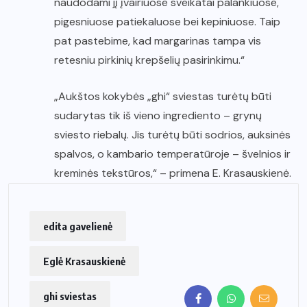
naudodami jį įvairiuose sveikatai palankiuose,
pigesniuose patiekaluose bei kepiniuose. Taip
pat pastebime, kad margarinas tampa vis
retesniu pirkinių krepšelių pasirinkimu.“
„Aukštos kokybės „ghi“ sviestas turėtų būti
sudarytas tik iš vieno ingrediento – grynų
sviesto riebalų. Jis turėtų būti sodrios, auksinės
spalvos, o kambario temperatūroje – švelnios ir
kreminės tekstūros,“ – primena E. Krasauskienė.
edita gavelienė
Eglė Krasauskienė
ghi sviestas