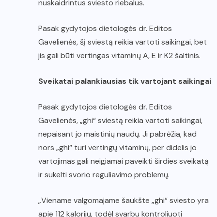
nuskaidrintus sviesto riebalus.
Pasak gydytojos dietologės dr. Editos
Gavelienės, šį sviestą reikia vartoti saikingai, bet
jis gali būti vertingas vitaminų A, E ir K2 šaltinis.
Sveikatai palankiausias tik vartojant saikingai
Pasak gydytojos dietologės dr. Editos
Gavelienės, „ghi“ sviestą reikia vartoti saikingai,
nepaisant jo maistinių naudų. Ji pabrėžia, kad
nors „ghi“ turi vertingų vitaminų, per didelis jo
vartojimas gali neigiamai paveikti širdies sveikatą
ir sukelti svorio reguliavimo problemų.
„Viename valgomajame šaukšte „ghi“ sviesto yra
apie 112 kalorijų, todėl svarbu kontroliuoti