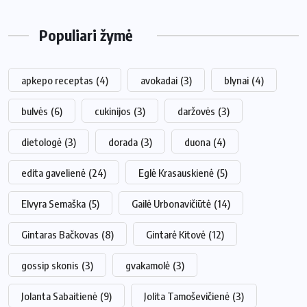
Populiari žymė
apkepo receptas
(4)
avokadai
(3)
blynai
(4)
bulvės
(6)
cukinijos
(3)
daržovės
(3)
dietologė
(3)
dorada
(3)
duona
(4)
edita gavelienė
(24)
Eglė Krasauskienė
(5)
Elvyra Semaška
(5)
Gailė Urbonavičiūtė
(14)
Gintaras Bačkovas
(8)
Gintarė Kitovė
(12)
gossip skonis
(3)
gvakamolė
(3)
Jolanta Sabaitienė
(9)
Jolita Tamoševičienė
(3)