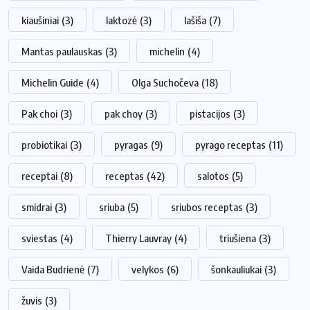
kiaušiniai
(3)
laktozė
(3)
lašiša
(7)
Mantas paulauskas
(3)
michelin
(4)
Michelin Guide
(4)
Olga Suchočeva
(18)
Pak choi
(3)
pak choy
(3)
pistacijos
(3)
probiotikai
(3)
pyragas
(9)
pyrago receptas
(11)
receptai
(8)
receptas
(42)
salotos
(5)
smidrai
(3)
sriuba
(5)
sriubos receptas
(3)
sviestas
(4)
Thierry Lauvray
(4)
triušiena
(3)
Vaida Budrienė
(7)
velykos
(6)
šonkauliukai
(3)
žuvis
(3)