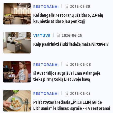
RESTORANAI
2026-07-30
Kai daugelis restoranų užsidaro, 23-ejų
kaunietis atidaro jau penktąjį
VIRTUVĖ
2026-06-25
Kaip pasirinkti šiukšliadėžę mažai virtuvei?
RESTORANAI
2026-06-08
Iš Australijos sugrįžusi Ema Palangoje
tieks pirmą tokią Lietuvoje kavą
RESTORANAI
2026-06-05
Pristatytas trečiasis „MICHELIN Guide
Lithuania“ leidimas: sąraše – 44 restoranai