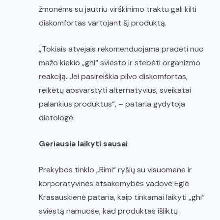
žmonėms su jautriu virškinimo traktu gali kilti
diskomfortas vartojant šį produktą.
„Tokiais atvejais rekomenduojama pradėti nuo
mažo kiekio „ghi“ sviesto ir stebėti organizmo
reakciją. Jei pasireiškia pilvo diskomfortas,
reikėtų apsvarstyti alternatyvius, sveikatai
palankius produktus“, – pataria gydytoja
dietologė.
Geriausia laikyti sausai
Prekybos tinklo „Rimi“ ryšių su visuomene ir
korporatyvinės atsakomybės vadovė Eglė
Krasauskienė pataria, kaip tinkamai laikyti „ghi“
sviestą namuose, kad produktas išliktų