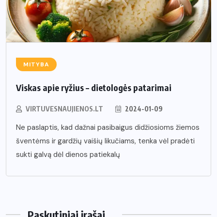
MITYBA
Viskas apie ryžius – dietologės patarimai
VIRTUVESNAUJIENOS.LT
2024-01-09
Ne paslaptis, kad dažnai pasibaigus didžiosioms žiemos
šventėms ir gardžių vaišių likučiams, tenka vėl pradėti
sukti galvą dėl dienos patiekalų
Paskutiniai įrašai