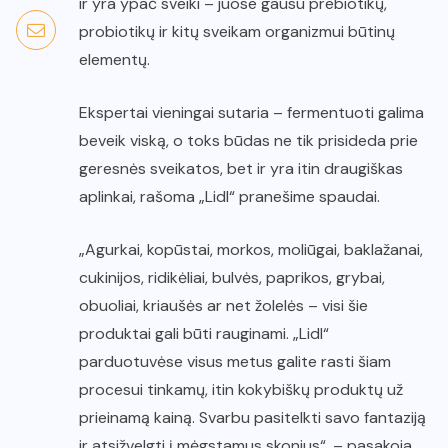
ir yra ypač sveiki – juose gausu prebiotikų,
probiotikų ir kitų sveikam organizmui būtinų
elementų.
Ekspertai vieningai sutaria – fermentuoti galima
beveik viską, o toks būdas ne tik prisideda prie
geresnės sveikatos, bet ir yra itin draugiškas
aplinkai, rašoma „Lidl“ pranešime spaudai.
„Agurkai, kopūstai, morkos, moliūgai, baklažanai,
cukinijos, ridikėliai, bulvės, paprikos, grybai,
obuoliai, kriaušės ar net žolelės – visi šie
produktai gali būti rauginami. „Lidl“
parduotuvėse visus metus galite rasti šiam
procesui tinkamų, itin kokybiškų produktų už
prieinamą kainą. Svarbu pasitelkti savo fantaziją
ir atsižvelgti į mėgstamus skonius“, – pasakoja