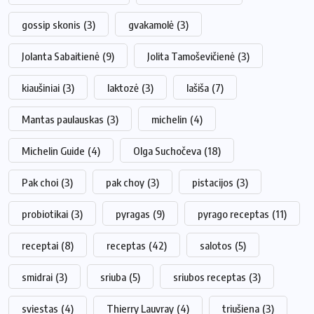
gossip skonis
(3)
gvakamolė
(3)
Jolanta Sabaitienė
(9)
Jolita Tamoševičienė
(3)
kiaušiniai
(3)
laktozė
(3)
lašiša
(7)
Mantas paulauskas
(3)
michelin
(4)
Michelin Guide
(4)
Olga Suchočeva
(18)
Pak choi
(3)
pak choy
(3)
pistacijos
(3)
probiotikai
(3)
pyragas
(9)
pyrago receptas
(11)
receptai
(8)
receptas
(42)
salotos
(5)
smidrai
(3)
sriuba
(5)
sriubos receptas
(3)
sviestas
(4)
Thierry Lauvray
(4)
triušiena
(3)