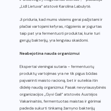
„Lidl Lietuva“ atstovė Karolina Labulytė.
Ji priduria, kad mums visiems gerai pažįstami ir
plačiai vartojami kefyras, rūgpienis ar jogurtas
taip pat yra fermentuoti produktai, kurie turi
gerųjų bakterijų, yra lengviau skaidomi.
Neabejotina nauda organizmui
Ekspertai vieningai sutaria – fermentuotų
produktų vartojimas yra ne tik pigus būdas
paįvairinti maisto racioną, bet ir suteikia itin
didelę naudą organizmui. Pasak nevyriausybinės
organizacijos „Gyvi Gali“ atstovės Austėjos
Vakarinaitės, fermentuotas maistas ir gėrimai
padeda sukurti tinkamą žarnyno bakterijų