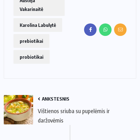
Austėja
Vakarinaitė
Karolina Labulytė
prebiotikai
probiotikai
ANKSTESNIS
Vištienos sriuba su pupelėmis ir
daržovėmis