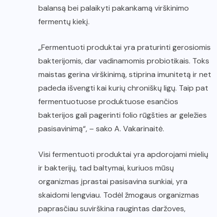
balansą bei palaikyti pakankamą virškinimo
fermentų kiekį.
„Fermentuoti produktai yra praturinti gerosiomis
bakterijomis, dar vadinamomis probiotikais. Toks
maistas gerina virškinimą, stiprina imunitetą ir net
padeda išvengti kai kurių chroniškų ligų. Taip pat
fermentuotuose produktuose esančios
bakterijos gali pagerinti folio rūgšties ar geležies
pasisavinimą“, – sako A. Vakarinaitė.
Visi fermentuoti produktai yra apdorojami mielių
ir bakterijų, tad baltymai, kuriuos mūsų
organizmas įprastai pasisavina sunkiai, yra
skaidomi lengviau. Todėl žmogaus organizmas
paprasčiau suvirškina raugintas daržoves,