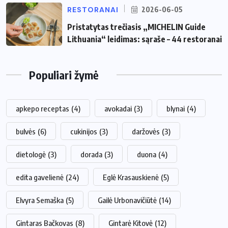
RESTORANAI
2026-06-05
Pristatytas trečiasis „MICHELIN Guide
Lithuania“ leidimas: sąraše – 44 restoranai
Populiari žymė
apkepo receptas
(4)
avokadai
(3)
blynai
(4)
bulvės
(6)
cukinijos
(3)
daržovės
(3)
dietologė
(3)
dorada
(3)
duona
(4)
edita gavelienė
(24)
Eglė Krasauskienė
(5)
Elvyra Semaška
(5)
Gailė Urbonavičiūtė
(14)
Gintaras Bačkovas
(8)
Gintarė Kitovė
(12)