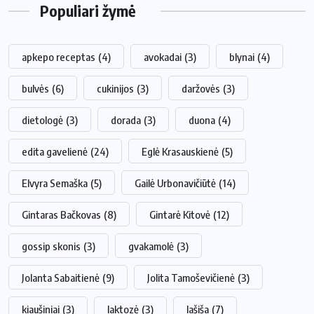
Populiari žymė
apkepo receptas
(4)
avokadai
(3)
blynai
(4)
bulvės
(6)
cukinijos
(3)
daržovės
(3)
dietologė
(3)
dorada
(3)
duona
(4)
edita gavelienė
(24)
Eglė Krasauskienė
(5)
Elvyra Semaška
(5)
Gailė Urbonavičiūtė
(14)
Gintaras Bačkovas
(8)
Gintarė Kitovė
(12)
gossip skonis
(3)
gvakamolė
(3)
Jolanta Sabaitienė
(9)
Jolita Tamoševičienė
(3)
kiaušiniai
(3)
laktozė
(3)
lašiša
(7)