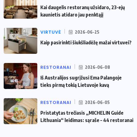
Kai daugelis restoranų užsidaro, 23-ejų
kaunietis atidaro jau penktąjį
VIRTUVĖ
2026-06-25
Kaip pasirinkti šiukšliadėžę mažai virtuvei?
RESTORANAI
2026-06-08
Iš Australijos sugrįžusi Ema Palangoje
tieks pirmą tokią Lietuvoje kavą
RESTORANAI
2026-06-05
Pristatytas trečiasis „MICHELIN Guide
Lithuania“ leidimas: sąraše – 44 restoranai