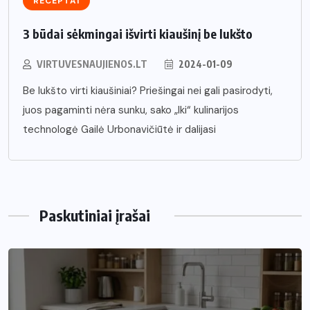
RECEPTAI
3 būdai sėkmingai išvirti kiaušinį be lukšto
VIRTUVESNAUJIENOS.LT
2024-01-09
Be lukšto virti kiaušiniai? Priešingai nei gali pasirodyti,
juos pagaminti nėra sunku, sako „Iki“ kulinarijos
technologė Gailė Urbonavičiūtė ir dalijasi
Paskutiniai įrašai