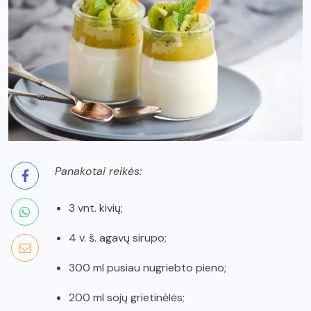
Panakotai reikės:
3 vnt. kivių;
4 v. š. agavų sirupo;
300 ml pusiau nugriebto pieno;
200 ml sojų grietinėlės;