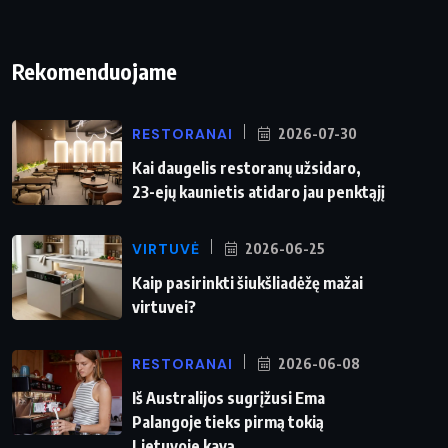
Rekomenduojame
RESTORANAI
2026-07-30
Kai daugelis restoranų užsidaro,
23-ejų kaunietis atidaro jau penktąjį
VIRTUVĖ
2026-06-25
Kaip pasirinkti šiukšliadėžę mažai
virtuvei?
RESTORANAI
2026-06-08
Iš Australijos sugrįžusi Ema
Palangoje tieks pirmą tokią
Lietuvoje kavą