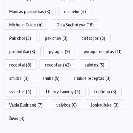
Mantas paulauskas
(3)
michelin
(4)
Michelin Guide
(4)
Olga Suchočeva
(18)
Pak choi
(3)
pak choy
(3)
pistacijos
(3)
probiotikai
(3)
pyragas
(9)
pyrago receptas
(11)
receptai
(8)
receptas
(42)
salotos
(5)
smidrai
(3)
sriuba
(5)
sriubos receptas
(3)
sviestas
(4)
Thierry Lauvray
(4)
triušiena
(3)
Vaida Budrienė
(7)
velykos
(6)
šonkauliukai
(3)
žuvis
(3)