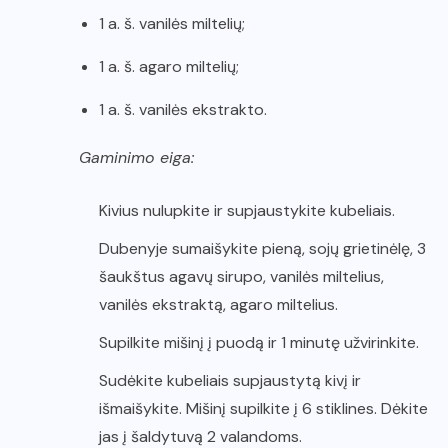
1 a. š. vanilės miltelių;
1 a. š. agaro miltelių;
1 a. š. vanilės ekstrakto.
Gaminimo eiga:
Kivius nulupkite ir supjaustykite kubeliais.
Dubenyje sumaišykite pieną, sojų grietinėlę, 3
šaukštus agavų sirupo, vanilės miltelius,
vanilės ekstraktą, agaro miltelius.
Supilkite mišinį į puodą ir 1 minutę užvirinkite.
Sudėkite kubeliais supjaustytą kivį ir
išmaišykite. Mišinį supilkite į 6 stiklines. Dėkite
jas į šaldytuvą 2 valandoms.