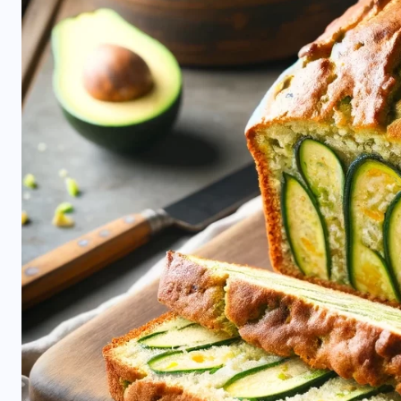
RESTORANAI
Iš Australijos sugrįžusi Ema
i
Palangoje tieks pirmą tokią
Lietuvoje kavą ir arbatą
2026-06-08