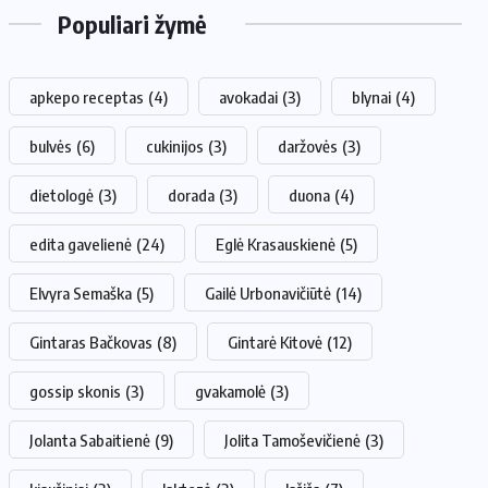
Populiari žymė
apkepo receptas
(4)
avokadai
(3)
blynai
(4)
bulvės
(6)
cukinijos
(3)
daržovės
(3)
dietologė
(3)
dorada
(3)
duona
(4)
edita gavelienė
(24)
Eglė Krasauskienė
(5)
Elvyra Semaška
(5)
Gailė Urbonavičiūtė
(14)
Gintaras Bačkovas
(8)
Gintarė Kitovė
(12)
gossip skonis
(3)
gvakamolė
(3)
Jolanta Sabaitienė
(9)
Jolita Tamoševičienė
(3)