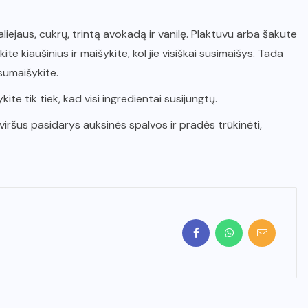
iejaus, cukrų, trintą avokadą ir vanilę. Plaktuvu arba šakute
ite kiaušinius ir maišykite, kol jie visiškai susimaišys. Tada
 sumaišykite.
ite tik tiek, kad visi ingredientai susijungtų.
l viršus pasidarys auksinės spalvos ir pradės trūkinėti,