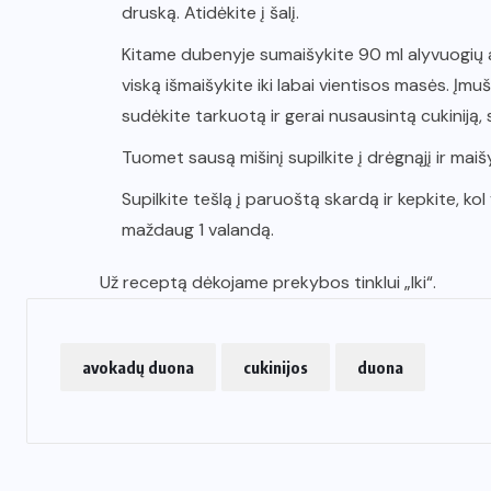
druską. Atidėkite į šalį.
Kitame dubenyje sumaišykite 90 ml alyvuogių al
viską išmaišykite iki labai vientisos masės. Įmušk
sudėkite tarkuotą ir gerai nusausintą cukiniją,
Tuomet sausą mišinį supilkite į drėgnąjį ir maišyk
Supilkite tešlą į paruoštą skardą ir kepkite, ko
maždaug 1 valandą.
Už receptą dėkojame prekybos tinklui „Iki“.
avokadų duona
cukinijos
duona