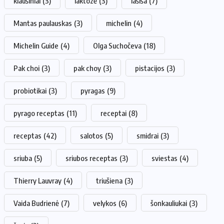
kiaušiniai
(3)
laktozė
(3)
lašiša
(7)
Mantas paulauskas
(3)
michelin
(4)
Michelin Guide
(4)
Olga Suchočeva
(18)
Pak choi
(3)
pak choy
(3)
pistacijos
(3)
probiotikai
(3)
pyragas
(9)
pyrago receptas
(11)
receptai
(8)
receptas
(42)
salotos
(5)
smidrai
(3)
sriuba
(5)
sriubos receptas
(3)
sviestas
(4)
Thierry Lauvray
(4)
triušiena
(3)
Vaida Budrienė
(7)
velykos
(6)
šonkauliukai
(3)