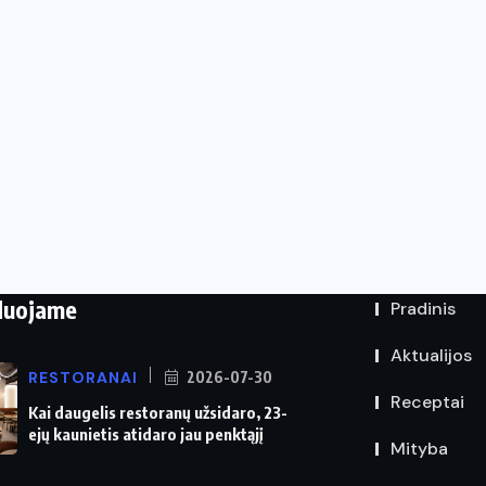
duojame
Pradinis
Aktualijos
RESTORANAI
2026-07-30
Receptai
Kai daugelis restoranų užsidaro, 23-
ejų kaunietis atidaro jau penktąjį
Mityba