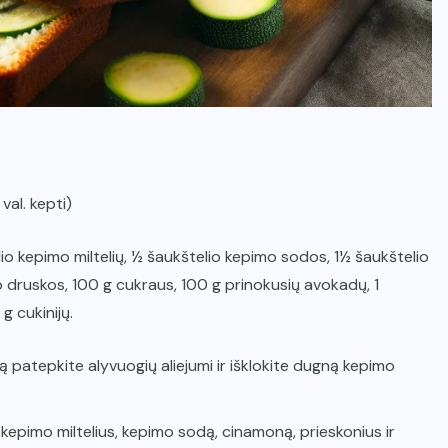
 val. kepti)
elio kepimo miltelių, ½ šaukštelio kepimo sodos, 1½ šaukštelio
io druskos, 100 g cukraus, 100 g prinokusių avokadų, 1
g cukinijų.
rdą patepkite alyvuogių aliejumi ir išklokite dugną kepimo
 kepimo miltelius, kepimo sodą, cinamoną, prieskonius ir