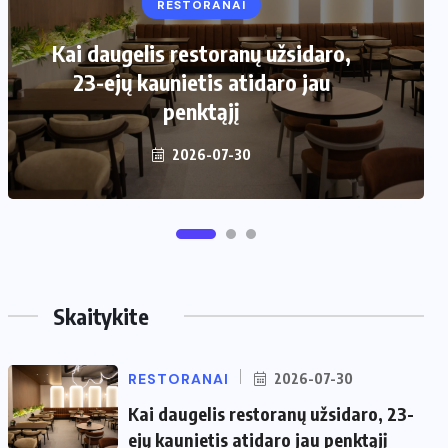
RESTORANAI
VIRTUVĖ
Kai daugelis restoranų užsidaro,
Kaip pasirinkti šiukšliadėžę mažai
23-ejų kaunietis atidaro jau
virtuvei?
penktąjį
2026-06-25
2026-07-30
Skaitykite
RESTORANAI
2026-07-30
Kai daugelis restoranų užsidaro, 23-
ejų kaunietis atidaro jau penktąjį