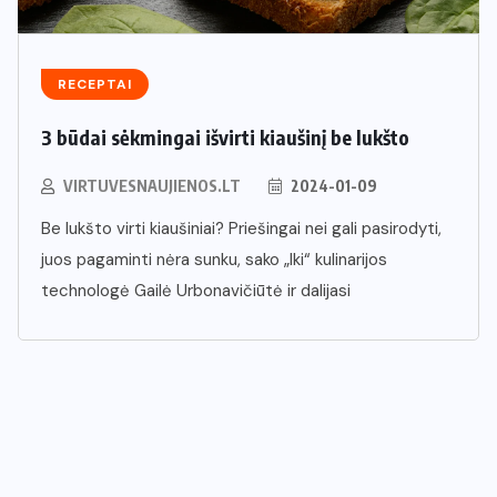
RECEPTAI
3 būdai sėkmingai išvirti kiaušinį be lukšto
VIRTUVESNAUJIENOS.LT
2024-01-09
Be lukšto virti kiaušiniai? Priešingai nei gali pasirodyti,
juos pagaminti nėra sunku, sako „Iki“ kulinarijos
technologė Gailė Urbonavičiūtė ir dalijasi