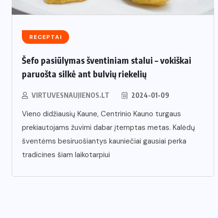
RECEPTAI
Šefo pasiūlymas šventiniam stalui – vokiškai
paruošta silkė ant bulvių riekelių
VIRTUVESNAUJIENOS.LT
2024-01-09
Vieno didžiausių Kaune, Centrinio Kauno turgaus
prekiautojams žuvimi dabar įtemptas metas. Kalėdų
šventėms besiruošiantys kauniečiai gausiai perka
tradicines šiam laikotarpiui