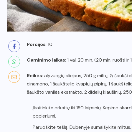
Porcijos
: 10
Gaminimo laikas
: 1 val. 20 min. (20 min. ruošti ir 1
Reikės
: alyvuogių aliejaus, 250 g miltų, ½ šaukšt
cinamono, 1 šaukštelio kvapiųjų pipirų, 1 šaukštel
šaukšto vanilės ekstrakto, 2 didelių kiaušinių, 250 
Įkaitinkite orkaitę iki 180 laipsnių. Kepimo ska
popieriumi.
Paruoškite tešlą. Dubenyje sumaišykite miltus,