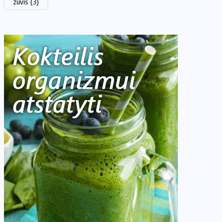
žuvis
(3)